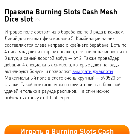
Правила Burning Slots Cash Mesh
Dice slot
Игровое поле состоит из 5 барабанов по 3 ряда в каждом.
Линий для выплат фиксировано 5. Комбинации на них
составляются слева направо с крайнего барабана. Есть по
4 вида младших и старших знаков, все они оплачиваются от
3 штук, а самый дорогой арбуз — от 2. Также провайдер
добавил 4 специальных символа, которые дают награды,
активируют бонусы и позволяют
выиграть джекпоты
.
Максимальный приз в слоте очень крупный — х90520 от
ставки. Такой выигрыш можно получить лишь с большой
удачей и только в раунде респинов. На спин можно
выбирать ставку от 0.1-50 евро.
Играть в Burning Slots Cash