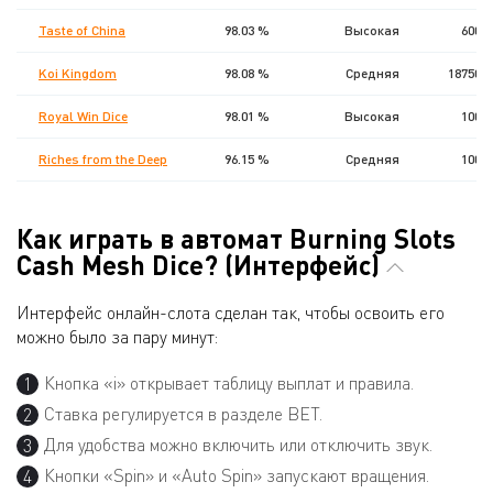
Taste of China
98.03 %
Высокая
6000
Koi Kingdom
98.08 %
Средняя
187500
Royal Win Dice
98.01 %
Высокая
1000
Riches from the Deep
96.15 %
Средняя
1000
Как играть в автомат Burning Slots
Cash Mesh Dice? (Интерфейс)
Интерфейс онлайн-слота сделан так, чтобы освоить его
можно было за пару минут:
Кнопка «i» открывает таблицу выплат и правила.
Ставка регулируется в разделе BET.
Для удобства можно включить или отключить звук.
Кнопки «Spin» и «Auto Spin» запускают вращения.