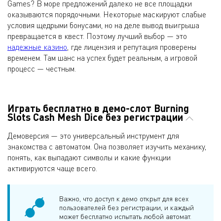
Games? В море предложений далеко не все площадки
оказываются порядочными. Некоторые маскируют слабые
условия щедрыми бонусами, но на деле вывод выигрыша
превращается в квест. Поэтому лучший выбор — это
надежные казино
, где лицензия и репутация проверены
временем. Там шанс на успех будет реальным, а игровой
процесс — честным.
Играть бесплатно в демо-слот Burning
Slots Cash Mesh Dice без регистрации
Демоверсия — это универсальный инструмент для
знакомства с автоматом. Она позволяет изучить механику,
понять, как выпадают символы и какие функции
активируются чаще всего.
Важно, что доступ к демо открыт для всех
пользователей без регистрации, и каждый
может бесплатно испытать любой автомат.