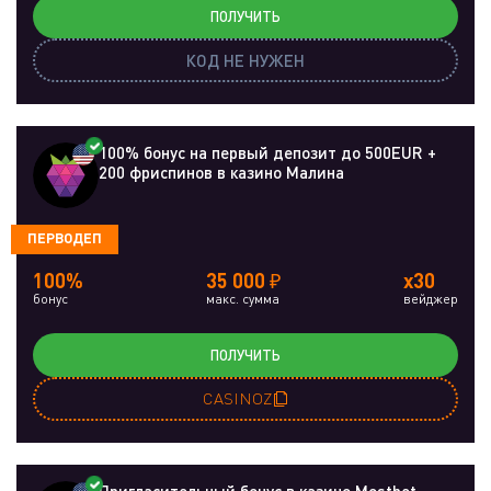
ПОЛУЧИТЬ
КОД НЕ НУЖЕН
100% бонус на первый депозит до 500EUR +
200 фриспинов в казино Малина
ПЕРВОДЕП
100%
35 000 ₽
x30
бонус
макс. сумма
вейджер
ПОЛУЧИТЬ
CASINOZ
Пригласительный бонус в казино Mostbet