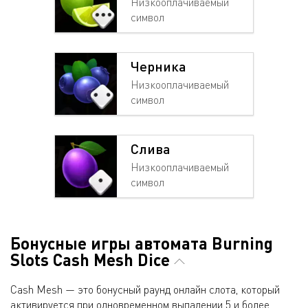
Низкооплачиваемый
символ
Черника
Низкооплачиваемый
символ
Слива
Низкооплачиваемый
символ
Бонусные игры автомата Burning
Slots Cash Mesh Dice
Cash Mesh — это бонусный раунд онлайн слота, который
активируется при одновременном выпадении 5 и более