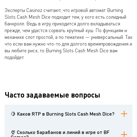
Эксперты Casinoz считают, что игровой автомат Burning
Slots Cash Mesh Dice подходит тем, у кого есть солидный
банкролл. Ведь в игру приходится долго вкладываться
прежде, чем удастся сорвать крупный куш. По функциям и
механике слот простой, а по тематике — универсальный. Так
что если вам нужно что-то для долгого времяпровождения и
вы любите риск, то Burning Slots Cash Mesh Dice вам
подойдет.
Часто задаваемые вопросы
🍋 Каков RTP в Burning Slots Cash Mesh Dice?
Уровень возврата игроку составляет 96.07%.
🍨 Сколько барабанов и линий в игре от BF
Games?