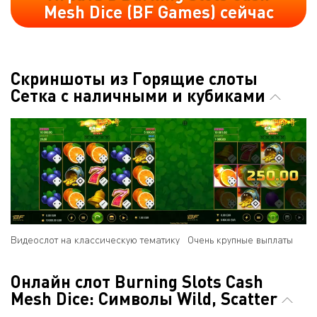
Mesh Dice (BF Games) сейчас
Скриншоты из Горящие слоты
Сетка с наличными и кубиками
Видеослот на классическую тематику
Очень крупные выплаты
Онлайн слот Burning Slots Cash
Mesh Dice: Символы Wild, Scatter