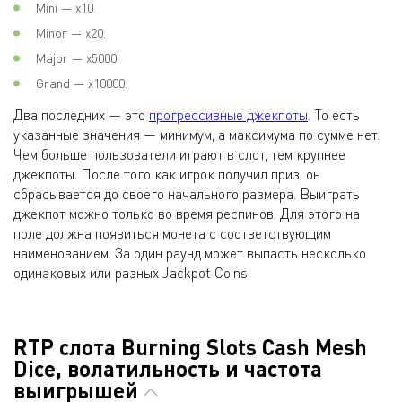
Mini — x10.
Minor — x20.
Major — x5000.
Grand — x10000.
Два последних — это
прогрессивные джекпоты
. То есть
указанные значения — минимум, а максимума по сумме нет.
Чем больше пользователи играют в слот, тем крупнее
джекпоты. После того как игрок получил приз, он
сбрасывается до своего начального размера. Выиграть
джекпот можно только во время респинов. Для этого на
поле должна появиться монета с соответствующим
наименованием. За один раунд может выпасть несколько
одинаковых или разных Jackpot Coins.
RTP слота Burning Slots Cash Mesh
Dice, волатильность и частота
выигрышей