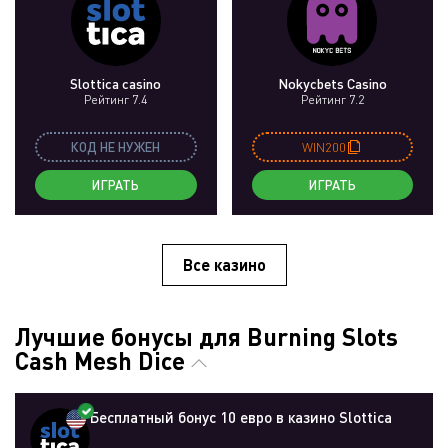
Slottica casino
Nokycbets Casino
Рейтинг 7.4
Рейтинг 7.2
КОД НЕ НУЖЕН
WIN200
ИГРАТЬ
ИГРАТЬ
Все казино
Лучшие бонусы для Burning Slots
Cash Mesh Dice
Бесплатный бонус 10 евро в казино Slottica