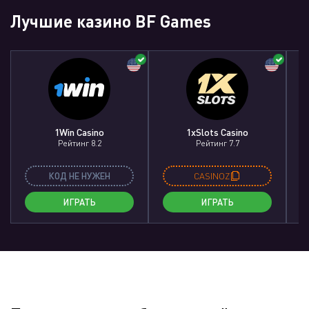
Лучшие казино BF Games
1Win Casino
1xSlots Casino
Рейтинг 8.2
Рейтинг 7.7
КОД НЕ НУЖЕН
CASINOZ
ИГРАТЬ
ИГРАТЬ