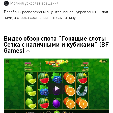
Молния ускоряет вращения.
Барабаны расположены в центре, панель управления — под
ними, а строка состояния — в самом низу.
Видео обзор слота "Горящие слоты
Сетка с наличными и кубиками" (BF
Games)