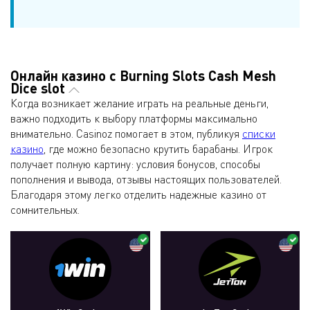
Онлайн казино с Burning Slots Cash Mesh
Dice slot
Когда возникает желание играть на реальные деньги,
важно подходить к выбору платформы максимально
внимательно. Casinoz помогает в этом, публикуя
списки
казино
, где можно безопасно крутить барабаны. Игрок
получает полную картину: условия бонусов, способы
пополнения и вывода, отзывы настоящих пользователей.
Благодаря этому легко отделить надежные казино от
сомнительных.