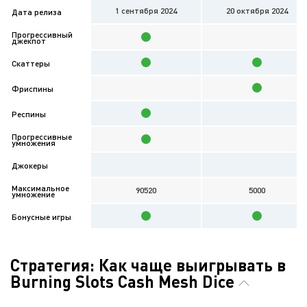
1 сентября 2024
20 октября 2024
Дата релиза
Прогрессивный
джекпот
Скаттеры
Фриспины
Респины
Прогрессивные
умножения
Джокеры
Максимальное
90520
5000
умножение
Бонусные игры
Стратегия: Как чаще выигрывать в
Burning Slots Cash Mesh Dice