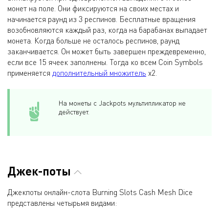
монет на поле. Они фиксируются на своих местах и
начинается раунд из 3 респинов. Бесплатные вращения
возобновляются каждый раз, когда на барабанах выпадает
монета. Когда больше не осталось респинов, раунд
заканчивается. Он может быть завершен преждевременно,
если все 15 ячеек заполнены. Тогда ко всем Coin Symbols
применяется
дополнительный множитель
х2.
На монеты с Jackpots мультипликатор не
действует.
Джек-поты
Джекпоты онлайн-слота Burning Slots Cash Mesh Dice
представлены четырьмя видами: