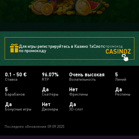
Для игры регистрируйтесь в Казино 1хСлотс
промокод
CASINOZ
по промокоду
0.1 - 50 €
96.07%
Очень высокая
5
Ставка
RTP
Волатильность
Линий
5
Да
Нет
Да
Барабанов
Скаттеры
Фриспины
Респины
Да
Нет
Да
Бонусные игры
Джокеры
3D-слот
Последнее обновление 09.09.2025