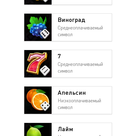
Виноград
Среднеоплачиваемый
символ
7
Среднеоплачиваемый
символ
Апельсин
Низкооплачиваемый
символ
Лайм