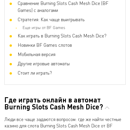
Сравнение Burning Slots Cash Mesh Dice (BF
Games) с аналогами
Стратегия: Как чаще выигрывать
Еще игры от BF Games
Как играть в Burning Slots Cash Mesh Dice?
Новинки BF Games слотов
Мобильная версия
Другие игровые автоматы
Стоит ли играть?
Где играть онлайн в автомат
Burning Slots Cash Mesh Dice?
Люди все чаще задаются вопросом: где же найти честные
казино для слота Burning Slots Cash Mesh Dice от BF