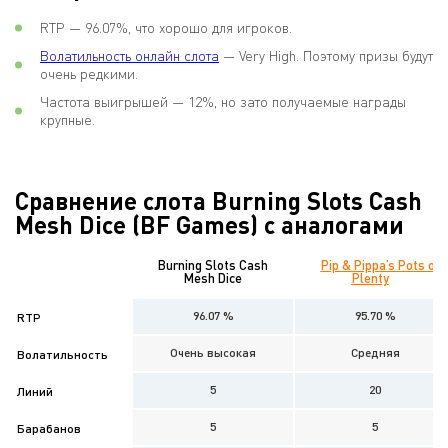
RTP — 96.07%, что хорошо для игроков.
Волатильность онлайн слота
— Very High. Поэтому призы будут
очень редкими.
Частота выигрышей — 12%, но зато получаемые награды
крупные.
Сравнение слота Burning Slots Cash
Mesh Dice (BF Games) с аналогами
Burning Slots Cash
Pip & Pippa’s Pots of
Mesh Dice
Plenty
96.07 %
95.70 %
RTP
Очень высокая
Средняя
Волатильность
5
20
Линий
5
5
Барабанов