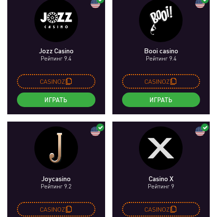
Jozz Casino
Booi casino
Рейтинг 9.4
Рейтинг 9.4
CASINOZ
CASINOZ
ИГРАТЬ
ИГРАТЬ
Joycasino
Casino X
Рейтинг 9.2
Рейтинг 9
CASINOZ
CASINOZ