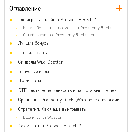
Оглавление
Количество линий
46656
Джокеры
Где играть онлайн в Prosperity Reels?
Нет
Играть бесплатно в демо-слот Prosperity Reels
Скаттер
Нет
Онлайн казино с Prosperity Reels slot
Игра по равным шансам
Нет
Лучшие бонусы
Бонусные игры
Bonus Spins, Bonus Game, Cash Respins,
Правила слота
Jackpots
Символы Wild, Scatter
Волатильность
Средняя
Бонусные игры
3D слот
Да
Джек-поты
Респины
Да
RTP слота, волатильность и частота выигрышей
Фриспины
Нет
Сравнение Prosperity Reels (Wazdan) с аналогами
Прогрессивные умножения
Да
Стратегия: Как чаще выигрывать
Ставка на линию
0.2 - 10000
Еще игры от Wazdan
Как играть в Prosperity Reels?