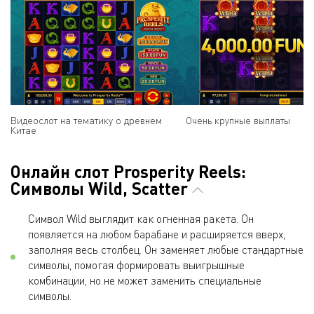
Видеослот на тематику о древнем
Очень крупные выплаты
Китае
Онлайн слот Prosperity Reels:
Символы Wild, Scatter
Символ Wild выглядит как огненная ракета. Он
появляется на любом барабане и расширяется вверх,
заполняя весь столбец. Он заменяет любые стандартные
символы, помогая формировать выигрышные
комбинации, но не может заменить специальные
символы.