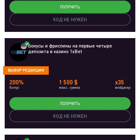
ПОЛУЧИТЬ
КОД НЕ НУЖЕН
Бонусы и фриспины на первые четыре
депозита в казино 1xBet
ВЫБОР РЕДАКЦИИ
200%
1 500 $
x35
бонус
макс. сумма
вейджер
ПОЛУЧИТЬ
КОД НЕ НУЖЕН