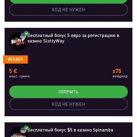
КОД НЕ НУЖЕН
Бесплатный бонус 5 евро за регистрацию в
казино SlottyWay
БЕЗДЕП
5 €
x75
макс. сумма
вейджер
ПОЛУЧИТЬ
КОД НЕ НУЖЕН
Бесплатный бонус $5 в казино Spinamba