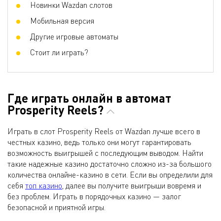
Новинки Wazdan слотов
Мобильная версия
Другие игровые автоматы
Стоит ли играть?
Где играть онлайн в автомат
Prosperity Reels?
Играть в слот Prosperity Reels от Wazdan лучше всего в
честных казино, ведь только они могут гарантировать
возможность выигрышей с последующим выводом. Найти
такие надежные казино достаточно сложно из-за большого
количества онлайне-казино в сети. Если вы определили для
себя
топ казино
, далее вы получите выигрыши вовремя и
без проблем. Играть в порядочных казино — залог
безопасной и приятной игры.