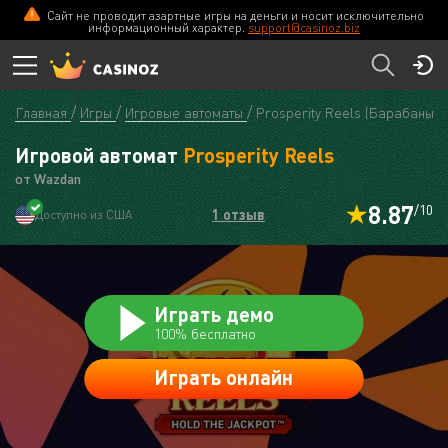
Сайт не проводит азартные игры на деньги и носит исключительно
CASINOZ
ПЕРЕЙТИ
информационный характер.
support@casinoz.biz
Главная
Игры
Игровые автоматы
Prosperity Reels (Барабаны с
Игровой автомат
Prosperity Reels
от Wazdan
8.87
/10
1 отзыв
Доступно из США
Играть демо
100% бесплатно
Играть онлайн