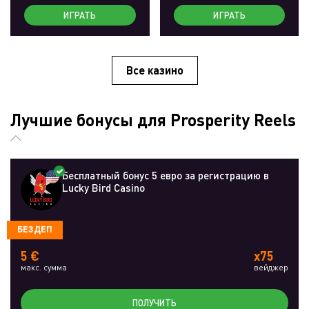
ИГРАТЬ
ИГРАТЬ
Все казино
Лучшие бонусы для Prosperity Reels
Бесплатный бонус 5 евро за регистрацию в
Lucky Bird Casino
БЕЗДЕП
5 €
x75
макс. сумма
вейджер
ПОЛУЧИТЬ