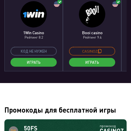
1Win Casino
Booi casino
Рейтинг 8.2
Рейтинг 9.4
КОД НЕ НУЖЕН
CASINOZ
ИГРАТЬ
ИГРАТЬ
Промокоды для бесплатной игры
промокод
50FS
CASINOZ