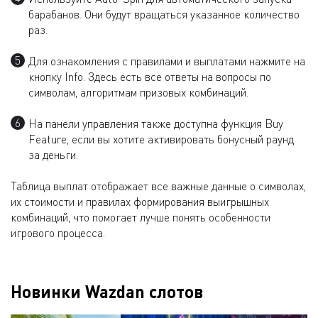
барабанов. Они будут вращаться указанное количество
раз.
Для ознакомления с правилами и выплатами нажмите на
кнопку Info. Здесь есть все ответы на вопросы по
символам, алгоритмам призовых комбинаций.
На панели управления также доступна функция Buy
Feature, если вы хотите активировать бонусный раунд
за деньги.
Таблица выплат отображает все важные данные о символах,
их стоимости и правилах формирования выигрышных
комбинаций, что помогает лучше понять особенности
игрового процесса.
Новинки Wazdan слотов