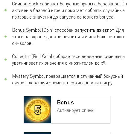
Символ Sack собирает бонусные призы с барабанов. Он
активен в базовой игре и помогает собрать случайные
призовые значения до запуска основного бонуса.
Bonus Symbol (Coin) способен запустить джекпот. Для
этого на экране должно появиться 6 или больше таких
символов.
Collector (Bull Coin) собирает все денежные символы и
увеличивает их значения с множителем до x9.
Mystery Symbol превращается в случайный бонусный
символ, добавляя элемент неожиданности в игру.
Bonus
Активирует спины