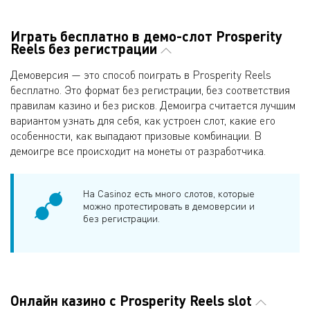
Играть бесплатно в демо-слот Prosperity
Reels без регистрации
Демоверсия — это способ поиграть в Prosperity Reels
бесплатно. Это формат без регистрации, без соответствия
правилам казино и без рисков. Демоигра считается лучшим
вариантом узнать для себя, как устроен слот, какие его
особенности, как выпадают призовые комбинации. В
демоигре все происходит на монеты от разработчика.
На Casinoz есть много слотов, которые
можно протестировать в демоверсии и
без регистрации.
Онлайн казино с Prosperity Reels slot