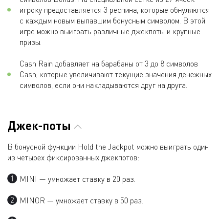
игроку предоставляется 3 респина, которые обнуляются
с каждым новым выпавшим бонусным символом. В этой
игре можно выиграть различные джекпоты и крупные
призы​.
Cash Rain добавляет на барабаны от 3 до 8 символов
Cash, которые увеличивают текущие значения денежных
символов, если они накладываются друг на друга.
Джек-поты
В бонусной функции Hold the Jackpot можно выиграть один
из четырех фиксированных джекпотов:
MINI — умножает ставку в 20 раз.
MINOR — умножает ставку в 50 раз.