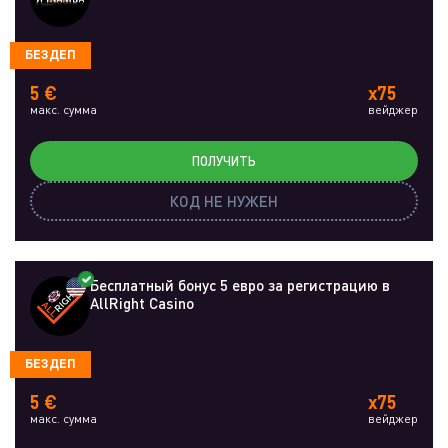
БЕЗДЕП
5 €
x75
макс. сумма
вейджер
ПОЛУЧИТЬ
КОД НЕ НУЖЕН
Бесплатный бонус 5 евро за регистрацию в
AllRight Casino
БЕЗДЕП
5 €
x75
макс. сумма
вейджер