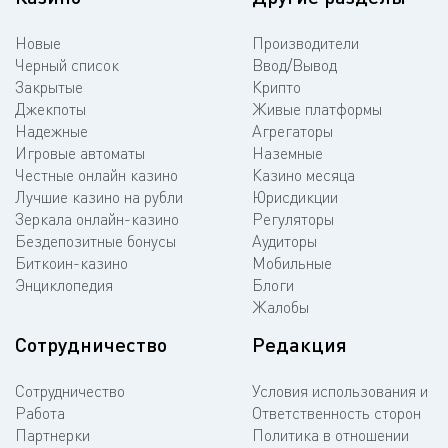
Новые
Производители
Черный список
Ввод/Вывод
Закрытые
Крипто
Джекпоты
Живые платформы
Надежные
Агрегаторы
Игровые автоматы
Наземные
Честные онлайн казино
Казино месяца
Лучшие казино на рубли
Юрисдикции
Зеркала онлайн-казино
Регуляторы
Бездепозитные бонусы
Аудиторы
Биткоин-казино
Мобильные
Энциклопедия
Блоги
Жалобы
Сотрудничество
Редакция
Сотрудничество
Условия использования и
Работа
Ответственность сторон
Партнерки
Политика в отношении