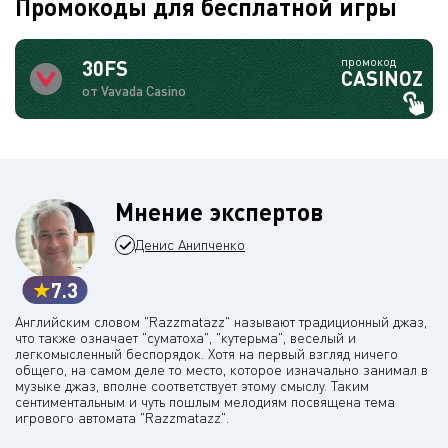
Промокоды для бесплатной игры
промокод
30FS
CASINOZ
от Vavada Casino
Мнение экспертов
Денис Анипченко
7.3
Английским словом "Razzmatazz" называют традиционный джаз,
что также означает "суматоха", "кутерьма", веселый и
легкомысленный беспорядок. Хотя на первый взгляд ничего
общего, на самом деле то место, которое изначально занимал в
музыке джаз, вполне соответствует этому смыслу. Таким
сентиментальным и чуть пошлым мелодиям посвящена тема
игрового автомата "Razzmatazz".