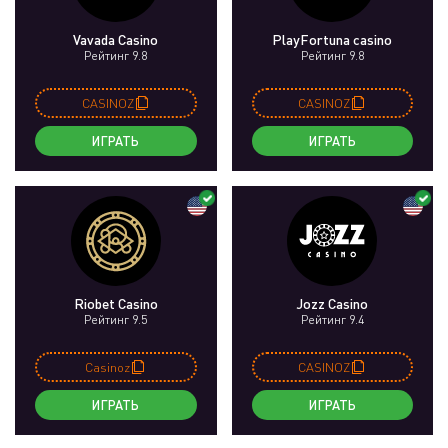
Vavada Casino
PlayFortuna casino
Рейтинг 9.8
Рейтинг 9.8
CASINOZ
CASINOZ
ИГРАТЬ
ИГРАТЬ
Riobet Casino
Jozz Casino
Рейтинг 9.5
Рейтинг 9.4
Casinoz
CASINOZ
ИГРАТЬ
ИГРАТЬ