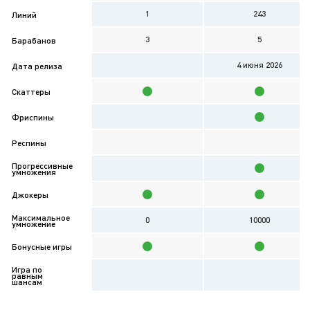
1
243
Линий
3
5
Барабанов
4 июня 2026
Дата релиза
Скаттеры
Фриспины
Респины
Прогрессивные
умножения
Джокеры
Максимальное
0
10000
умножение
Бонусные игры
Игра по
равным
шансам