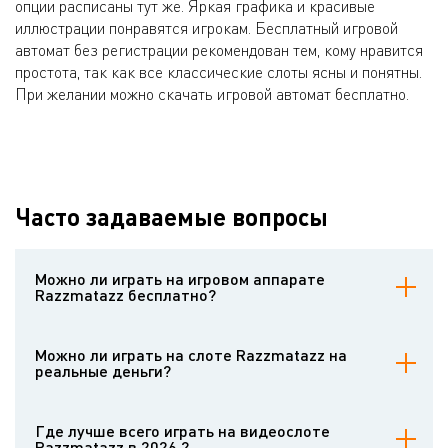
опции расписаны тут же. Яркая графика и красивые
иллюстрации понравятся игрокам. Бесплатный игровой
автомат без регистрации рекомендован тем, кому нравится
простота, так как все классические слоты ясны и понятны.
При желании можно скачать игровой автомат бесплатно.
Часто задаваемые вопросы
Можно ли играть на игровом аппарате
Razzmatazz бесплатно?
Безусловно, на Casinoz можно играть на бесплатном слоте
Razzmatazz. Демку можно запускать без регистрации на сайте.
Можно ли играть на слоте Razzmatazz на
Любой пользователь может проверить слот на фантики.
реальные деньги?
Играть на видеослоте на деньги приглашают разнообразные
онлайн-казино, предлагающие игры этого провайдера. Чтобы
Где лучше всего играть на видеослоте
рисковать деньгами на Razzmatazz, нужно зарегистрировать
Razzmatazz в 2026 ?