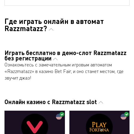
Где играть онлайн в автомат
Razzmatazz?
Играть бесплатно в демо-слот Razzmatazz
без регистрации
Ознакомьтесь с замечательным игровым автоматом
«Razzmatazz» в казино Bet Fair, и оно станет местом, где
звучит джаз!
Онлайн казино с Razzmatazz slot