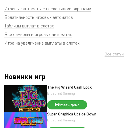
Игровые автоматы с несколькими экранами
Волатильность игровых автоматов
Таблицы выплат в слотах
Все символы в игровых автоматах
Игра на увеличение выплаты в слотах
Все статьи
Новинки игр
The Pig Wizard Cash Lock
Blueprint Gaming
Играть демо
Super Graphics Upside Down
Blueprint Gaming