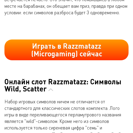
месте на барабанах, он обещает вам приз, правда при одном
условии: если символов разброса будет 3 одновременно.
Играть в Razzmatazz
(Microgaming) сейчас
Онлайн слот Razzmatazz: Символы
Wild, Scatter
Набор игровых символов ничем не отличается от
стандартного для классических слотов комплекта. Лого
игры в виде переливающегося перламутрового названия
является "wild"-символом. Кроме него из символов
используется только сиреневая цифра "семь" и