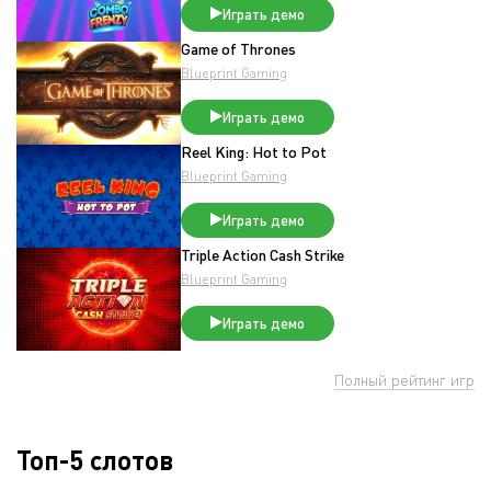
Играть демо
Game of Thrones
Blueprint Gaming
Играть демо
Reel King: Hot to Pot
Blueprint Gaming
Играть демо
Triple Action Cash Strike
Blueprint Gaming
Играть демо
Полный рейтинг игр
Топ-5 слотов