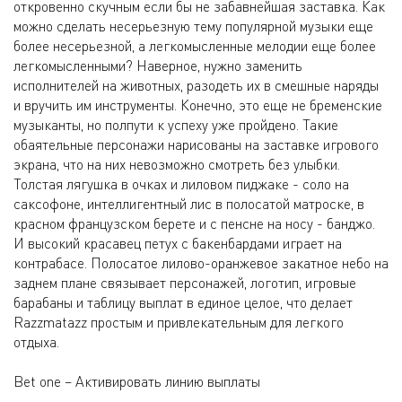
откровенно скучным если бы не забавнейшая заставка. Как
можно сделать несерьезную тему популярной музыки еще
более несерьезной, а легкомысленные мелодии еще более
легкомысленными? Наверное, нужно заменить
исполнителей на животных, разодеть их в смешные наряды
и вручить им инструменты. Конечно, это еще не бременские
музыканты, но полпути к успеху уже пройдено. Такие
обаятельные персонажи нарисованы на заставке игрового
экрана, что на них невозможно смотреть без улыбки.
Толстая лягушка в очках и лиловом пиджаке - соло на
саксофоне, интеллигентный лис в полосатой матроске, в
красном французском берете и с пенсне на носу - банджо.
И высокий красавец петух с бакенбардами играет на
контрабасе. Полосатое лилово-оранжевое закатное небо на
заднем плане связывает персонажей, логотип, игровые
барабаны и таблицу выплат в единое целое, что делает
Razzmatazz простым и привлекательным для легкого
отдыха.
Bet one – Активировать линию выплаты