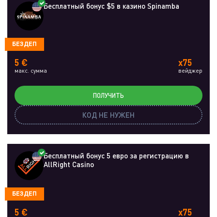
Бесплатный бонус $5 в казино Spinamba
БЕЗДЕП
5 €
x75
макс. сумма
вейджер
ПОЛУЧИТЬ
КОД НЕ НУЖЕН
Бесплатный бонус 5 евро за регистрацию в
AllRight Casino
БЕЗДЕП
5 €
x75