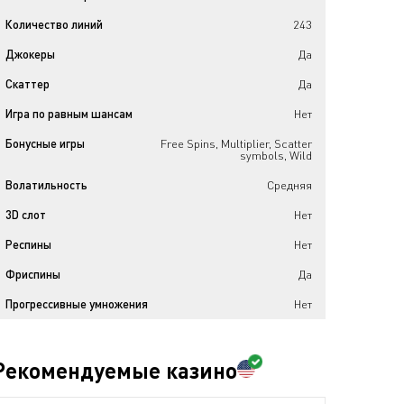
Количество линий
243
Джокеры
Да
Скаттер
Да
Игра по равным шансам
Нет
Бонусные игры
Free Spins, Multiplier, Scatter
symbols, Wild
Волатильность
Средняя
3D слот
Нет
Респины
Нет
Фриспины
Да
Прогрессивные умножения
Нет
Рекомендуемые казино