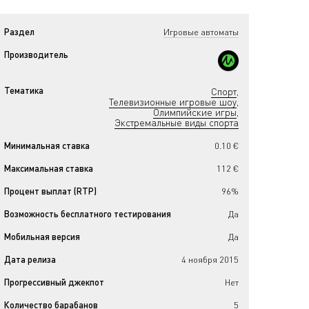
Раздел
Игровые автоматы
Производитель
Тематика
Спорт
,
Телевизионные игровые шоу
,
Олимпийские игры
,
Экстремальные виды спорта
Минимальная ставка
0.10 €
Максимальная ставка
112 €
Процент выплат (RTP)
96%
Возможность бесплатного тестирования
Да
Мобильная версия
Да
Дата релиза
4 ноября 2015
Прогрессивный джекпот
Нет
Количество барабанов
5