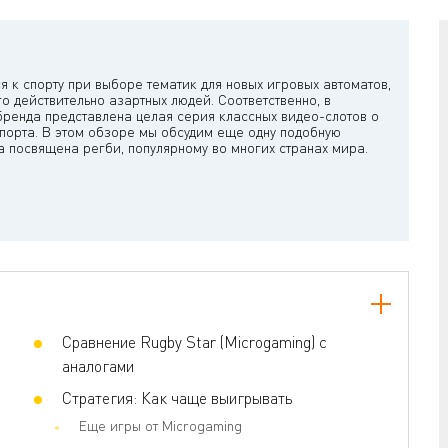
 к спорту при выборе тематик для новых игровых автоматов,
о действительно азартных людей. Соответственно, в
ренда представлена целая серия классных видео-слотов о
 спорта. В этом обзоре мы обсудим еще одну подобную
а посвящена регби, популярному во многих странах мира.
Сравнение Rugby Star (Microgaming) с
аналогами
Стратегия: Как чаще выигрывать
Еще игры от Microgaming