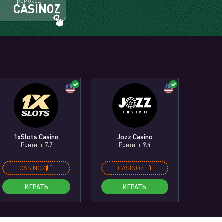
промокод
CASINOZ
1xSlots Casino
Jozz Casino
Рейтинг 7.7
Рейтинг 9.4
CASINOZ
CASINOZ
ИГРАТЬ
ИГРАТЬ