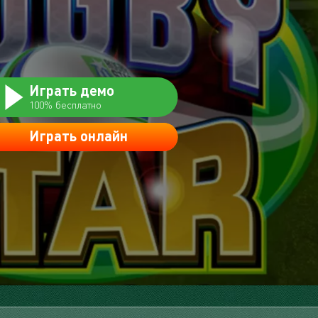
Играть демо
100% бесплатно
Играть онлайн