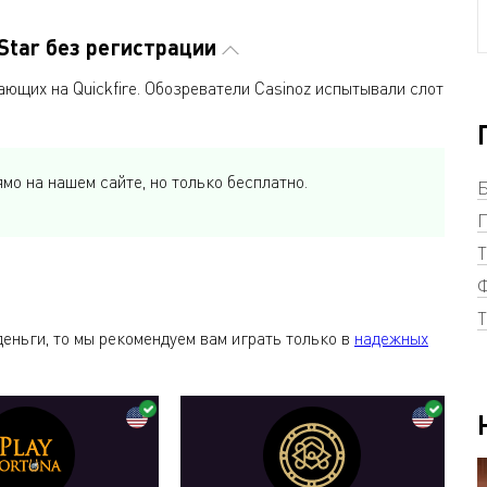
Star без регистрации
ающих на Quickfire. Обозреватели Casinoz испытывали слот
мо на нашем сайте, но только бесплатно.
Б
П
Т
Ф
Т
деньги, то мы рекомендуем вам играть только в
надежных