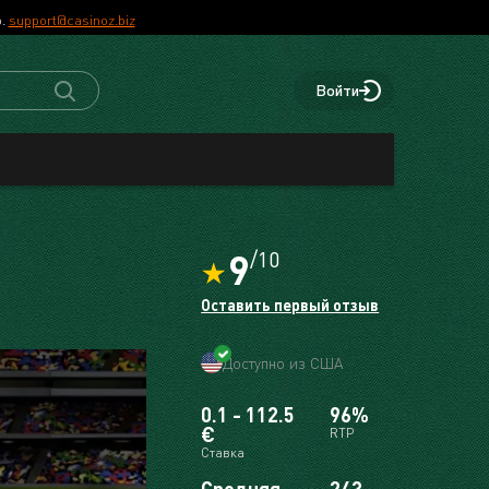
р.
support@casinoz.biz
Войти
9
/10
Оставить первый отзыв
Доступно из США
0.1 - 112.5
96%
€
RTP
Ставка