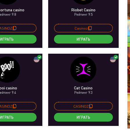
ortuna casino
Riobet Casino
ейтинг 9.8
Рейтинг 9.5
ASINOZ
Casinoz
ИГРАТЬ
ИГРАТЬ
ooi casino
Cat Casino
ейтинг 9.4
Рейтинг 9.3
ASINOZ
CASINOZ
ИГРАТЬ
ИГРАТЬ