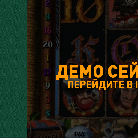
ДЕМО СЕ
ПЕРЕЙДИТЕ В 