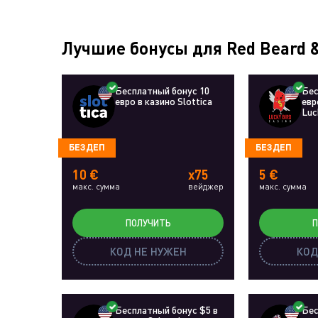
Лучшие бонусы для Red Beard 
Бесплатный бонус 10
Бес
евро в казино Slottica
евр
Luc
БЕЗДЕП
БЕЗДЕП
10 €
x75
5 €
макс. сумма
вейджер
макс. сумма
ПОЛУЧИТЬ
П
КОД НЕ НУЖЕН
КОД
Бесплатный бонус $5 в
Бес