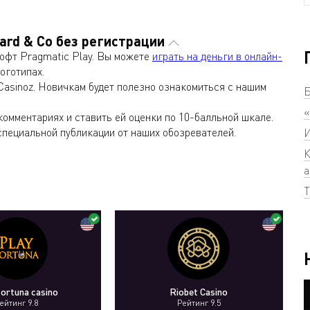
ard & Co без регистрации
софт Pragmatic Play. Вы можете
играть на деньги в онлайн-
логотипах.
Casinoz. Новичкам будет полезно ознакомиться с нашим
Б
«
комментариях и ставить ей оценки по 10-балльной шкале.
пециальной публикации от наших обозревателей.
И
К
а
Т
ortuna casino
Riobet Casino
ейтинг 9.8
Рейтинг 9.5