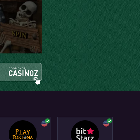
промокод
CASINOZ