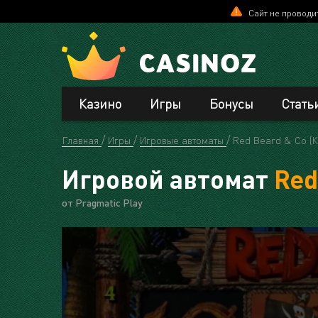
Сайт не проводи
Казино
Игры
Бонусы
Стать
Главная
Игры
Игровые автоматы
Red Beard & Co (
Игровой автомат
Red
от Pragmatic Play