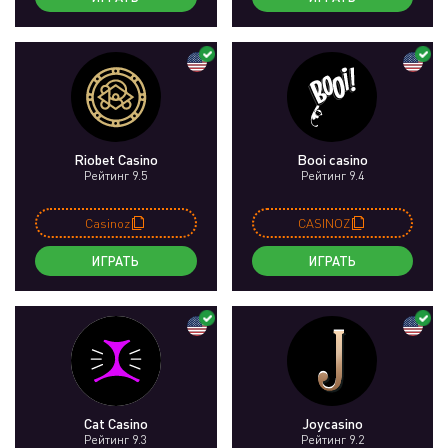
Riobet Casino
Booi casino
Рейтинг 9.5
Рейтинг 9.4
Casinoz
CASINOZ
ИГРАТЬ
ИГРАТЬ
Cat Casino
Joycasino
Рейтинг 9.3
Рейтинг 9.2