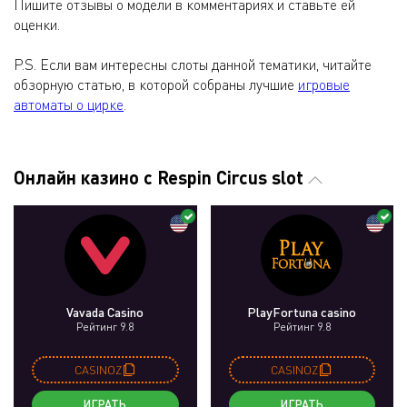
Пишите отзывы о модели в комментариях и ставьте ей
оценки.
P.S. Если вам интересны слоты данной тематики, читайте
обзорную статью, в которой собраны лучшие
игровые
автоматы о цирке
.
Онлайн казино с Respin Circus slot
Vavada Casino
PlayFortuna casino
Рейтинг 9.8
Рейтинг 9.8
CASINOZ
CASINOZ
ИГРАТЬ
ИГРАТЬ