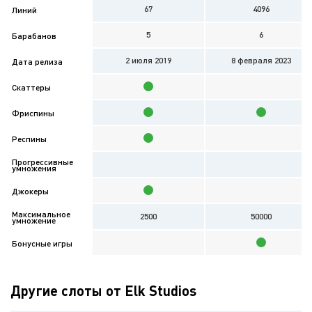
67
4096
Линий
5
6
Барабанов
2 июля 2019
8 февраля 2023
Дата релиза
Скаттеры
Фриспины
Респины
Прогрессивные
умножения
Джокеры
Максимальное
2500
50000
умножение
Бонусные игры
Другие слоты от Elk Studios