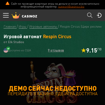
Сайт не проводит азартные игры на деньги и носит исключительно
информационный характер.
support@casinoz.biz
Главная
Игры
Игровые автоматы
Respin Circus (Цирк респинов
Игровой автомат
Respin Circus
от Elk Studios
9.15
/10
9 отзывов
Доступно из США
ДЕМО СЕЙЧАС НЕДОСТУПНО
ПЕРЕЙДИТЕ В КАЗИНО, ГДЕ ИГРА ДОСТУПНА