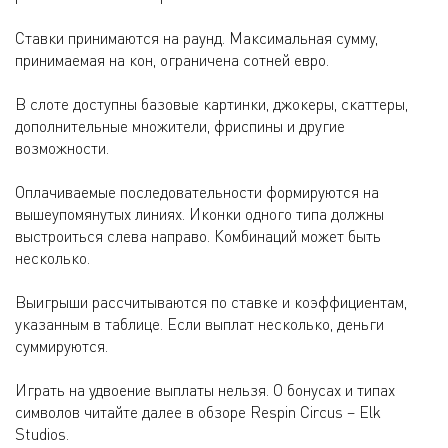
Ставки принимаются на раунд. Максимальная сумму,
принимаемая на кон, ограничена сотней евро.
В слоте доступны базовые картинки, джокеры, скаттеры,
дополнительные множители, фриспины и другие
возможности.
Оплачиваемые последовательности формируются на
вышеупомянутых линиях. Иконки одного типа должны
выстроиться слева направо. Комбинаций может быть
несколько.
Выигрыши рассчитываются по ставке и коэффициентам,
указанным в таблице. Если выплат несколько, деньги
суммируются.
Играть на удвоение выплаты нельзя. О бонусах и типах
символов читайте далее в обзоре Respin Circus – Elk
Studios.