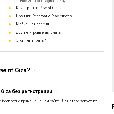
Еще игры от Pragmatic Play
Как играть в Rise of Giza?
Новинки Pragmatic Play слотов
Мобильная версия
Другие игровые автоматы
Стоит ли играть?
se of Giza?
 Giza без регистрации
 бесплатно прямо на нашем сайте. Для этого запустите