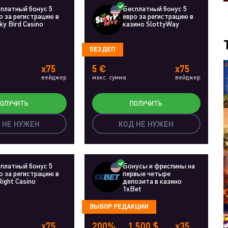
платный бонус 5
Бесплатный бонус 5
о за регистрацию в
евро за регистрацию в
ky Bird Casino
казино SlottyWay
БЕЗДЕП
x75
5 €
x75
вейджер
макс. сумма
вейджер
ОЛУЧИТЬ
ПОЛУЧИТЬ
 НЕ НУЖЕН
КОД НЕ НУЖЕН
платный бонус 5
Бонусы и фриспины на
о за регистрацию в
первые четыре
Right Casino
депозита в казино
1xBet
ВЫБОР РЕДАКЦИИ
x75
200%
1 500 $
x35