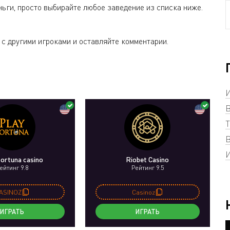
ньги, просто выбирайте любое заведение из списка ниже.
 с другими игроками и оставляйте комментарии.
И
В
Т
В
И
ortuna casino
Riobet Casino
ейтинг 9.8
Рейтинг 9.5
ASINOZ
Casinoz
ИГРАТЬ
ИГРАТЬ