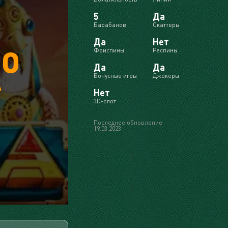
5
Да
Барабанов
Скаттеры
Да
Нет
НО
Фриспины
Респины
Да
Да
Бонусные игры
Джокеры
А
Нет
3D-слот
Последнее обновление
19.03.2023