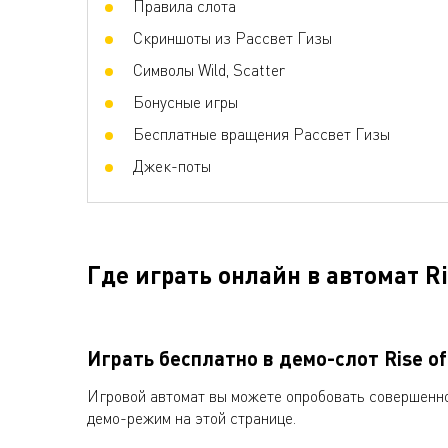
Правила слота
Скриншоты из Рассвет Гизы
Символы Wild, Scatter
Бонусные игры
Бесплатные вращения Рассвет Гизы
Джек-поты
Где играть онлайн в автомат Ri
Играть бесплатно в демо-слот Rise of
Игровой автомат вы можете опробовать совершенно
демо-режим на этой странице.