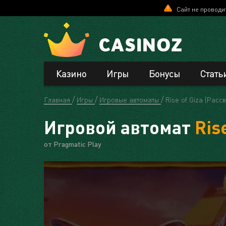
Сайт не проводи
Казино
Игры
Бонусы
Стать
Главная
Игры
Игровые автоматы
Rise of Giza (Расс
Игровой автомат
Ris
от Pragmatic Play