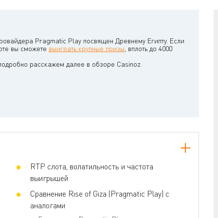
 провайдера Pragmatic Play посвящен Древнему Египту. Если
лоте вы сможете
выиграть крупные призы
, вплоть до 4000
подробно расскажем далее в обзоре Casinoz.
RTP слота, волатильность и частота
выигрышей
Сравнение Rise of Giza (Pragmatic Play) с
аналогами