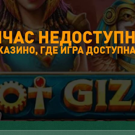
ЙЧАС НЕДОСТУП
КАЗИНО, ГДЕ ИГРА ДОСТУПН