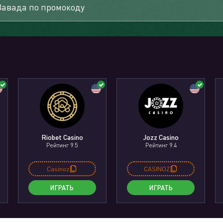
Вавада по промокоду
Riobet Casino
Jozz Casino
Рейтинг 9.5
Рейтинг 9.4
Casinoz
CASINOZ
ИГРАТЬ
ИГРАТЬ