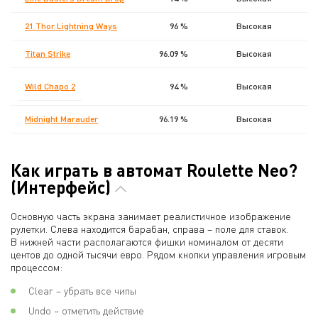
21 Thor Lightning Ways
96 %
Высокая
1
Titan Strike
96.09 %
Высокая
2
Wild Chapo 2
94 %
Высокая
20
Midnight Marauder
96.19 %
Высокая
30
Как играть в автомат Roulette Neo?
(Интерфейс)
Основную часть экрана занимает реалистичное изображение
рулетки. Слева находится барабан, справа – поле для ставок.
В нижней части располагаются фишки номиналом от десяти
центов до одной тысячи евро. Рядом кнопки управления игровым
процессом:
Clear – убрать все чипы
Undo – отметить действие