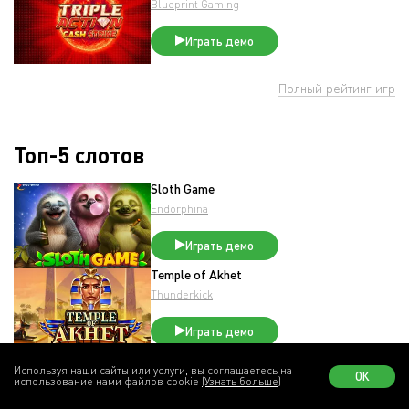
Blueprint Gaming
Играть демо
Полный рейтинг игр
Топ-5 слотов
Sloth Game
Endorphina
Играть демо
Temple of Akhet
Thunderkick
Играть демо
Hammerblaze
Используя наши сайты или услуги, вы соглашаетесь на
ОК
Thunderkick
использование нами файлов cookie
(Узнать больше)