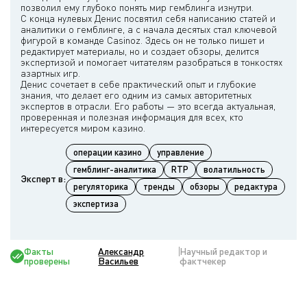
позволил ему глубоко понять мир гемблинга изнутри.
С конца нулевых Денис посвятил себя написанию статей и
аналитики о гемблинге, а с начала десятых стал ключевой
фигурой в команде Casinoz. Здесь он не только пишет и
редактирует материалы, но и создает обзоры, делится
экспертизой и помогает читателям разобраться в тонкостях
азартных игр.
Денис сочетает в себе практический опыт и глубокие
знания, что делает его одним из самых авторитетных
экспертов в отрасли. Его работы — это всегда актуальная,
проверенная и полезная информация для всех, кто
операции казино
управление
гемблинг-аналитика
RTP
волатильность
Эксперт в:
регуляторика
тренды
обзоры
редактура
экспертиза
Факты
Александр
Научный редактор и
проверены
Васильев
фактчекер