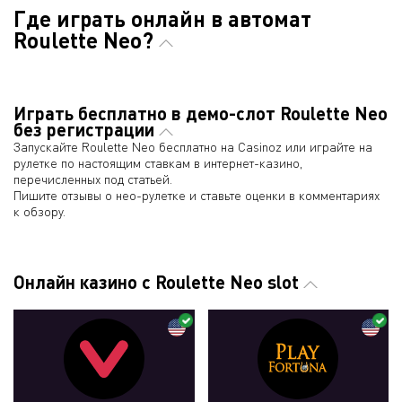
Где играть онлайн в автомат
Roulette Neo?
Играть бесплатно в демо-слот Roulette Neo
без регистрации
Запускайте Roulette Neo бесплатно на Casinoz или играйте на
рулетке по настоящим ставкам в интернет-казино,
перечисленных под статьей.
Пишите отзывы о нео-рулетке и ставьте оценки в комментариях
к обзору.
Онлайн казино с Roulette Neo slot