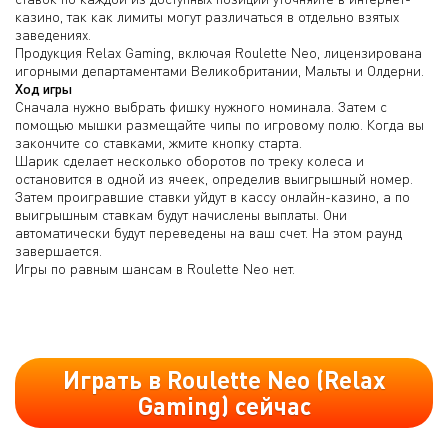
казино, так как лимиты могут различаться в отдельно взятых
заведениях.
Продукция Relax Gaming, включая Roulette Neo, лицензирована
игорными департаментами Великобритании, Мальты и Олдерни.
Ход игры
Сначала нужно выбрать фишку нужного номинала. Затем с
помощью мышки размещайте чипы по игровому полю. Когда вы
закончите со ставками, жмите кнопку старта.
Шарик сделает несколько оборотов по треку колеса и
остановится в одной из ячеек, определив выигрышный номер.
Затем проигравшие ставки уйдут в кассу онлайн-казино, а по
выигрышным ставкам будут начислены выплаты. Они
автоматически будут переведены на ваш счет. На этом раунд
завершается.
Игры по равным шансам в Roulette Neo нет.
Играть в Roulette Neo (Relax
Gaming) сейчас