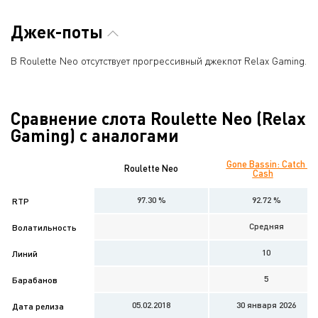
Джек-поты
В Roulette Neo отсутствует прогрессивный джекпот Relax Gaming.
Сравнение слота Roulette Neo (Relax
Gaming) с аналогами
Gone Bassin: Catch &
Roulette Neo
Cash
97.30 %
92.72 %
RTP
Средняя
Волатильность
10
Линий
5
Барабанов
05.02.2018
30 января 2026
Дата релиза