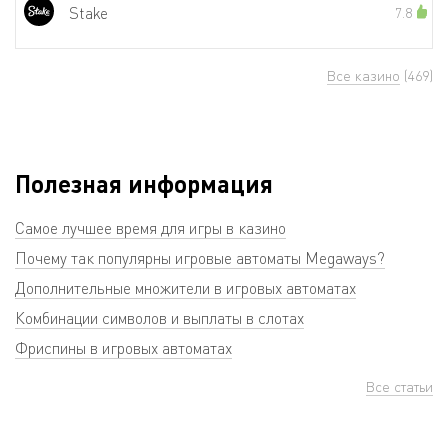
Stake
7.8
Все казино
(469)
Полезная информация
Самое лучшее время для игры в казино
Почему так популярны игровые автоматы Megaways?
Дополнительные множители в игровых автоматах
Комбинации символов и выплаты в слотах
Фриспины в игровых автоматах
Все статьи