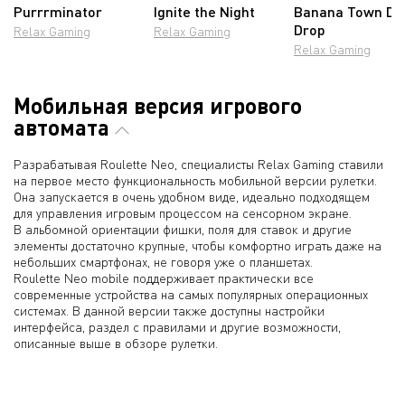
Purrrminator
Ignite the Night
Banana Town D
Drop
Relax Gaming
Relax Gaming
Relax Gaming
Мобильная версия игрового
автомата
Разрабатывая Roulette Neo, специалисты Relax Gaming ставили
на первое место функциональность мобильной версии рулетки.
Она запускается в очень удобном виде, идеально подходящем
для управления игровым процессом на сенсорном экране.
В альбомной ориентации фишки, поля для ставок и другие
элементы достаточно крупные, чтобы комфортно играть даже на
небольших смартфонах, не говоря уже о планшетах.
Roulette Neo mobile поддерживает практически все
современные устройства на самых популярных операционных
системах. В данной версии также доступны настройки
интерфейса, раздел с правилами и другие возможности,
описанные выше в обзоре рулетки.