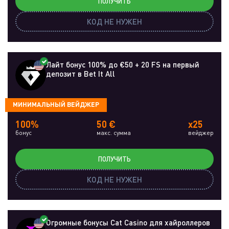
ПОЛУЧИТЬ
КОД НЕ НУЖЕН
Лайт бонус 100% до €50 + 20 FS на первый
депозит в Bet It All
МИНИМАЛЬНЫЙ ВЕЙДЖЕР
100%
50 €
x25
бонус
макс. сумма
вейджер
ПОЛУЧИТЬ
КОД НЕ НУЖЕН
Огромные бонусы Cat Casino для хайроллеров