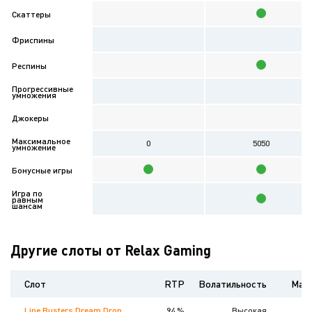
Скаттеры
Фриспины
Респины
Прогрессивные
умножения
Джокеры
Максимальное
0
5050
умножение
Бонусные игры
Игра по
равным
шансам
Другие слоты от Relax Gaming
Слот
RTP
Волатильность
Maxw
Line Busters Dream Drop
94 %
Высокая
5