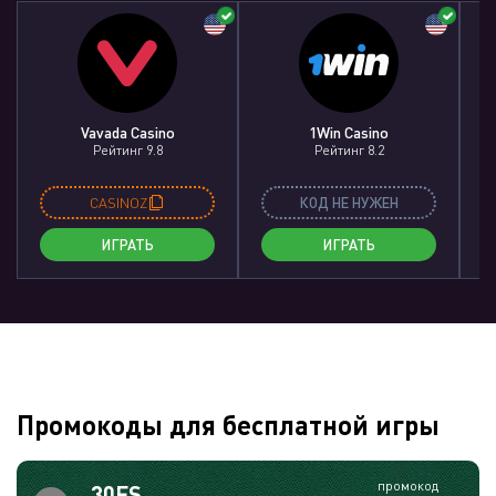
Vavada Casino
1Win Casino
Рейтинг 9.8
Рейтинг 8.2
CASINOZ
КОД НЕ НУЖЕН
ИГРАТЬ
ИГРАТЬ
Промокоды для бесплатной игры
промокод
30FS