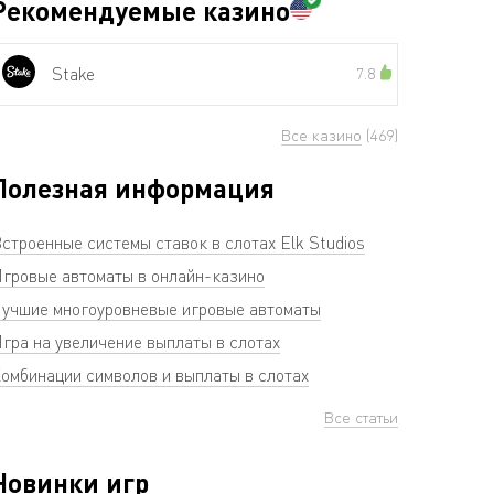
Рекомендуемые казино
Stake
7.8
Все казино
(469)
Полезная информация
строенные системы ставок в слотах Elk Studios
гровые автоматы в онлайн-казино
учшие многоуровневые игровые автоматы
гра на увеличение выплаты в слотах
омбинации символов и выплаты в слотах
Все статьи
Новинки игр