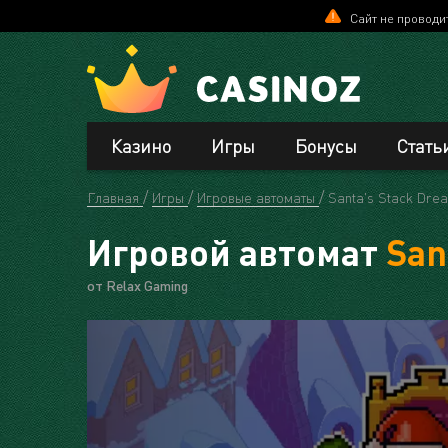
Сайт не проводи
Казино
Игры
Бонусы
Стать
Главная
Игры
Игровые автоматы
Santa's Stack Dre
Игровой автомат
San
от Relax Gaming