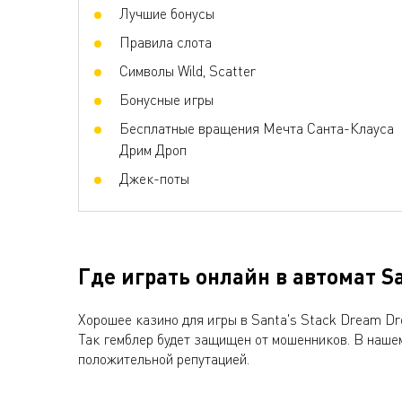
Лучшие бонусы
Правила слота
Символы Wild, Scatter
Бонусные игры
Бесплатные вращения Мечта Санта-Клауса
Дрим Дроп
Джек-поты
Где играть онлайн в автомат S
Хорошее казино для игры в Santa's Stack Dream Dr
Так гемблер будет защищен от мошенников. В нашем
положительной репутацией.