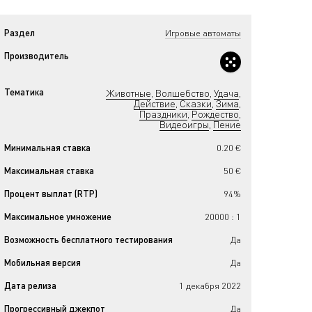
Раздел
Игровые автоматы
Производитель
Тематика
Животные
Волшебство
Удача
,
,
,
Действие
Сказки
Зима
,
,
,
Праздники
Рождество
,
,
Видеоигры
Пение
,
Минимальная ставка
0.20 €
Максимальная ставка
50 €
Процент выплат (RTP)
94%
Максимальное умножение
20000 : 1
Возможность бесплатного тестирования
Да
Мобильная версия
Да
Дата релиза
1 декабря 2022
Прогрессивный джекпот
Да