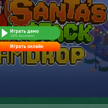
Играть демо
100% бесплатно
Играть онлайн