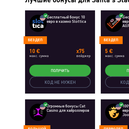
Бесплатный бонус 10
Бес
евро в казино Slottica
евр
All
БЕЗДЕП
БЕЗДЕП
10 €
x75
5 €
макс. сумма
вейджер
макс. сумма
ПОЛУЧИТЬ
П
КОД НЕ НУЖЕН
КОД
Огромные бонусы Cat
100
Casino для хайроллеров
евр
Joo
БОЛЬШОЙ
ПЕРВОДЕП