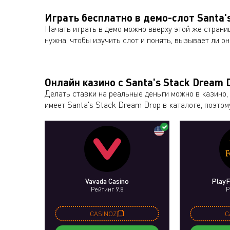
Играть бесплатно в демо-слот Santa'
Начать играть в демо можно вверху этой же страни
нужна, чтобы изучить слот и понять, вызывает ли о
Онлайн казино с Santa's Stack Dream 
Делать ставки на реальные деньги можно в казино,
имеет Santa's Stack Dream Drop в каталоге, поэтом
Vavada Casino
PlayF
Рейтинг 9.8
Р
CASINOZ
C