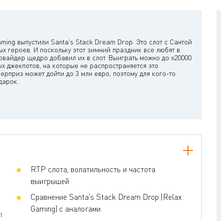
ming выпустили Santa's Stack Dream Drop. Это слот с Сантой
х героев. И поскольку этот зимний праздник все любят в
вайдер щедро добавил их в слот. Выиграть можно до х20000
ых джекпотов, на которые не распространяется это
рприз может дойти до 3 млн евро, поэтому для кого-то
дарок.
RTP слота, волатильность и частота
выигрышей
Сравнение Santa's Stack Dream Drop (Relax
Gaming) с аналогами
t