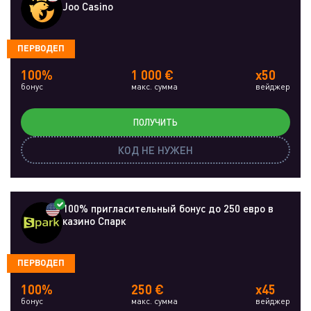
Joo Casino
ПЕРВОДЕП
100%
1 000 €
x50
бонус
макс. сумма
вейджер
ПОЛУЧИТЬ
КОД НЕ НУЖЕН
100% пригласительный бонус до 250 евро в
казино Спарк
ПЕРВОДЕП
100%
250 €
x45
бонус
макс. сумма
вейджер