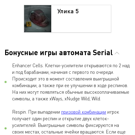
Улика 5
Бонусные игры автомата Serial
Enhancer Cells. Клетки-усилители открываются по 2 над
и под барабанами, начиная с первого по очереди.
Происходит это в момент составления выигрышной
комбинации, а также при ее улучшении в ходе респинов.
На них могут появляться обычные высокооплачиваемые
символы, а также xWays, xNudge Wild, Wild.
Respin. При выпадении
призовой комбинации
игрок
получает один респин и открытие двух клеток-
усилителей. Выигрышные символы фиксируются на
своих местах, остальные ячейки вращаются. Если еще