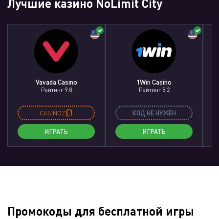
Лучшие казино NoLimit City
Vavada Casino
1Win Casino
Рейтинг 9.8
Рейтинг 8.2
CASINOZ
КОД НЕ НУЖЕН
ИГРАТЬ
ИГРАТЬ
Промокоды для бесплатной игры