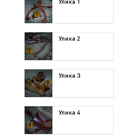
Улика 1
Улика 2
Улика 3
Улика 4