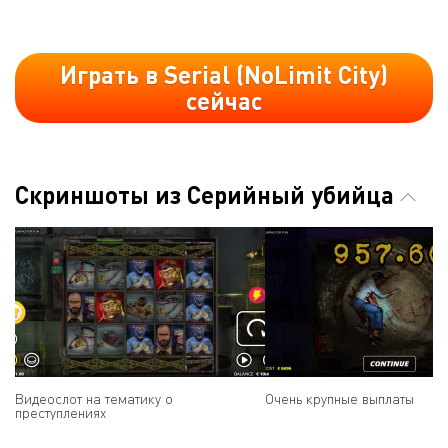
Играть в Serial (NoLimit City)
сейчас
Скриншоты из Серийный убийца
Видеослот на тематику о
Очень крупные выплаты
преступлениях