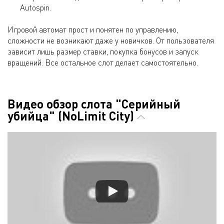
Autospin.
Игровой автомат прост и понятен по управлению,
сложности не возникают даже у новичков. От пользователя
зависит лишь размер ставки, покупка бонусов и запуск
вращений. Все остальное слот делает самостоятельно.
Видео обзор слота "Серийный
убийца" (NoLimit City)