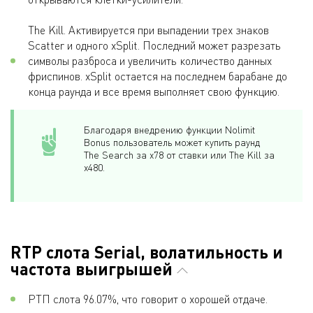
The Kill. Активируется при выпадении трех знаков
Scatter и одного xSplit. Последний может разрезать
символы разброса и увеличить количество данных
фриспинов. xSplit остается на последнем барабане до
конца раунда и все время выполняет свою функцию.
Благодаря внедрению функции Nolimit
Bonus пользователь может купить раунд
The Search за х78 от ставки или The Kill за
х480.
RTP слота Serial, волатильность и
частота выигрышей
РТП слота 96.07%, что говорит о хорошей отдаче.