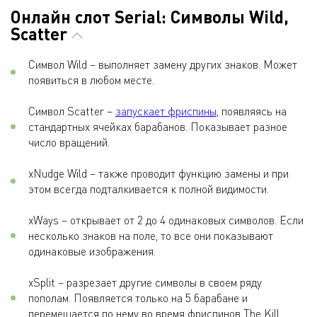
Онлайн слот Serial: Символы Wild,
Scatter
Символ Wild – выполняет замену других знаков. Может
появиться в любом месте.
Символ Scatter –
запускает фриспины
, появляясь на
стандартных ячейках барабанов. Показывает разное
число вращений.
xNudge Wild – также проводит функцию замены и при
этом всегда подталкивается к полной видимости.
xWays – открывает от 2 до 4 одинаковых символов. Если
несколько знаков на поле, то все они показывают
одинаковые изображения.
xSplit – разрезает другие символы в своем ряду
пополам. Появляется только на 5 барабане и
перемещается по нему во время фриспинов The Kill.