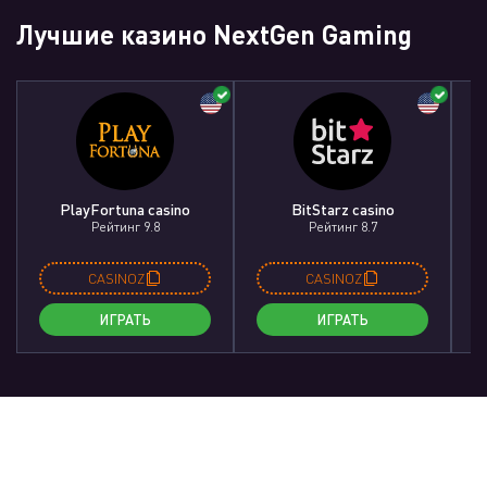
Лучшие казино NextGen Gaming
PlayFortuna casino
BitStarz casino
Рейтинг 9.8
Рейтинг 8.7
CASINOZ
CASINOZ
ИГРАТЬ
ИГРАТЬ