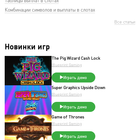
Таблицы выплат в слотах
Комбинации символов и выплаты в слотах
Все статьи
Новинки игр
The Pig Wizard Cash Lock
Blueprint Gaming
Играть демо
Super Graphics Upside Down
Blueprint Gaming
Играть демо
Game of Thrones
Blueprint Gaming
Играть демо