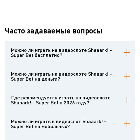
Часто задаваемые вопросы
Можно ли играть на видеослоте Shaaark! -
Super Bet бесплатно?
Да, на Casinoz можно играть на бесплатном видеослоте Shaaark!
- Super Bet. Демку можно открывать без регистрации аккаунта.
Можно ли играть на видеослоте Shaaark! -
Любой гемблер может изучить слот не рискуя деньгами.
Super Bet на деньги?
Играть на игровом аппарате на деньги дают возможность казино,
предлагающие игры данного разработчика. Чтобы рисковать
Где рекомендуется играть на видеослоте
деньгами на Shaaark! - Super Bet, нужно зарегистрировать
Shaaark! - Super Bet в 2026 году?
аккаунт и внести средства на счёт.
Играть на деньги в Shaaark! - Super Bet рекомендуется в
надёжных онлайн-казино с сертифицированными играми и
Можно ли играть в видеослот Shaaark! -
неподмоченной репутацией. Подобрать сайт помогут статьи-
Super Bet на мобильных?
обзоры на Casinoz и комментарии реальных клиентов.
Shaaark! - Super Bet имеет очень удобную мобильную