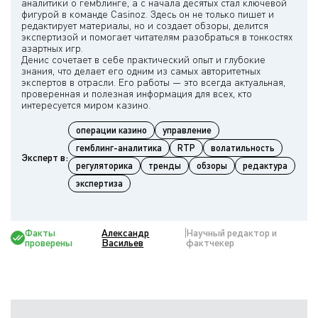
аналитики о гемблинге, а с начала десятых стал ключевой
фигурой в команде Casinoz. Здесь он не только пишет и
редактирует материалы, но и создает обзоры, делится
экспертизой и помогает читателям разобраться в тонкостях
азартных игр.
Денис сочетает в себе практический опыт и глубокие
знания, что делает его одним из самых авторитетных
экспертов в отрасли. Его работы — это всегда актуальная,
проверенная и полезная информация для всех, кто
операции казино
управление
гемблинг-аналитика
RTP
волатильность
Эксперт в:
регуляторика
тренды
обзоры
редактура
экспертиза
Факты
Александр
Научный редактор и
проверены
Васильев
фактчекер