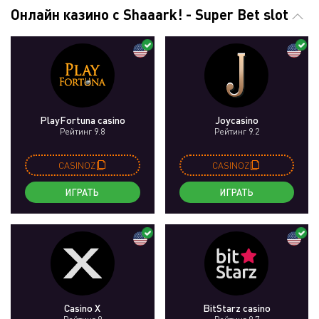
Онлайн казино с Shaaark! - Super Bet slot
PlayFortuna casino
Joycasino
Рейтинг 9.8
Рейтинг 9.2
CASINOZ
CASINOZ
ИГРАТЬ
ИГРАТЬ
Casino X
BitStarz casino