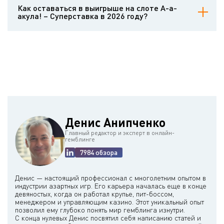
разновидность. Она отлично действует на гаджетах. Интерфейс
Как оставаться в выигрыше на слоте А-а-
мобильного видеослота предназначен для сенсорных экранов, а
акула! – Суперставка в 2026 году?
общие правила остаются неизменными.
Слоты действуют на генераторе псевдослучайных чисел,
сертифицированном авторитетными независимыми
аудиторскими организациями. Результаты спинов невозможно
угадать. Вы можете подключить стратегии, но повысить RTP с их
помощью нельзя. Исход будет зависеть от случая. Информация о
возврате, дисперсии и коэффициентах содержится в обзорах на
Casinoz.
Денис Анипченко
Главный редактор и эксперт в онлайн-
гемблинге
7984 обзора
Денис — настоящий профессионал с многолетним опытом в
индустрии азартных игр. Его карьера началась еще в конце
девяностых, когда он работал крупье, пит-боссом,
менеджером и управляющим казино. Этот уникальный опыт
позволил ему глубоко понять мир гемблинга изнутри.
С конца нулевых Денис посвятил себя написанию статей и