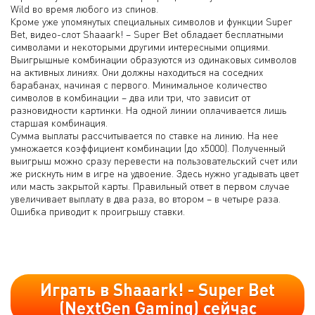
Wild во время любого из спинов.
Кроме уже упомянутых специальных символов и функции Super
Bet, видео-слот Shaaark! – Super Bet обладает бесплатными
символами и некоторыми другими интересными опциями.
Выигрышные комбинации образуются из одинаковых символов
на активных линиях. Они должны находиться на соседних
барабанах, начиная с первого. Минимальное количество
символов в комбинации – два или три, что зависит от
разновидности картинки. На одной линии оплачивается лишь
старшая комбинация.
Сумма выплаты рассчитывается по ставке на линию. На нее
умножается коэффициент комбинации (до х5000). Полученный
выигрыш можно сразу перевести на пользовательский счет или
же рискнуть ним в игре на удвоение. Здесь нужно угадывать цвет
или масть закрытой карты. Правильный ответ в первом случае
увеличивает выплату в два раза, во втором – в четыре раза.
Ошибка приводит к проигрышу ставки.
Играть в Shaaark! - Super Bet
(NextGen Gaming) сейчас