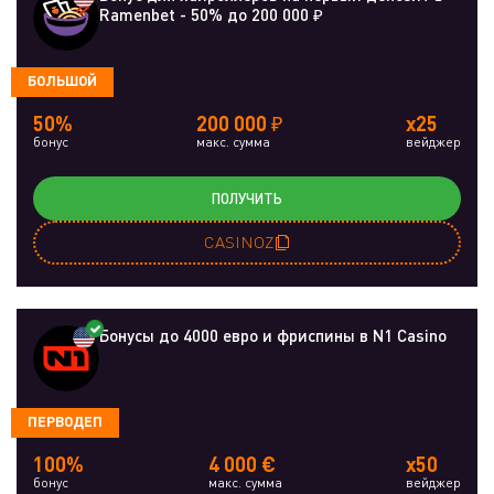
Ramenbet - 50% до 200 000 ₽
БОЛЬШОЙ
50%
200 000 ₽
x25
бонус
макс. сумма
вейджер
ПОЛУЧИТЬ
CASINOZ
Бонусы до 4000 евро и фриспины в N1 Casino
ПЕРВОДЕП
100%
4 000 €
x50
бонус
макс. сумма
вейджер