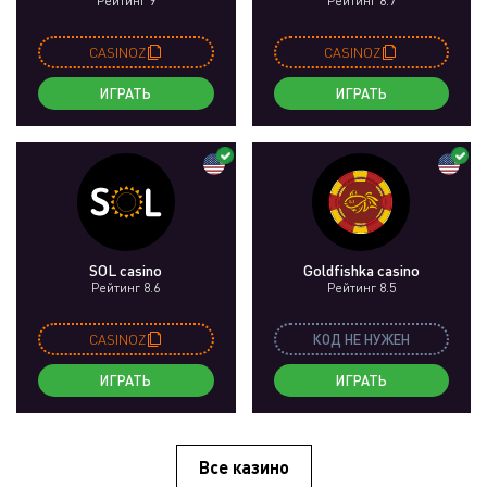
Рейтинг 9
Рейтинг 8.7
CASINOZ
CASINOZ
ИГРАТЬ
ИГРАТЬ
SOL casino
Goldfishka casino
Рейтинг 8.6
Рейтинг 8.5
CASINOZ
КОД НЕ НУЖЕН
ИГРАТЬ
ИГРАТЬ
Все казино