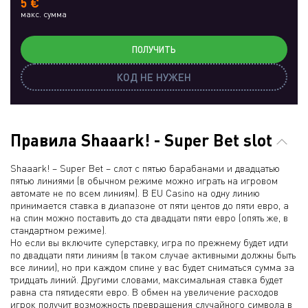
5 €
макс. сумма
ПОЛУЧИТЬ
КОД НЕ НУЖЕН
Правила Shaaark! - Super Bet slot
Shaaark! – Super Bet – слот с пятью барабанами и двадцатью
пятью линиями (в обычном режиме можно играть на игровом
автомате не по всем линиям). В EU Casino на одну линию
принимается ставка в диапазоне от пяти центов до пяти евро, а
на спин можно поставить до ста двадцати пяти евро (опять же, в
стандартном режиме).
Но если вы включите суперставку, игра по прежнему будет идти
по двадцати пяти линиям (в таком случае активными должны быть
все линии), но при каждом спине у вас будет сниматься сумма за
тридцать линий. Другими словами, максимальная ставка будет
равна ста пятидесяти евро. В обмен на увеличение расходов
игрок получит возможность превращения случайного символа в