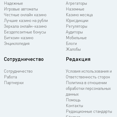
Надежные
Агрегаторы
Игровые автоматы
Наземные
Честные онлайн казино
Казино месяца
Лучшие казино на рубли
Юрисдикции
Зеркала онлайн-казино
Регуляторы
Бездепозитные бонусы
Аудиторы
Биткоин-казино
Мобильные
Энциклопедия
Блоги
Жалобы
Сотрудничество
Редакция
Сотрудничество
Условия использования и
Работа
Ответственность сторон
Партнерки
Политика в отношении
обработки персональных
данных
Помощь
Контакты
Редакционные стандарты