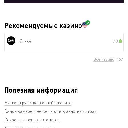
Рекомендуемые казино
Stake
7.8
Все казино
(469)
Полезная информация
Биткоин рулетка в онлайн-казино
Самое важное о вероятности в азартных играх
Секреты игровых автоматов