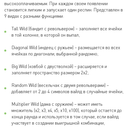
высокооплачиваемым. При каждом своем появлении
становится липким и запускает один респин. Представлен в
9 видах с разными функциями:
Tall Wild (бандит с револьвером) – заполняет все ячейки
в той колонке, в которой он выпал;
Diagonal Wild (индеец с ружьем) – размещается во всех
ячейках по диагонали, выбранной рандомно;
Big Wild (ковбой с двустволкой) – расширяется и
заполняет пространство размером 2х2;
Random Wild (весельчак с двумя револьверами) –
добавляет от 2 до 4 символов вайлд в случайные ячейки;
Multiplier Wild (дама с оружием) – может иметь
множитель (х2, х3, х4, х5, х10, х100), который остается до
конца раунда и используется в том случае, если вайлд
участвует в создании выигрышной комбинации;