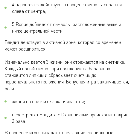
4 паровоза задействуют в процесс символы справа и
слева от центра;
5 Bonus добавляют символы, расположенные выше и
ниже центральной части.
Бандит действует в активной зоне, которая со временем
может расшириться.
Изначально дается 3 жизни, они отражаются на счетчике.
Каждый новый символ при появлении на барабанах
становится липким и сбрасывает счетчик до
первоначального положения. Бонусная игра заканчивается,
если:
жизни на счетчике заканчиваются;
перестрелка Бандита с Охранниками происходит подряд
3 раза.
В процессе игры выпадают следующие специальные