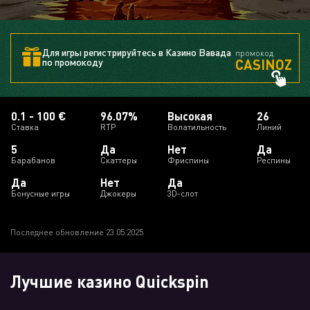
Для игры регистрируйтесь в Казино Вавада
промокод
CASINOZ
по промокоду
0.1 - 100 €
96.07%
Высокая
26
Ставка
RTP
Волатильность
Линий
5
Да
Нет
Да
Барабанов
Cкаттеры
Фриспины
Респины
Да
Нет
Да
Бонусные игры
Джокеры
3D-слот
Последнее обновление 23.05.2025
Лучшие казино Quickspin