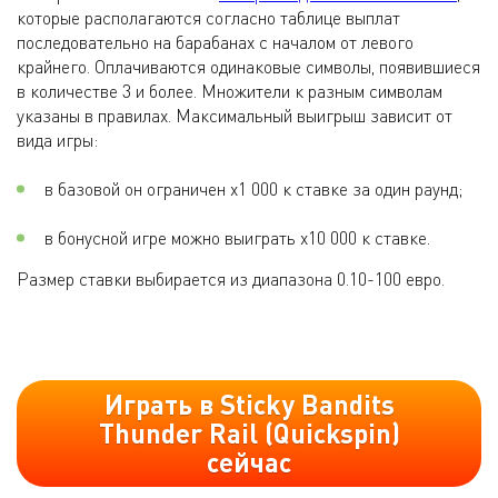
которые располагаются согласно таблице выплат
последовательно на барабанах с началом от левого
крайнего. Оплачиваются одинаковые символы, появившиеся
в количестве 3 и более. Множители к разным символам
указаны в правилах. Максимальный выигрыш зависит от
вида игры:
в базовой он ограничен х1 000 к ставке за один раунд;
в бонусной игре можно выиграть х10 000 к ставке.
Размер ставки выбирается из диапазона 0.10-100 евро.
Играть в Sticky Bandits
Thunder Rail (Quickspin)
сейчас