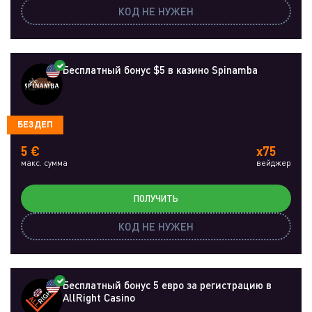
КОД НЕ НУЖЕН
Бесплатный бонус $5 в казино Spinamba
БЕЗДЕП
5 €
x75
макс. сумма
вейджер
ПОЛУЧИТЬ
КОД НЕ НУЖЕН
Бесплатный бонус 5 евро за регистрацию в
AllRight Casino