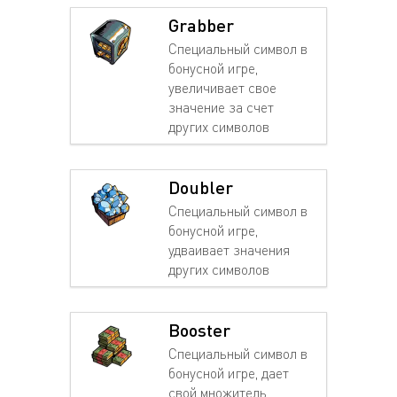
Grabber
Специальный символ в
бонусной игре,
увеличивает свое
значение за счет
других символов
Doubler
Специальный символ в
бонусной игре,
удваивает значения
других символов
Booster
Специальный символ в
бонусной игре, дает
свой множитель