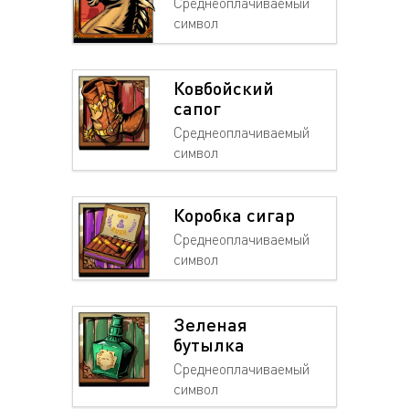
Среднеоплачиваемый
символ
Ковбойский
сапог
Среднеоплачиваемый
символ
Коробка сигар
Среднеоплачиваемый
символ
Зеленая
бутылка
Среднеоплачиваемый
символ