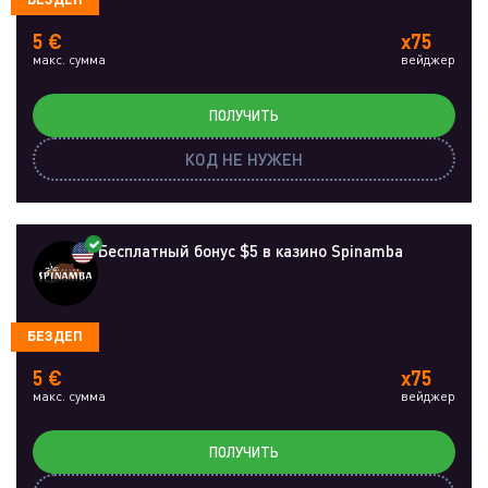
5 €
x75
макс. сумма
вейджер
ПОЛУЧИТЬ
КОД НЕ НУЖЕН
Бесплатный бонус $5 в казино Spinamba
БЕЗДЕП
5 €
x75
макс. сумма
вейджер
ПОЛУЧИТЬ