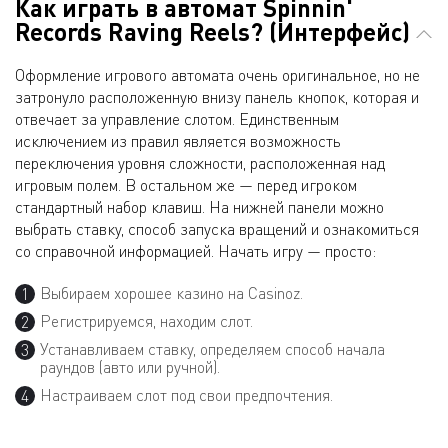
Как играть в автомат Spinnin'
Records Raving Reels? (Интерфейс)
Оформление игрового автомата очень оригинальное, но не
затронуло расположенную внизу панель кнопок, которая и
отвечает за управление слотом. Единственным
исключением из правил является возможность
переключения уровня сложности, расположенная над
игровым полем. В остальном же — перед игроком
стандартный набор клавиш. На нижней панели можно
выбрать ставку, способ запуска вращений и ознакомиться
со справочной информацией. Начать игру — просто:
Выбираем хорошее казино на Casinoz.
Регистрируемся, находим слот.
Устанавливаем ставку, определяем способ начала
раундов (авто или ручной).
Настраиваем слот под свои предпочтения.