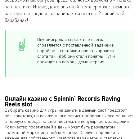
на практике. Иначе, даже опытный гемблер может немного
растеряться, ведь игра начинается всего с 2 линий на 3
барабанах!
Внутриигровая справка не всегда
справляется с поставленной задачей и
порой не в состоянии описать правила
слота так, чтоб они стали понятны. Тут и
приходит на помощь демо-версия.
Онлайн казино с Spinnin' Records Raving
Reels slot
Выбирать казино для игры на деньги в данный слот предстоит
пользователю, но как же много зависит от правильного решения.
В первую очередь не стоит вестись на популярность заведения.
Количество посетителей в день может быть результатом
грамотной маркетинговой компании. Следует определить
важные для собственного комфорта параметры и стараться