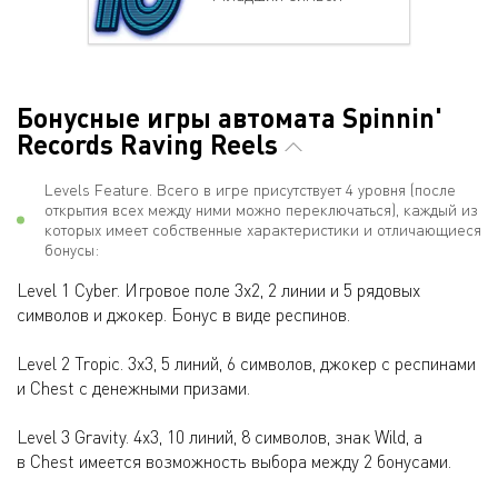
Бонусные игры автомата Spinnin'
Records Raving Reels
Levels Feature. Всего в игре присутствует 4 уровня (после
открытия всех между ними можно переключаться), каждый из
которых имеет собственные характеристики и отличающиеся
бонусы:
Level 1 Cyber. Игровое поле 3х2, 2 линии и 5 рядовых
символов и джокер. Бонус в виде респинов.
Level 2 Tropic. 3х3, 5 линий, 6 символов, джокер с респинами
и Chest с денежными призами.
Level 3 Gravity. 4х3, 10 линий, 8 символов, знак Wild, а
в Chest имеется возможность выбора между 2 бонусами.