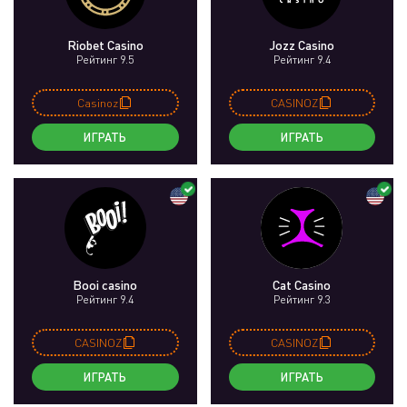
Riobet Casino
Jozz Casino
Рейтинг 9.5
Рейтинг 9.4
Casinoz
CASINOZ
ИГРАТЬ
ИГРАТЬ
Booi casino
Cat Casino
Рейтинг 9.4
Рейтинг 9.3
CASINOZ
CASINOZ
ИГРАТЬ
ИГРАТЬ