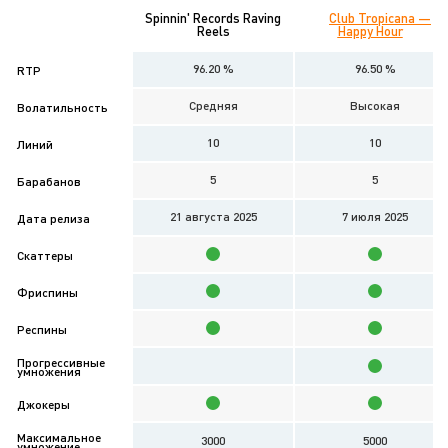
Spinnin' Records Raving
Club Tropicana —
Reels
Happy Hour
96.20 %
96.50 %
RTP
Средняя
Высокая
Волатильность
10
10
Линий
5
5
Барабанов
21 августа 2025
7 июля 2025
Дата релиза
Скаттеры
Фриспины
Респины
Прогрессивные
умножения
Джокеры
Максимальное
3000
5000
умножение