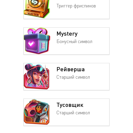
Триггер фриспинов
Mystery
Бонусный символ
Рейверша
Старший символ
Тусовщик
Старший символ