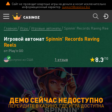
Сайт не проводит азартные игры на деньги и носит исключительно
информационный характер.
support@casinoz.biz
Главная
Игры
Игровые автоматы
Spinnin' Records Raving Reel
Игровой автомат
Spinnin' Records Raving
Reels
от Play’n GO
8.3
/10
1 отзыв
Доступно из США
ДЕМО СЕЙЧАС НЕДОСТУПНО
ПЕРЕЙДИТЕ В КАЗИНО, ГДЕ ИГРА ДОСТУПНА