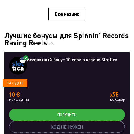
Все казино
Лучшие бонусы для Spinnin' Records
Raving Reels
Бесплатный бонус 10 евро в казино Slottica
БЕЗДЕП
10 €
x75
макс. сумма
вейджер
ПОЛУЧИТЬ
КОД НЕ НУЖЕН