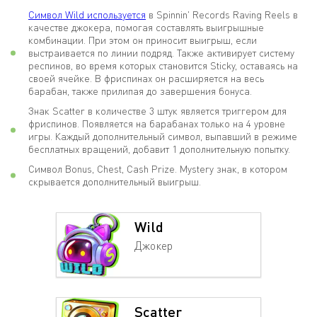
Символ Wild используется
в Spinnin' Records Raving Reels в
качестве джокера, помогая составлять выигрышные
комбинации. При этом он приносит выигрыш, если
выстраивается по линии подряд. Также активирует систему
респинов, во время которых становится Sticky, оставаясь на
своей ячейке. В фриспинах он расширяется на весь
барабан, также прилипая до завершения бонуса.
Знак Scatter в количестве 3 штук является триггером для
фриспинов. Появляется на барабанах только на 4 уровне
игры. Каждый дополнительный символ, выпавший в режиме
бесплатных вращений, добавит 1 дополнительную попытку.
Символ Bonus, Chest, Cash Prize. Mystery знак, в котором
скрывается дополнительный выигрыш.
Wild
Джокер
Scatter