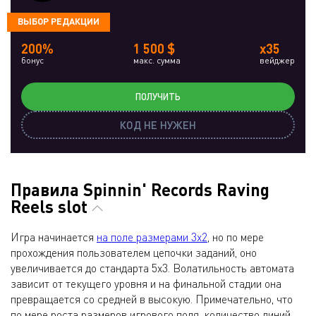
ВЫБОР РЕДАКЦИИ
200%
1 500 $
x35
бонус
макс. сумма
вейджер
ПОЛУЧИТЬ
КОД НЕ НУЖЕН
Правила Spinnin' Records Raving
Reels slot
Игра начинается
на поле размерами 3х2
, но по мере
прохождения пользователем цепочки заданий, оно
увеличивается до стандарта 5х3. Волатильность автомата
зависит от текущего уровня и на финальной стадии она
превращается со средней в высокую. Примечательно, что
по мере роста размеров игрового поля, количество линий