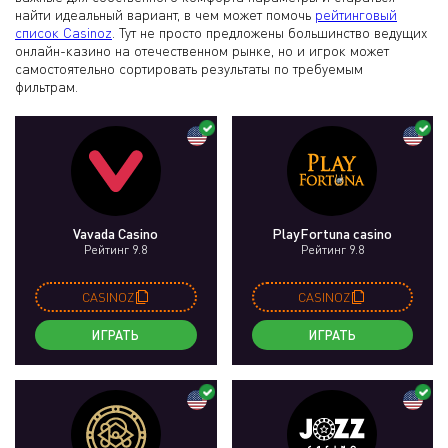
найти идеальный вариант, в чем может помочь
рейтинговый
список Casinoz
. Тут не просто предложены большинство ведущих
онлайн-казино на отечественном рынке, но и игрок может
самостоятельно сортировать результаты по требуемым
фильтрам.
Vavada Casino
PlayFortuna casino
Рейтинг 9.8
Рейтинг 9.8
CASINOZ
CASINOZ
ИГРАТЬ
ИГРАТЬ