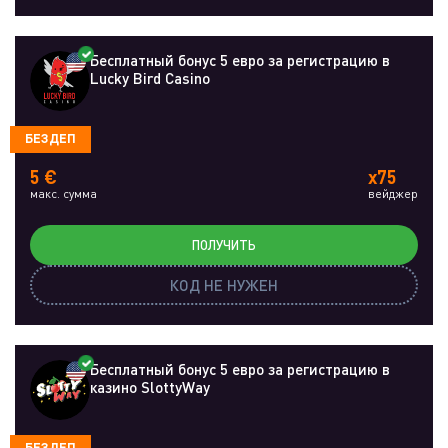
Бесплатный бонус 5 евро за регистрацию в
Lucky Bird Casino
БЕЗДЕП
5 €
x75
макс. сумма
вейджер
ПОЛУЧИТЬ
КОД НЕ НУЖЕН
Бесплатный бонус 5 евро за регистрацию в
казино SlottyWay
БЕЗДЕП