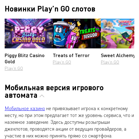
Новинки Play’n GO слотов
Piggy Blitz Casino
Treats of Terror
Sweet Alchemy 
Gold
Play’n GO
Play’n GO
Play’n GO
Мобильная версия игрового
автомата
Мобильное казино
не привязывает игрока к конкретному
месту, но при этом предлагает тот же уровень сервиса, что и
наземное заведение. Здесь доступны розыгрыши
джекпотов, проводятся акции от ведущих провайдеров, а
участие в них можно принять прямо со смартфона.