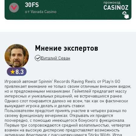
промокод
30FS
CASINOZ
от Vavada Casino
Мнение экспертов
Виталий Севан
8.3
Игровой автомат Spinnin' Records Raving Reels от Play'n GO
привлекает внимание не только своим отличным внешним видом,
но и предложенными механиками. Геймплей предлагает массу
интересных и уникальных решений, не встречавшихся ранее.
Однако слот понравится далеко не всем, так как он фактически
вынуждает игрока делать и делать ставки.
Пользователям предстоит принять участие в четырех разных по
своему функционалу вечеринках. Открывать их придется
поочередно, с помощью имеющегося бонусного функционала.
Первые три сопровождаются средней волатильностью, четвертая
взамен на высокую дисперсию предоставляет возможность
активации фриспинов с расширяющимися Sticky Wilds. Игра