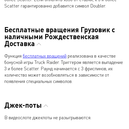
Scatter гарантированно добавится символ Doubler.
Бесплатные вращения Грузовик с
наличными Рождественская
Доставка
Функция
бесплатных вращений
реализована в качестве
бонусной игры Truck Raider. Триггером является выпадение
3 и более Scatter. Раунд начинается с 3 фриспинов, их
количество может возобновляться в зависимости от
появления специальных символов.
Джек-поты
В видеослоте джекпоты не разыгрываются.