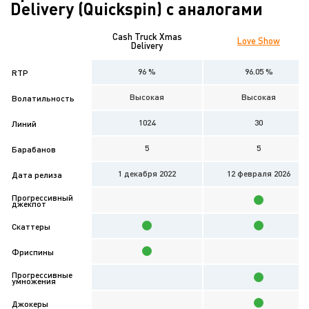
Delivery (Quickspin) с аналогами
Cash Truck Xmas
Love Show
Delivery
96 %
96.05 %
RTP
Высокая
Высокая
Волатильность
1024
30
Линий
5
5
Барабанов
1 декабря 2022
12 февраля 2026
Дата релиза
Прогрессивный
джекпот
Скаттеры
Фриспины
Прогрессивные
умножения
Джокеры