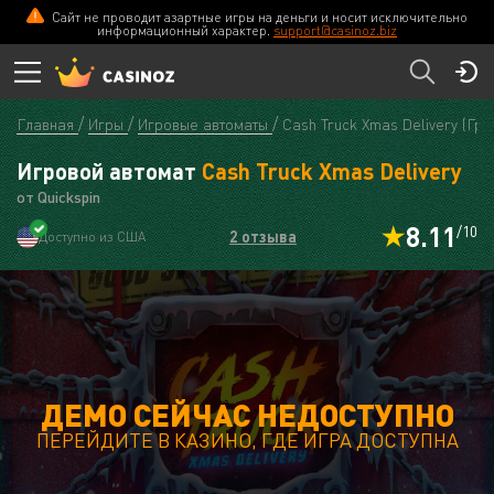
Сайт не проводит азартные игры на деньги и носит исключительно
информационный характер.
support@casinoz.biz
Главная
Игры
Игровые автоматы
Cash Truck Xmas Delivery (Гр
Игровой автомат
Cash Truck Xmas Delivery
от Quickspin
8.11
/10
2 отзыва
Доступно из США
ДЕМО СЕЙЧАС НЕДОСТУПНО
ПЕРЕЙДИТЕ В КАЗИНО, ГДЕ ИГРА ДОСТУПНА