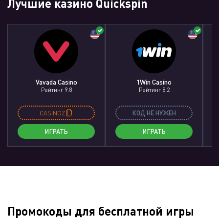
Лучшие казино Quickspin
Vavada Casino
1Win Casino
Рейтинг 9.8
Рейтинг 8.2
CASINOZ
КОД НЕ НУЖЕН
ИГРАТЬ
ИГРАТЬ
Промокоды для бесплатной игры