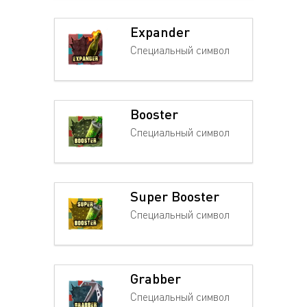
Expander
Специальный символ
Booster
Специальный символ
Super Booster
Специальный символ
Grabber
Специальный символ