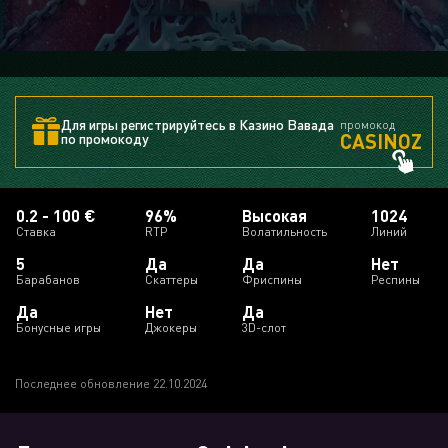
Для игры регистрируйтесь в Казино Вавада
промокод
CASINOZ
по промокоду
0.2 - 100 €
96%
Высокая
1024
Ставка
RTP
Волатильность
Линий
5
Да
Да
Нет
Барабанов
Скаттеры
Фриспины
Респины
Да
Нет
Да
Бонусные игры
Джокеры
3D-слот
Последнее обновление 22.10.2024