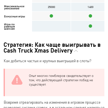
Максимальное
25000
1400
умножение
Бонусные игры
Игра по
равным
шансам
Стратегия: Как чаще выигрывать в
Cash Truck Xmas Delivery
Как добиться частых и крупных выигрышей в слоты?
Опыт многих гемблеров свидетельствует о
том, что действующей стратегии побед не
существует.
Вовремя отреагировать на изменения в игровом процессе
позволяет система ставок, а в остальном следует надеяться