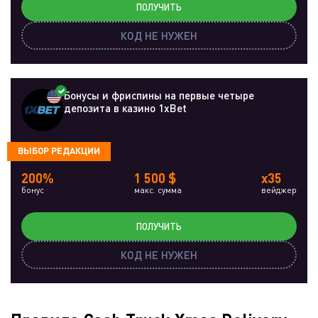
ПОЛУЧИТЬ
КОД НЕ НУЖЕН
Бонусы и фриспины на первые четыре
депозита в казино 1xBet
ВЫБОР РЕДАКЦИИ
200%
1 500 $
x35
бонус
макс. сумма
вейджер
ПОЛУЧИТЬ
КОД НЕ НУЖЕН