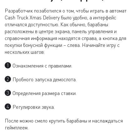
Разработчик позаботился о том, чтобы играть в автомат
Cash Truck Xmas Delivery было удобно, а интерфейс
отличался доступностью. Как обычно, барабаны
расположены в центре экрана, панель управления и
справочная информация находятся справа, а кнопка для
покупки бонусной функции – слева. Начинайте игру с
нескольких шагов:
Ознакомления с правилами.
Пробного запуска демослота.
Определения размера ставки.
Регулировки звука.
После можно смело крутить барабаны и наслаждаться
геймплеем.