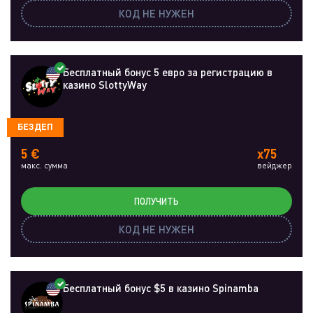
КОД НЕ НУЖЕН
Бесплатный бонус 5 евро за регистрацию в
казино SlottyWay
БЕЗДЕП
5 €
x75
макс. сумма
вейджер
ПОЛУЧИТЬ
КОД НЕ НУЖЕН
Бесплатный бонус $5 в казино Spinamba