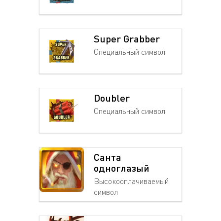
Super Grabber
Специальный символ
Doubler
Специальный символ
Санта
одноглазый
Высокооплачиваемый
символ