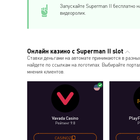
Запускайте Superman II бесплатно н
видеоролик.
Онлайн казино с Superman II slot
Ставки деньгами на автомате принимаются в разных
найдете по ссылкам на логотипах. Выбирайте порт
мнения клиентов.
Vavada Casino
PlayF
Рейтинг 9.8
Р
CASINOZ
C