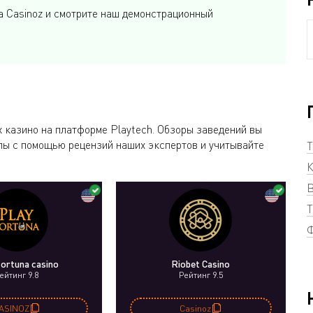
а Casinoz и смотрите наш демонстрационный
 казино на платформе Playtech. Обзоры заведений вы
алы с помощью рецензий наших экспертов и учитывайте
Т
К
В
Т
Ф
ortuna casino
Riobet Casino
ейтинг 9.8
Рейтинг 9.5
ASINOZ
Casinoz