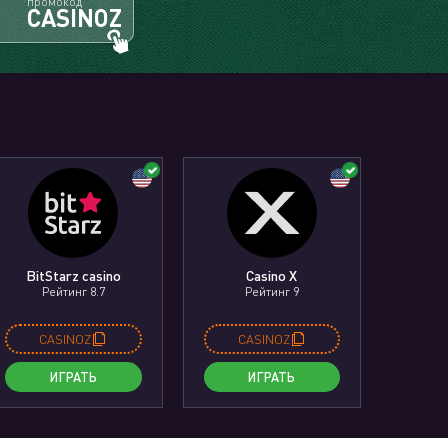
промокод
CASINOZ
BitStarz casino
Casino X
Рейтинг 8.7
Рейтинг 9
CASINOZ
CASINOZ
ИГРАТЬ
ИГРАТЬ