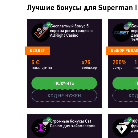
Лучшие бонусы для Superman I
Бесплатный бонус 5
Бон
евро за регистрацию в
пер
AllRight Casino
деп
1xB
БЕЗДЕП
ВЫБОР РЕДА
5 €
x75
200%
1
макс. сумма
вейджер
бонус
м
ПОЛУЧИТЬ
П
КОД НЕ НУЖЕН
КОД
Огромные бонусы Cat
100
Casino для хайроллеров
фри
деп