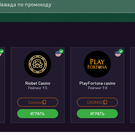
Вавада по промокоду
Riobet Casino
PlayFortuna casino
Рейтинг 9.5
Рейтинг 9.8
Casinoz
CASINOZ
ИГРАТЬ
ИГРАТЬ