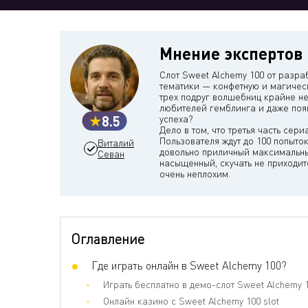
Мнение экспертов
Слот Sweet Alchemy 100 от разра
тематики — конфетную и магичес
трех подруг волшебниц крайне н
любителей гемблинга и даже появ
8.5
успеха?
Дело в том, что третья часть сер
Пользователя ждут до 100 попыто
Виталий
довольно приличный максимальный
Севан
насыщенный, скучать не приходитс
очень неплохим.
Оглавление
Где играть онлайн в Sweet Alchemy 100?
Играть бесплатно в демо-слот Sweet Alchemy 
Онлайн казино с Sweet Alchemy 100 slot