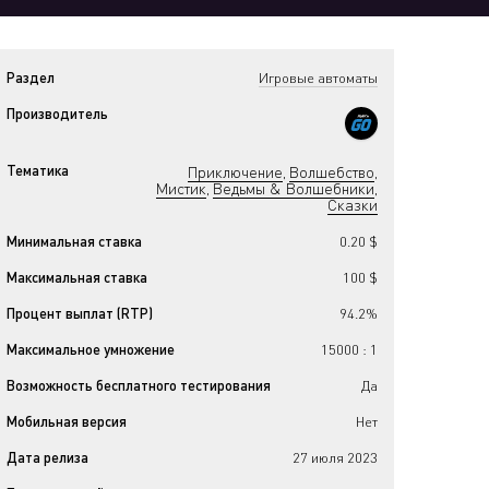
Раздел
Игровые автоматы
Производитель
Тематика
Приключение
Волшебство
,
,
Мистик
Ведьмы & Волшебники
,
,
Сказки
Минимальная ставка
0.20 $
Максимальная ставка
100 $
Процент выплат (RTP)
94.2%
Максимальное умножение
15000 : 1
Возможность бесплатного тестирования
Да
Мобильная версия
Нет
Дата релиза
27 июля 2023