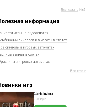
Все казино
(469)
Полезная информация
онкости игры на видеослотах
омбинации символов и выплаты в слотах
се символы в игровых автоматах
аблицы выплат в слотах
риспины в игровых автоматах
Все статьи
Новинки игр
Gloria Invicta
Quickspin