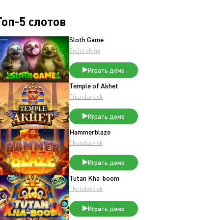
Топ-5 слотов
Sloth Game
Endorphina
Играть демо
Temple of Akhet
Thunderkick
Играть демо
Hammerblaze
Thunderkick
Играть демо
Tutan Kha-boom
Thunderkick
Играть демо