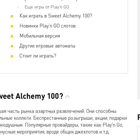
Еще игры от Play’n GO
Как играть в Sweet Alchemy 100?
Новинки Play’n GO слотов
Мобильная версия
Другие игровые автоматы
Стоит ли играть?
weet Alchemy 100?
ая часть рынка азартных развлечений. Они способны
льные коллеги. Беспрестанные розыгрыши, акции, подарки
нодушным. Популярные провайдеры, такие как Play'n Go,
усные мероприятия, вроде общих джекпотов и т.д.