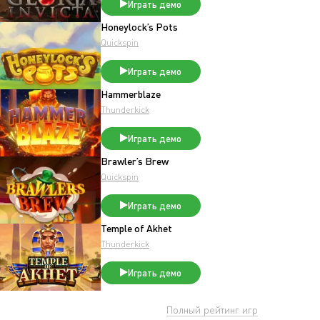
Играть демо
Honeylock’s Pots
Quickspin
Играть демо
Hammerblaze
Thunderkick
Играть демо
Brawler’s Brew
Quickspin
Играть демо
Temple of Akhet
Thunderkick
Играть демо
Полный рейтинг игр