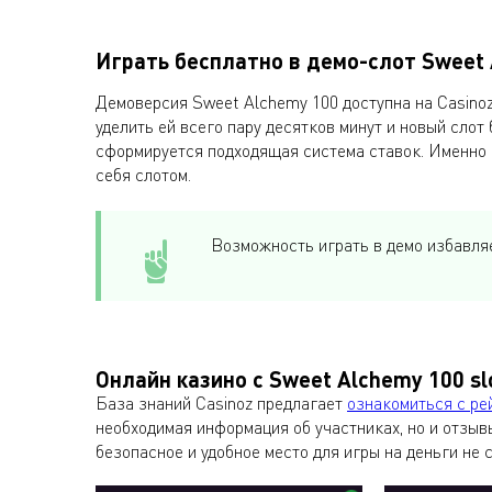
Играть бесплатно в демо-слот Sweet
Демоверсия Sweet Alchemy 100 доступна на Casinoz
уделить ей всего пару десятков минут и новый слот 
сформируется подходящая система ставок. Именно 
себя слотом.
Возможность играть в демо избавляе
Онлайн казино с Sweet Alchemy 100 sl
База знаний Casinoz предлагает
ознакомиться с ре
необходимая информация об участниках, но и отзыв
безопасное и удобное место для игры на деньги не с