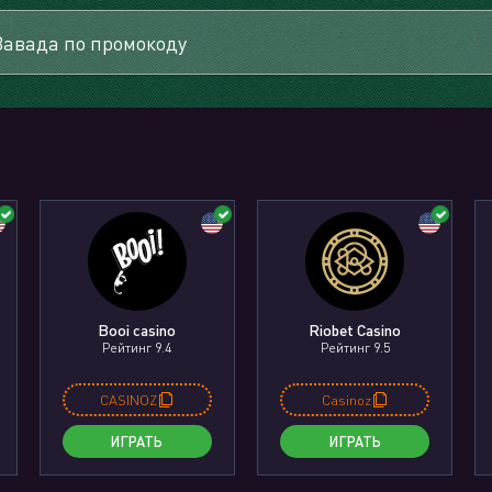
Вавада по промокоду
Booi casino
Riobet Casino
Рейтинг 9.4
Рейтинг 9.5
CASINOZ
Casinoz
ИГРАТЬ
ИГРАТЬ