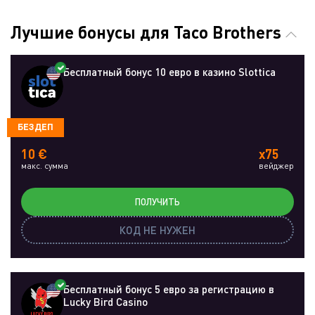
Лучшие бонусы для Taco Brothers
Бесплатный бонус 10 евро в казино Slottica
БЕЗДЕП
10 €
x75
макс. сумма
вейджер
ПОЛУЧИТЬ
КОД НЕ НУЖЕН
Бесплатный бонус 5 евро за регистрацию в
Lucky Bird Casino