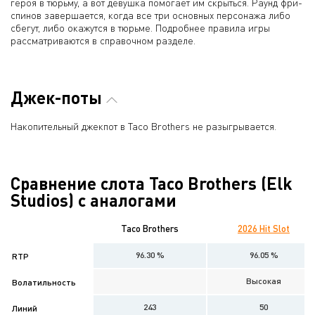
героя в тюрьму, а вот девушка помогает им скрыться. Раунд фри-
спинов завершается, когда все три основных персонажа либо
сбегут, либо окажутся в тюрьме. Подробнее правила игры
рассматриваются в справочном разделе.
Джек-поты
Накопительный джекпот в Taco Brothers не разыгрывается.
Сравнение слота Taco Brothers (Elk
Studios) с аналогами
Taco Brothers
2026 Hit Slot
96.30 %
96.05 %
RTP
Высокая
Волатильность
243
50
Линий