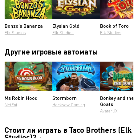
Bonzo's Bananza
Elysian Gold
Book of Toro
Elk Studios
Elk Studios
Elk Studios
Другие игровые автоматы
Ms Robin Hood
Stormborn
Donkey and the
Goats
NetEnt
Hacksaw Gaming
AvatarUX
Стоит ли играть в Taco Brothers (Elk
Studios)?