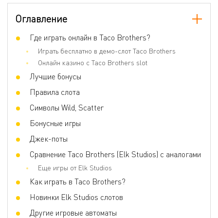
Бонусные игры
Yes
Оглавление
Где играть онлайн в Taco Brothers?
Играть бесплатно в демо-слот Taco Brothers
Онлайн казино с Taco Brothers slot
Лучшие бонусы
Правила слота
Символы Wild, Scatter
Бонусные игры
Джек-поты
Сравнение Taco Brothers (Elk Studios) с аналогами
Еще игры от Elk Studios
Как играть в Taco Brothers?
Новинки Elk Studios слотов
Другие игровые автоматы