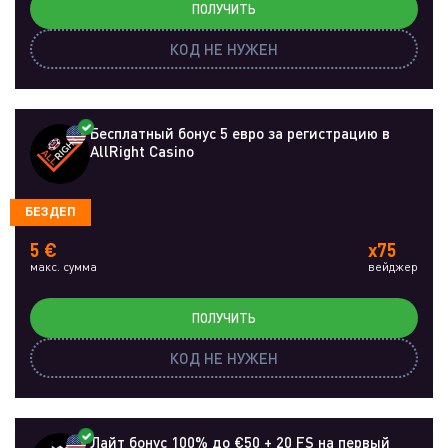
ПОЛУЧИТЬ
КОД НЕ НУЖЕН
Бесплатный бонус 5 евро за регистрацию в
AllRight Casino
БЕЗДЕП
5 €
x75
макс. сумма
вейджер
ПОЛУЧИТЬ
КОД НЕ НУЖЕН
Лайт бонус 100% до €50 + 20 FS на первый