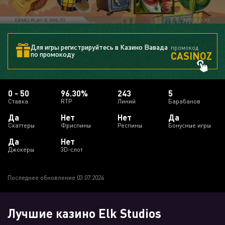
Для игры регистрируйтесь в Казино Вавада
промокод
CASINOZ
по промокоду
0 - 50
96.30%
243
5
Ставка
RTP
Линий
Барабанов
Да
Нет
Нет
Да
Cкаттеры
Фриспины
Респины
Бонусные игры
Да
Нет
Джокеры
3D-слот
Последнее обновление 03.07.2024
Лучшие казино Elk Studios