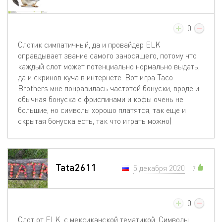
0
Слотик симпатичный, да и провайдер ELK
оправдывает звание самого заносящего, потому что
каждый слот может потенциально нормально выдать,
да и скринов куча в интернете. Вот игра Taco
Brothers мне понравилась частотой бонуски, вроде и
обычная бонуска с фриспинами и кофы очень не
большие, но символы хорошо платятся, так еще и
скрытая бонуска есть, так что играть можно)
Tata2611
5 декабря 2020
7
0
Слот от ELK, с мексиканской тематикой. Символы