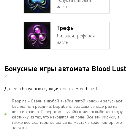
масть
Трефы
Лиловая трефовая
масть
Бонусные игры автомата Blood Lust
Далее о бонусных функциях слота Blood Lust:
Respins – Свечи в любой ячейке пятой колонки запускают
бесплатный респины. Барабаны вращаются ещё раз на
деньги казино. Генератор случайных чисел выбирает одну
картинку из тех, что находятся на поле. Все эти иконки, а
также все скаттеры остаются на местах в ходе повторного
запуска.