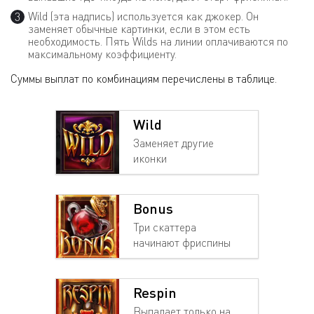
Wild (эта надпись) используется как джокер. Он
заменяет обычные картинки, если в этом есть
необходимость. Пять Wilds на линии оплачиваются по
максимальному коэффициенту.
Суммы выплат по комбинациям перечислены в таблице.
Wild
Заменяет другие
иконки
Bonus
Три скаттера
начинают фриспины
Respin
Выпадает только на