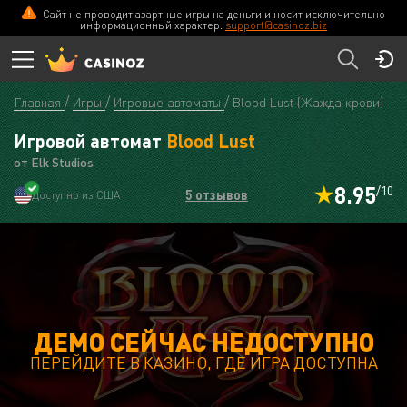
Сайт не проводит азартные игры на деньги и носит исключительно
информационный характер.
support@casinoz.biz
Главная
Игры
Игровые автоматы
Blood Lust (Жажда крови)
Игровой автомат
Blood Lust
от Elk Studios
8.95
/10
5 отзывов
Доступно из США
ДЕМО СЕЙЧАС НЕДОСТУПНО
ПЕРЕЙДИТЕ В КАЗИНО, ГДЕ ИГРА ДОСТУПНА