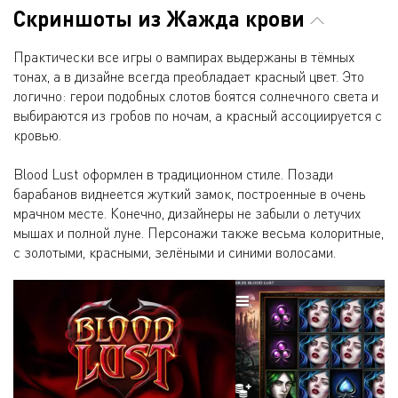
Скриншоты из Жажда крови
Практически все игры о вампирах выдержаны в тёмных
тонах, а в дизайне всегда преобладает красный цвет. Это
логично: герои подобных слотов боятся солнечного света и
выбираются из гробов по ночам, а красный ассоциируется с
кровью.
Blood Lust оформлен в традиционном стиле. Позади
барабанов виднеется жуткий замок, построенные в очень
мрачном месте. Конечно, дизайнеры не забыли о летучих
мышах и полной луне. Персонажи также весьма колоритные,
с золотыми, красными, зелёными и синими волосами.