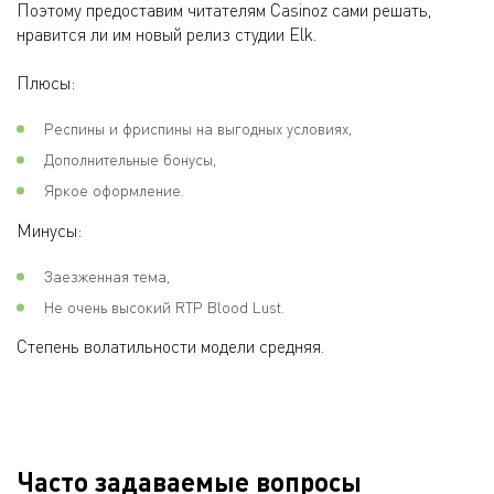
Поэтому предоставим читателям Casinoz сами решать,
нравится ли им новый релиз студии Elk.
Плюсы:
Респины и фриспины на выгодных условиях,
Дополнительные бонусы,
Яркое оформление.
Минусы:
Заезженная тема,
Не очень высокий RTP Blood Lust.
Степень волатильности модели средняя.
Часто задаваемые вопросы