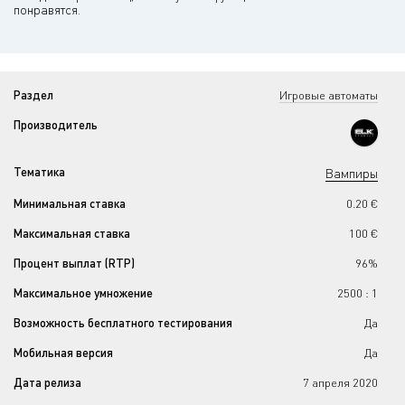
понравятся.
Раздел
Игровые автоматы
Производитель
Тематика
Вампиры
Минимальная ставка
0.20 €
Максимальная ставка
100 €
Процент выплат (RTP)
96%
Максимальное умножение
2500 : 1
Возможность бесплатного тестирования
Да
Мобильная версия
Да
Дата релиза
7 апреля 2020