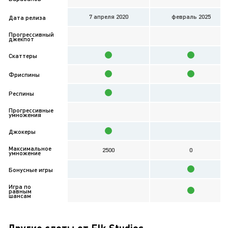
7 апреля 2020
февраль 2025
Дата релиза
Прогрессивный
джекпот
Скаттеры
Фриспины
Респины
Прогрессивные
умножения
Джокеры
Максимальное
2500
0
умножение
Бонусные игры
Игра по
равным
шансам
Другие слоты от Elk Studios