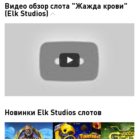
Видео обзор слота "Жажда крови"
(Elk Studios)
Новинки Elk Studios слотов