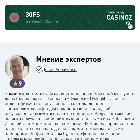
промокод
30FS
CASINOZ
от Vavada Casino
Мнение экспертов
Денис Анипченко
9
Вампирская тематика была востребована в массовой культуре и
до выхода на экраны киносаги «Сумерки» (Twilight), а после
релиза фильма её популярность взлетела до небес.
Производители софта для онлайн-казино с завидной
регулярностью выпускают слоты о вампирах. Радует, что многие
новинки получаются действительно интересными и самобытными.
Игровой автомат Blood Lust компании Elk Studios перенесёт вас
на несколько веков назад и познакомит с харизматичными
вампирами. Не факт, что вам будет комфортно в компании
голодных кровопийц, но бонусные функции вам точно