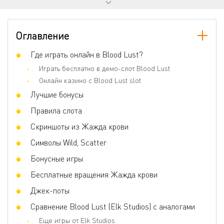
Прогрессивный джекпот
Нет
Количество барабанов
5
Оглавление
Количество линий
99
Джокеры
Где играть онлайн в Blood Lust?
Да
Играть бесплатно в демо-слот Blood Lust
Скаттер
Да
Онлайн казино с Blood Lust slot
Игра по равным шансам
Нет
Лучшие бонусы
Респины
Да
Правила слота
Фриспины
Да
Скриншоты из Жажда крови
Символы Wild, Scatter
Бонусные игры
Бесплатные вращения Жажда крови
Джек-поты
Сравнение Blood Lust (Elk Studios) с аналогами
Еще игры от Elk Studios