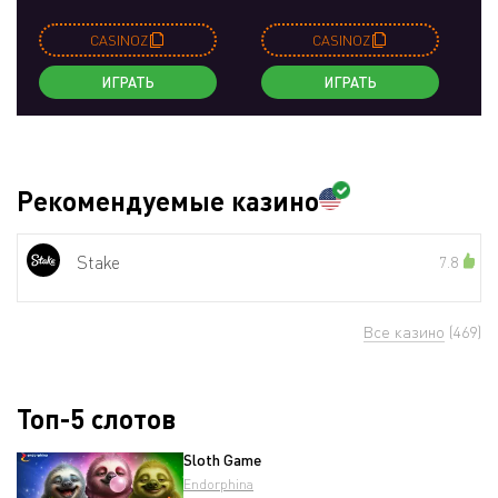
CASINOZ
CASINOZ
ИГРАТЬ
ИГРАТЬ
Рекомендуемые казино
Stake
7.8
Все казино
(469)
Топ-5 слотов
Sloth Game
Endorphina