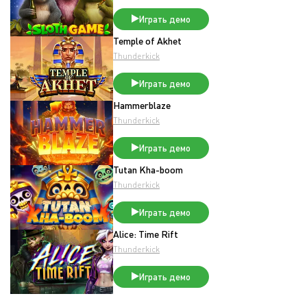
Играть демо
Temple of Akhet
Thunderkick
Играть демо
Hammerblaze
Thunderkick
Играть демо
Tutan Kha-boom
Thunderkick
Играть демо
Alice: Time Rift
Thunderkick
Играть демо