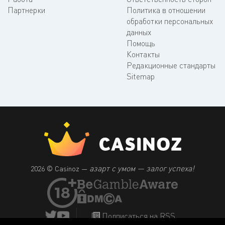
Партнерки
Политика в отношении
обработки персональных
данных
Помощь
Контакты
Редакционные стандарты
Sitemap
азарт с умом — залог успеха!
2026 © Casinoz —
Подписаться на RSS