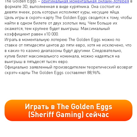
The Golden Eggs –
оригинальная моментальная онлайн-лотерея
в
формате 3D, выполненная в виде курятника. Она состоит из
девяти ячеек, роль которых исполняют куры, несущие яйца.
Цель игры в скрэтч-карту The Golden Eggs сводится к тому, чтобы
найти в одном билете от двух золотых яиц. Чем больше их
окажется, тем крупнее будет выигрыш. Максимальный
коэффициент равен х10 000.
Играть в моментальную лотерею The Golden Eggs можно по
ставке от пятидесяти центов до пяти евро, хотя не исключено, что
в каких-то казино диапазоны будут другими. Следовательно,
купив билет максимального номинала, можно надеяться на
выигрыш в пятьдесят тысяч евро.
Официально заявленный производителем теоретический возврат
скрэтч-карты The Golden Eggs составляет 88,96%.
Играть в The Golden Eggs
(Sheriff Gaming) сейчас