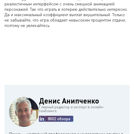
реалистичным интерфейсом с очень смешной анимацией
персонажей. Так что играть в лотерею действительно интересно.
Да и максимальный коэффициент выплат внушительный. Только
не забывайте, что игра обладает невысоким процентом отдачи,
поэтому не увлекайтесь.
Денис Анипченко
Главный редактор и эксперт в онлайн-
гемблинге
8002 обзора
Денис — настоящий профессионал с многолетним опытом в