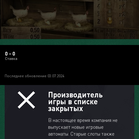
0 - 0
Ставка
Последнее обновление 03.07.2024
Производитель
игры в списке
закрытых
В настоящее время компания не
выпускает новые игровые
автоматы. Старые слоты также