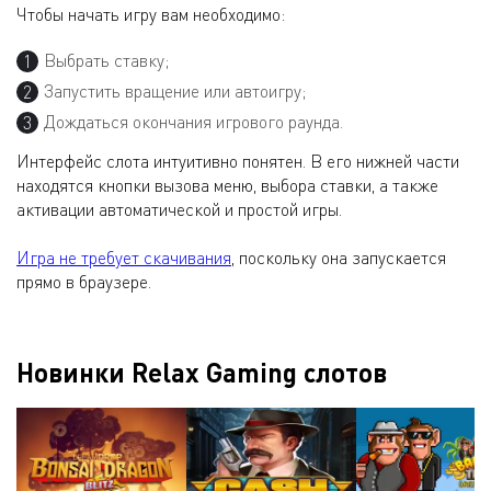
Чтобы начать игру вам необходимо:
Выбрать ставку;
Запустить вращение или автоигру;
Дождаться окончания игрового раунда.
Интерфейс слота интуитивно понятен. В его нижней части
находятся кнопки вызова меню, выбора ставки, а также
активации автоматической и простой игры.
Игра не требует скачивания
, поскольку она запускается
прямо в браузере.
Новинки Relax Gaming слотов