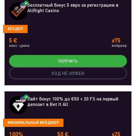
Бесплатный бонус 5 евро за регистрацию в
AllRight Casino
БЕЗДЕП
5 €
x75
макс. сумма
вейджер
ПОЛУЧИТЬ
КОД НЕ НУЖЕН
Лайт бонус 100% до €50 + 20 FS на первый
депозит в Bet It All
МИНИМАЛЬНЫЙ ВЕЙДЖЕР
100%
50 €
x25