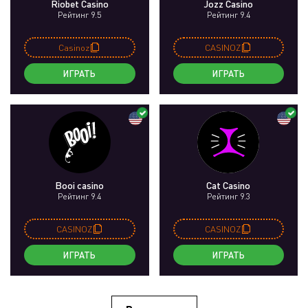
Riobet Casino
Jozz Casino
Рейтинг 9.5
Рейтинг 9.4
Casinoz
CASINOZ
ИГРАТЬ
ИГРАТЬ
Booi casino
Cat Casino
Рейтинг 9.4
Рейтинг 9.3
CASINOZ
CASINOZ
ИГРАТЬ
ИГРАТЬ