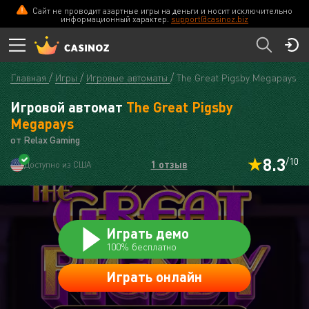
Сайт не проводит азартные игры на деньги и носит исключительно
CASINOZ
ПЕРЕЙТИ
информационный характер.
support@casinoz.biz
Главная
Игры
Игровые автоматы
The Great Pigsby Megapays (
Игровой автомат
The Great Pigsby
Megapays
от Relax Gaming
8.3
/10
1 отзыв
Доступно из США
Играть демо
100% бесплатно
Играть онлайн