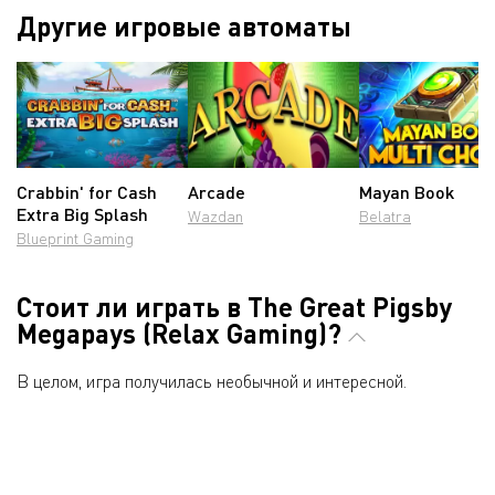
Другие игровые автоматы
Crabbin' for Cash
Arcade
Mayan Book
Extra Big Splash
Wazdan
Belatra
Blueprint Gaming
Стоит ли играть в The Great Pigsby
Megapays (Relax Gaming)?
В целом, игра получилась необычной и интересной.