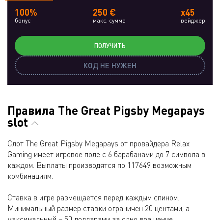
100%
250 €
x45
бонус
макс. сумма
вейджер
ПОЛУЧИТЬ
КОД НЕ НУЖЕН
Правила The Great Pigsby Megapays
slot
Слот The Great Pigsby Megapays от провайдера Relax
Gaming имеет игровое поле с 6 барабанами до 7 символа в
каждом. Выплаты производятся по 117649 возможным
комбинациям.
Ставка в игре размещается перед каждым спином.
Минимальный размер ставки ограничен 20 центами, а
максимальный – 50 долларами за одно вращение.