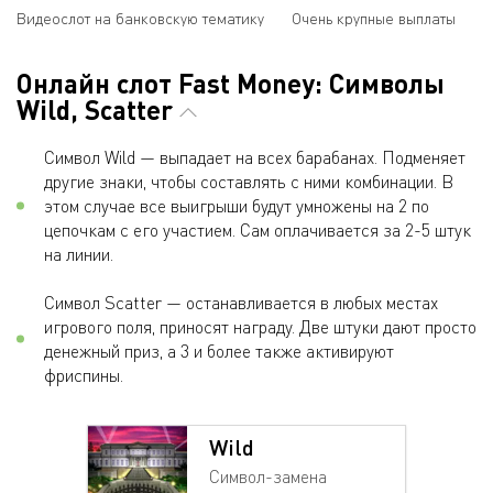
Видеослот на банковскую тематику
Очень крупные выплаты
Онлайн слот Fast Money: Символы
Wild, Scatter
Символ Wild — выпадает на всех барабанах. Подменяет
другие знаки, чтобы составлять с ними комбинации. В
этом случае все выигрыши будут умножены на 2 по
цепочкам с его участием. Сам оплачивается за 2-5 штук
на линии.
Символ Scatter — останавливается в любых местах
игрового поля, приносят награду. Две штуки дают просто
денежный приз, а 3 и более также активируют
фриспины.
Wild
Символ-замена