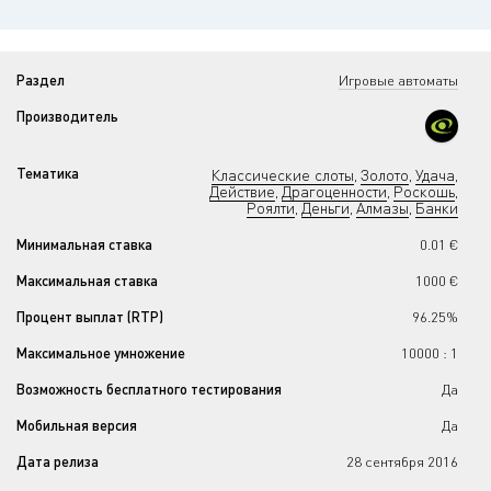
Раздел
Игровые автоматы
Производитель
Тематика
Классические слоты
Золото
Удача
,
,
,
Действие
Драгоценности
Роскошь
,
,
,
Роялти
Деньги
Алмазы
Банки
,
,
,
Минимальная ставка
0.01 €
Максимальная ставка
1000 €
Процент выплат (RTP)
96.25%
Максимальное умножение
10000 : 1
Возможность бесплатного тестирования
Да
Мобильная версия
Да
Дата релиза
28 сентября 2016