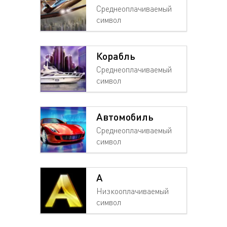
Среднеоплачиваемый
символ
Корабль
Среднеоплачиваемый
символ
Автомобиль
Среднеоплачиваемый
символ
A
Низкооплачиваемый
символ