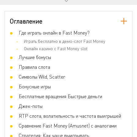
Прогрессивный джекпот
Да
Количество барабанов
5
Оглавление
Количество линий
10
Джокеры
Где играть онлайн в Fast Money?
Нет
Играть бесплатно в демо-слот Fast Money
Скаттер
Да
Онлайн казино с Fast Money slot
Игра по равным шансам
Да
Лучшие бонусы
Бонусные игры
Free Spins, Bonus Game, Jackpots,
Правила слота
Gamble
Символы Wild, Scatter
Волатильность
Высокая
Бонусные игры
3D слот
Да
Бесплатные вращения Быстрые деньги
Респины
Да
Джек-поты
Фриспины
Да
RTP слота, волатильность и частота выигрышей
Прогрессивные умножения
Да
Сравнение Fast Money (Amusnet) с аналогами
Ставка на линию
0.01 - 1000
Стратегия: Как чаще выигрывать