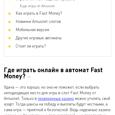
Еще игры от Amusnet
Как играть в Fast Money?
Новинки Amusnet слотов
Мобильная версия
Другие игровые автоматы
Стоит ли играть?
Где играть онлайн в автомат Fast
Money?
Удача — это хорошо, но она не поможет, если выбрать
неподходящее место для игры в слот Fast Money от
Amusnet. Только в
проверенных казино
можно утолять свой
азарт. Тогда шансы на победу и выплаты будут честными, а
сама игра — приятной и безопасной. Ведь надежные казино