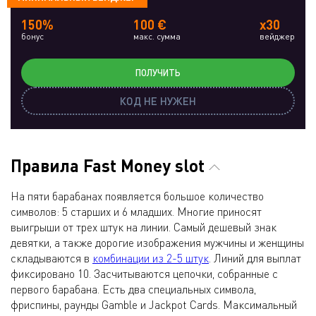
150%
100 €
x30
бонус
макс. сумма
вейджер
ПОЛУЧИТЬ
КОД НЕ НУЖЕН
Правила Fast Money slot
На пяти барабанах появляется большое количество
символов: 5 старших и 6 младших. Многие приносят
выигрыши от трех штук на линии. Самый дешевый знак
девятки, а также дорогие изображения мужчины и женщины
складываются в
комбинации из 2-5 штук
. Линий для выплат
фиксировано 10. Засчитываются цепочки, собранные с
первого барабана. Есть два специальных символа,
фриспины, раунды Gamble и Jackpot Cards. Максимальный