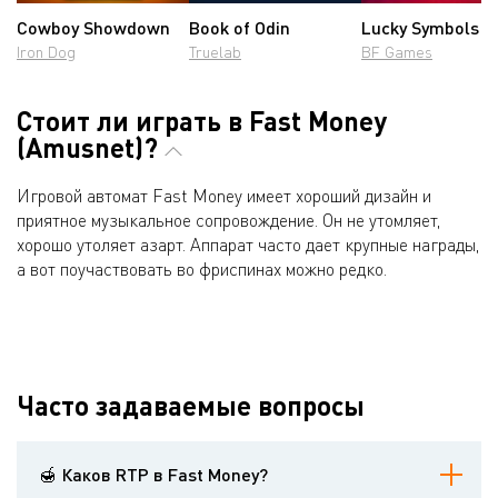
Cowboy Showdown
Book of Odin
Lucky Symbols D
Iron Dog
Truelab
BF Games
Стоит ли играть в Fast Money
(Amusnet)?
Игровой автомат Fast Money имеет хороший дизайн и
приятное музыкальное сопровождение. Он не утомляет,
хорошо утоляет азарт. Аппарат часто дает крупные награды,
а вот поучаствовать во фриспинах можно редко.
Часто задаваемые вопросы
🍯 Каков RTP в Fast Money?