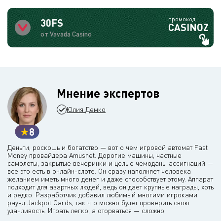
промокод
30FS
CASINOZ
от Vavada Casino
Мнение экспертов
Юлия Демко
8
Деньги, роскошь и богатство — вот о чем игровой автомат Fast
Money провайдера Amusnet. Дорогие машины, частные
самолеты, закрытые вечеринки и целые чемоданы ассигнаций —
все это есть в онлайн-слоте. Он сразу наполняет человека
желанием иметь много денег и даже способствует этому. Аппарат
подходит для азартных людей, ведь он дает крупные награды, хоть
и редко. Разработчик добавил любимый многими игроками
раунд Jackpot Cards, так что можно будет проверить свою
удачливость. Играть легко, а оторваться — сложно.