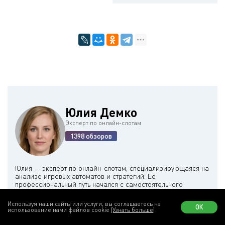
Юлия Демко
Эксперт по онлайн-слотам
1398 обзоров
Юлия — эксперт по онлайн-слотам, специализирующаяся на
анализе игровых автоматов и стратегий. Её
профессиональный путь начался с самостоятельного
изучения механики слотов и создания фриланс-обзоров, а
сегодня она является ключевым автором Casinoz , где
Используя наши сайты или услуги, вы соглашаетесь на
ОК
публикует детальные разборы онлайн-слотов. Её работы
использование нами файлов cookie
(Узнать больше)
фокусируются на управлении рисками, особенностях