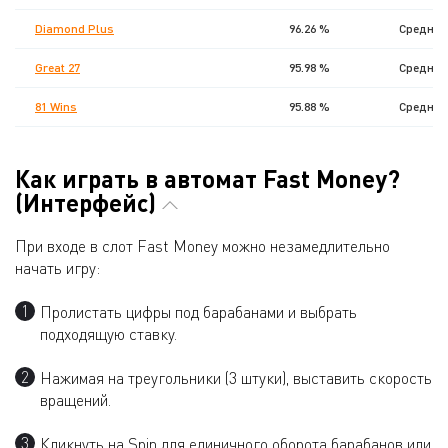
Diamond Plus
96.26 %
Средняя
Great 27
95.98 %
Средняя
81 Wins
95.88 %
Средняя
Как играть в автомат Fast Money?
(Интерфейс)
При входе в слот Fast Money можно незамедлительно
начать игру:
Пролистать цифры под барабанами и выбрать
подходящую ставку.
Нажимая на треугольники (3 штуки), выставить скорость
вращений.
Кликнуть на Spin для единичного оборота барабанов или