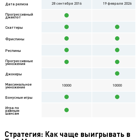
28 сентября 2016
19 февраля 2026
Дата релиза
Прогрессивный
джекпот
Скаттеры
Фриспины
Респины
Прогрессивные
умножения
Джокеры
Максимальное
10000
10000
умножение
Бонусные игры
Игра по
равным
шансам
Стратегия: Как чаще выигрывать в