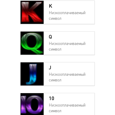
K
Низкооплачиваемый
символ
Q
Низкооплачиваемый
символ
J
Низкооплачиваемый
символ
10
Низкооплачиваемый
символ