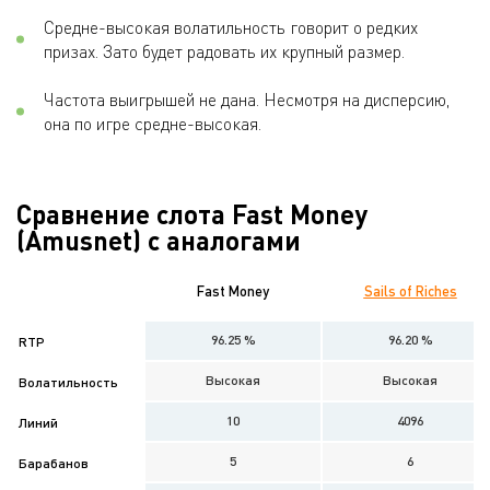
Средне-высокая волатильность говорит о редких
призах. Зато будет радовать их крупный размер.
Частота выигрышей не дана. Несмотря на дисперсию,
она по игре средне-высокая.
Сравнение слота Fast Money
(Amusnet) с аналогами
Fast Money
Sails of Riches
96.25 %
96.20 %
RTP
Высокая
Высокая
Волатильность
10
4096
Линий
5
6
Барабанов