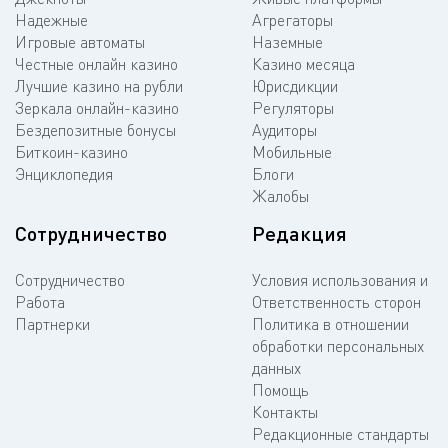
Надежные
Агрегаторы
Игровые автоматы
Наземные
Честные онлайн казино
Казино месяца
Лучшие казино на рубли
Юрисдикции
Зеркала онлайн-казино
Регуляторы
Бездепозитные бонусы
Аудиторы
Биткоин-казино
Мобильные
Энциклопедия
Блоги
Жалобы
Сотрудничество
Редакция
Сотрудничество
Условия использования и
Работа
Ответственность сторон
Партнерки
Политика в отношении
обработки персональных
данных
Помощь
Контакты
Редакционные стандарты