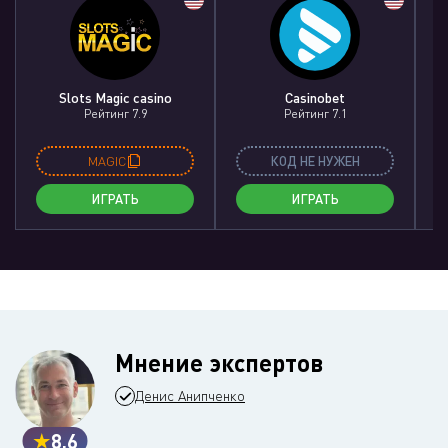
Slots Magic casino
Casinobet
Рейтинг 7.9
Рейтинг 7.1
MAGIC
КОД НЕ НУЖЕН
ИГРАТЬ
ИГРАТЬ
Мнение экспертов
Денис Анипченко
8.6