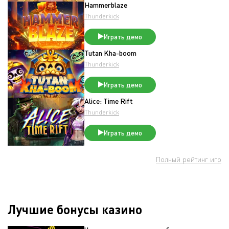
Hammerblaze
Thunderkick
Играть демо
Tutan Kha-boom
Thunderkick
Играть демо
Alice: Time Rift
Thunderkick
Играть демо
Полный рейтинг игр
Лучшие бонусы казино