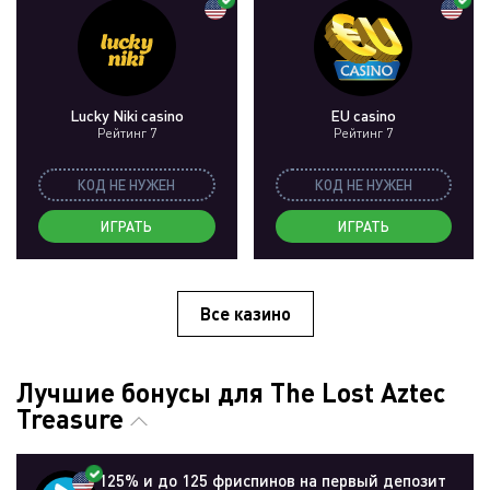
Lucky Niki casino
EU casino
Рейтинг 7
Рейтинг 7
КОД НЕ НУЖЕН
КОД НЕ НУЖЕН
ИГРАТЬ
ИГРАТЬ
Все казино
Лучшие бонусы для The Lost Aztec
Treasure
125% и до 125 фриспинов на первый депозит