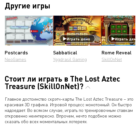
Другие игры
Играть демо
Играть демо
Postcards
Sabbatical
Rome Reveal
NeoGames
Yggdrasil Gaming
SkillOnNet
Стоит ли играть в The Lost Aztec
Treasure (SkillOnNet)?
Главное достоинство скрэтч-карты The Lost Aztec Treasure – это
красивая 3D графика. Игровой процесс монотонный. Он быстро
надоедает. Во всяком случае, играть по тренировочным ставкам
откровенно неинтересно. Впрочем, нечто подобное можно
сказать обо всех моментальных лотереях.