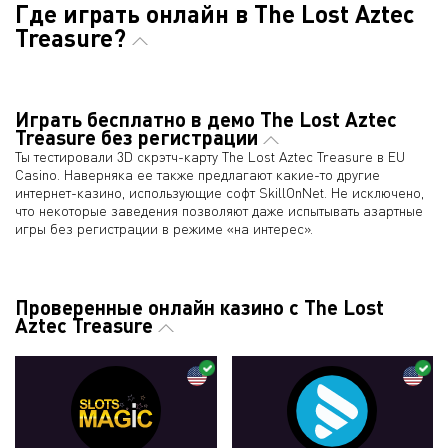
Где играть онлайн в The Lost Aztec
Treasure?
Играть бесплатно в демо The Lost Aztec
Treasure без регистрации
Ты тестировали 3D скрэтч-карту The Lost Aztec Treasure в EU
Casino. Наверняка ее также предлагают какие-то другие
интернет-казино, использующие софт SkillOnNet. Не исключено,
что некоторые заведения позволяют даже испытывать азартные
игры без регистрации в режиме «на интерес».
Проверенные онлайн казино с The Lost
Aztec Treasure