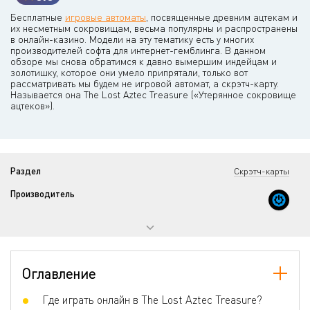
Бесплатные
игровые автоматы
, посвященные древним ацтекам и
их несметным сокровищам, весьма популярны и распространены
в онлайн-казино. Модели на эту тематику есть у многих
производителей софта для интернет-гемблинга. В данном
обзоре мы снова обратимся к давно вымершим индейцам и
золотишку, которое они умело припрятали, только вот
рассматривать мы будем не игровой автомат, а скрэтч-карту.
Называется она The Lost Aztec Treasure («Утерянное сокровище
ацтеков»).
Раздел
Скрэтч-карты
Производитель
Оглавление
Где играть онлайн в The Lost Aztec Treasure?