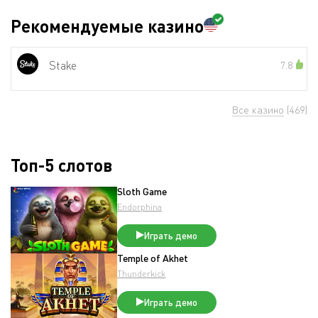
Рекомендуемые казино
Stake
7.8
Все казино
(469)
Топ-5 слотов
Sloth Game
Endorphina
Играть демо
Temple of Akhet
Thunderkick
Играть демо