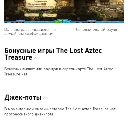
Выплаты рассчитываются по
Дополнительный раунд
случайным коэффициентам
Бонусные игры The Lost Aztec
Treasure
Бонусных выплат или раундов в скрэтч-карте The Lost Aztec
Treasure нет.
Джек-поты
В моментальной онлайн-лотерее The Lost Aztec Treasure нет
прогрессивного джек-пота.