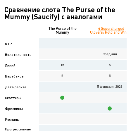
Сравнение слота The Purse of the
Mummy (Saucify) с аналогами
The Purse of the
4 Supercharged
Mummy
Clovers: Hold and Win
RTP
Средняя
Волатильность
15
5
Линий
5
5
Барабанов
5 февраля 2026
Дата релиза
Скаттеры
Фриспины
Респины
Прогрессивные