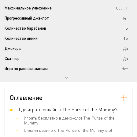
Максимальное умножение
1000 : 1
Прогрессивный джекпот
Нет
Количество барабанов
5
Количество линий
15
Джокеры
Да
Скаттер
Да
Игра по равным шансам
Нет
Бонусные игры
Yes
Ставка на линию
0.01 - 2.50
Оглавление
Где играть онлайн в The Purse of the Mummy?
Играть бесплатно в демо-слот The Purse of the
Mummy
Онлайн казино с The Purse of the Mummy slot