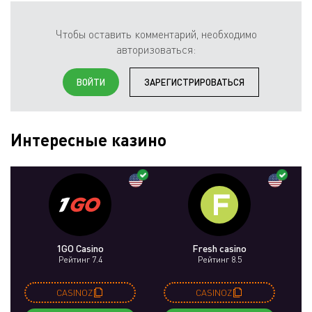
Чтобы оставить комментарий, необходимо
авторизоваться:
ВОЙТИ
ЗАРЕГИСТРИРОВАТЬСЯ
Интересные казино
1GO Casino
Fresh casino
Рейтинг 7.4
Рейтинг 8.5
CASINOZ
CASINOZ