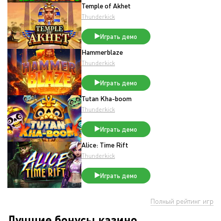
Temple of Akhet
Thunderkick
Играть демо
Hammerblaze
Thunderkick
Играть демо
Tutan Kha-boom
Thunderkick
Играть демо
Alice: Time Rift
Thunderkick
Играть демо
Полный рейтинг игр
Лучшие бонусы казино