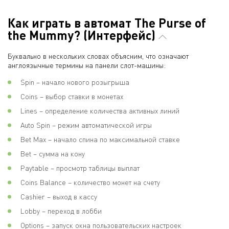
Как играть в автомат The Purse of
the Mummy? (Интерфейс)
Буквально в нескольких словах объясним, что означают
англоязычные термины на панели слот-машины:
Spin – начало нового розыгрыша
Coins – выбор ставки в монетах
Lines – определение количества активных линий
Auto Spin – режим автоматической игры
Bet Max – начало спина по максимальной ставке
Bet – сумма на кону
Paytable – просмотр таблицы выплат
Coins Balance – количество монет на счету
Cashier – выход в кассу
Lobby – переход в лобби
Options – запуск окна пользовательских настроек