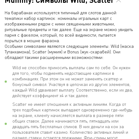
На барабанах используется типичный для слотов данной
тематики набор картинок: номиналы игральных карт с
изображенными рядом с ними священными животными,
ритуальные предметы и так далее. Еще на экране можно увидеть
парня с факелом, который, по всей видимости, пытается
порыться в мошне фараона.
Особыми символами являются следующие элементы: Wild (маска
Тутанхамона), Scatter (мумия) и Bonus (жук-скарабей). Они
обладают такими расширенными возможностями:
Wild не способен приносить выплаты сам по себе. Он нужен
для того, чтобы подменять недостающие картинки в
комбинациях. При этом он не может заменять скаттер и
бонусный символ. Участвуя в цепочках из других элементов,
каждый Wild удваивает выплату. Соответственно, если их два,
действует коэффициент х4 и так далее.
Scatter не имеет отношения к активным линиям. Когда от
трех подобных картинок выпадают одновременно где-нибудь
на экране, клиенту начисляется выплата в размере пяти
общих ставок. Далее начинаются пять, пятнадцать или
двадцать пять бесплатных спинов. В них деньги на кон за
пользователя ставит казино. Количество активных линий и
размер ставки остаются прежними. Фри-спины могут