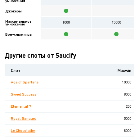
умножения
Джокеры
Максимальное
1000
15000
умножение
Бонусные игры
Другие слоты от Saucify
Слот
Maxwin
Age of Spartans
10000
Sweet Success
8000
Elemental 7
250
Royal Banquet
5000
Le Chocolatier
8000