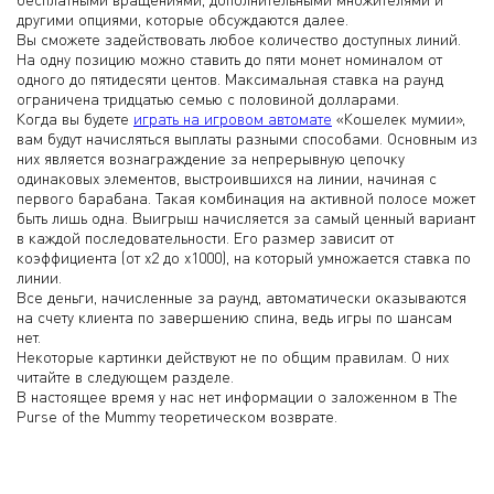
другими опциями, которые обсуждаются далее.
Вы сможете задействовать любое количество доступных линий.
На одну позицию можно ставить до пяти монет номиналом от
одного до пятидесяти центов. Максимальная ставка на раунд
ограничена тридцатью семью с половиной долларами.
Когда вы будете
играть на игровом автомате
«Кошелек мумии»,
вам будут начисляться выплаты разными способами. Основным из
них является вознаграждение за непрерывную цепочку
одинаковых элементов, выстроившихся на линии, начиная с
первого барабана. Такая комбинация на активной полосе может
быть лишь одна. Выигрыш начисляется за самый ценный вариант
в каждой последовательности. Его размер зависит от
коэффициента (от х2 до х1000), на который умножается ставка по
линии.
Все деньги, начисленные за раунд, автоматически оказываются
на счету клиента по завершению спина, ведь игры по шансам
нет.
Некоторые картинки действуют не по общим правилам. О них
читайте в следующем разделе.
В настоящее время у нас нет информации о заложенном в The
Purse of the Mummy теоретическом возврате.