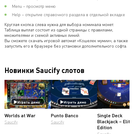
Menu – просмотр меню
Help – открытие справочного раздела в отдельной вкладке
Круглая кнопка слева нужна для выбора номинала монет.
Таблица выплат состоит из одной страницы с правилами,
множителями и схемой активных линий.
Вы сможете скачать игровой автомат «Кошелек мумии», а также
запустить его в браузере без установки дополнительного софта.
Новинки Saucify слотов
Играть демо
Играть демо
Worlds at War
Punto Banco
Single Deck
Blackjack – Elite
Saucify
Saucify
Edition
Saucify