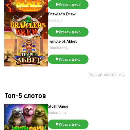
Играть демо
Brawler’s Brew
Quickspin
Играть демо
Temple of Akhet
Thunderkick
Играть демо
Полный рейтинг игр
Топ-5 слотов
Sloth Game
Endorphina
Играть демо