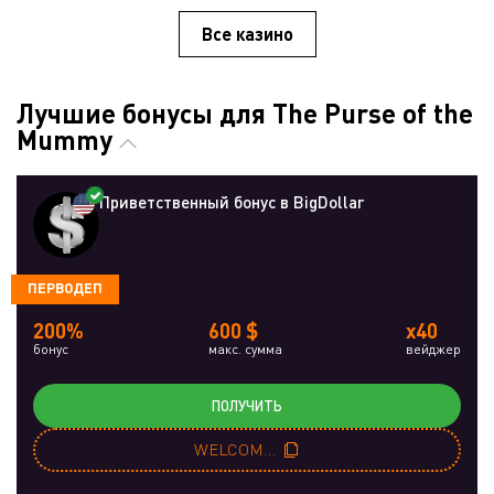
Все казино
Лучшие бонусы для The Purse of the
Mummy
Приветственный бонус в BigDollar
ПЕРВОДЕП
200%
600 $
x40
бонус
макс. сумма
вейджер
ПОЛУЧИТЬ
WELCOME200