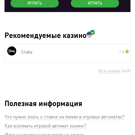
ИГРАТЬ
ИГРАТЬ
Рекомендуемые казино
Stake
7.8
Все казино
(469)
Полезная информация
Что нужно знать о ставке на линию в игровых автоматах?
Как взломать игровой автомат казино?
Игра на увеличение выплаты в слотах