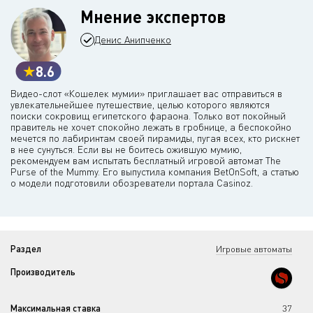
Мнение экспертов
Денис Анипченко
8.6
Видео-слот «Кошелек мумии» приглашает вас отправиться в
увлекательнейшее путешествие, целью которого являются
поиски сокровищ египетского фараона. Только вот покойный
правитель не хочет спокойно лежать в гробнице, а беспокойно
мечется по лабиринтам своей пирамиды, пугая всех, кто рискнет
в нее сунуться. Если вы не боитесь ожившую мумию,
рекомендуем вам испытать бесплатный игровой автомат The
Purse of the Mummy. Его выпустила компания BetOnSoft, а статью
о модели подготовили обозреватели портала Casinoz.
Раздел
Игровые автоматы
Производитель
Максимальная ставка
37