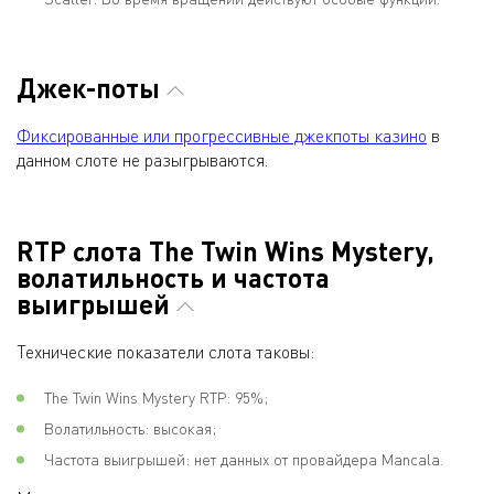
Джек-поты
Фиксированные или прогрессивные джекпоты казино
в
данном слоте не разыгрываются.
RTP слота The Twin Wins Mystery,
волатильность и частота
выигрышей
Технические показатели слота таковы:
The Twin Wins Mystery RTP: 95%;
Волатильность: высокая;
Частота выигрышей: нет данных от провайдера Mancala.