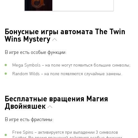
Бонусные игры автомата The Twin
Wins Mystery
В игре есть особые функции:
Mega Symbols – на поле могут появиться большие символы;
Random Wilds – на поле появляются случайные замены.
Бесплатные вращения Магия
Двойняшек
В игре есть фриспины:
Free Spins – активируется при выпадении 3 символов
Scatter. Во время вращений действуют особые функции.