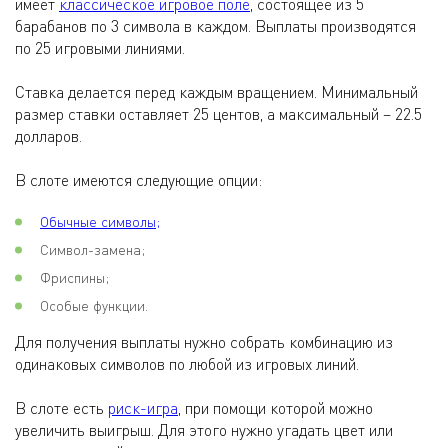
имеет
классическое игровое поле
, состоящее из 5
барабанов по 3 символа в каждом. Выплаты производятся
по 25 игровыми линиями.
Ставка делается перед каждым вращением. Минимальный
размер ставки оставляет 25 центов, а максимальный – 22.5
долларов.
В слоте имеются следующие опции:
Обычные символы;
Символ-замена;
Фриспины;
Особые функции.
Для получения выплаты нужно собрать комбинацию из
одинаковых символов по любой из игровых линий.
В слоте есть
риск-игра
, при помощи которой можно
увеличить выигрыш. Для этого нужно угадать цвет или