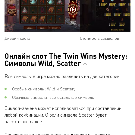
Дизайн слота
Стоимость символов
Онлайн слот The Twin Wins Mystery:
Символы Wild, Scatter
Все символы в игре можно разделить на две категории.
Особые символы: Wild и Scatter;
Обычные символы: все остальные символы.
Символ-замена может использоваться при составлении
любой комбинации. О роли символа Scatter будет
рассказано далее.
Ознакомиться со стоимостью символов вы можете