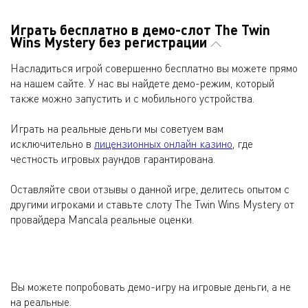
Играть бесплатно в демо-слот The Twin
Wins Mystery без регистрации
Насладиться игрой совершенно бесплатно вы можете прямо
на нашем сайте. У нас вы найдете демо-режим, который
также можно запустить и с мобильного устройства.
Играть на реальные деньги мы советуем вам
исключительно в
лицензионных онлайн казино
, где
честность игровых раундов гарантирована.
Оставляйте свои отзывы о данной игре, делитесь опытом с
другими игроками и ставьте слоту The Twin Wins Mystery от
провайдера Mancala реальные оценки.
Вы можете попробовать демо-игру на игровые деньги, а не
на реальные.