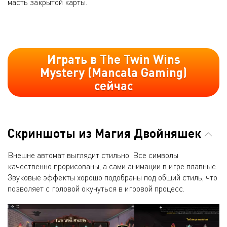
масть закрытой карты.
Играть в The Twin Wins
Mystery (Mancala Gaming)
сейчас
Скриншоты из Магия Двойняшек
Внешне автомат выглядит стильно. Все символы
качественно прорисованы, а сами анимации в игре плавные.
Звуковые эффекты хорошо подобраны под общий стиль, что
позволяет с головой окунуться в игровой процесс.