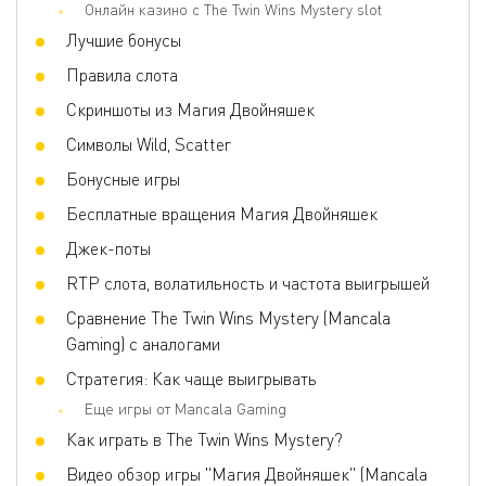
Онлайн казино с The Twin Wins Mystery slot
Игра по равным шансам
Нет
Лучшие бонусы
Бонусные игры
Free Spins, Random Wilds, Mega Symbols
Правила слота
Волатильность
Высокая
Скриншоты из Магия Двойняшек
3D слот
Нет
Символы Wild, Scatter
Респины
Нет
Бонусные игры
Фриспины
Да
Бесплатные вращения Магия Двойняшек
Прогрессивные умножения
Нет
Джек-поты
RTP слота, волатильность и частота выигрышей
Сравнение The Twin Wins Mystery (Mancala
Gaming) с аналогами
Стратегия: Как чаще выигрывать
Еще игры от Mancala Gaming
Как играть в The Twin Wins Mystery?
Видео обзор игры "Магия Двойняшек" (Mancala