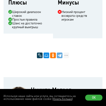
Плюсы
Минусы
Широкий диапазон
Низкий процент
ставок
возврата средств
Простые правила
игрокам
Шанс на достаточно
крупный выигрыш
Никита Матаев
Эксперт по онлайн-слотам (анализ
Используя наши сайты или услуги, вы соглашаетесь на
ОК
механики, RTP, управление рисками)
использование нами файлов cookie
(Узнать больше)
1502 обзора