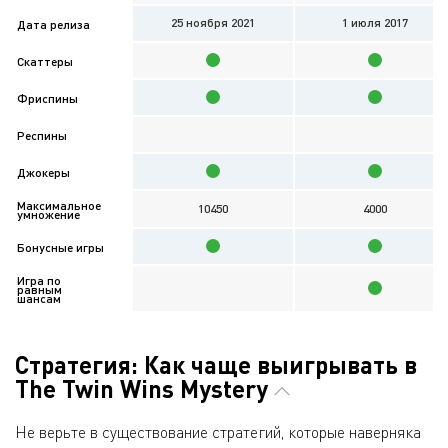
25 ноября 2021
1 июля 2017
Дата релиза
Cкаттеры
Фриспины
Респины
Джокеры
Максимальное
10450
4000
умножение
Бонусные игры
Игра по
равным
шансам
Стратегия: Как чаще выигрывать в
The Twin Wins Mystery
Не верьте в существование стратегий, которые наверняка