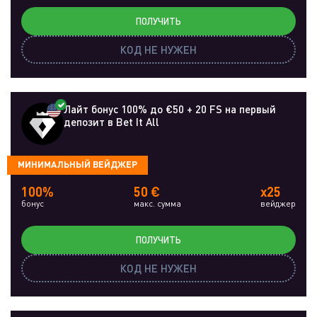
ПОЛУЧИТЬ
КОД НЕ НУЖЕН
Лайт бонус 100% до €50 + 20 FS на первый
депозит в Bet It All
МИНИМАЛЬНЫЙ ВЕЙДЖЕР
100%
50 €
x25
бонус
макс. сумма
вейджер
ПОЛУЧИТЬ
КОД НЕ НУЖЕН