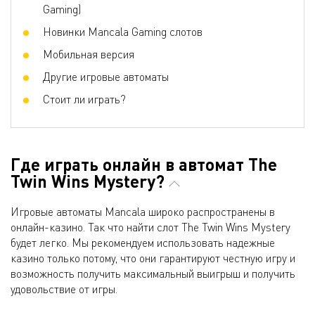
Gaming)
Новинки Mancala Gaming слотов
Мобильная версия
Другие игровые автоматы
Стоит ли играть?
Где играть онлайн в автомат The
Twin Wins Mystery?
Игровые автоматы Mancala широко распространены в
онлайн-казино. Так что найти слот The Twin Wins Mystery
будет легко. Мы рекомендуем использовать надежные
казино только потому, что они гарантируют честную игру и
возможность получить максимальный выигрыш и получить
удовольствие от игры.