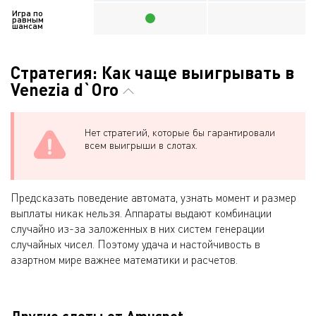
Игра по
равным
шансам
Стратегия: Как чаще выигрывать в
Venezia d`Oro
Нет стратегий, которые бы гарантировали
всем выигрыши в слотах.
Предсказать поведение автомата, узнать момент и размер
выплаты никак нельзя. Аппараты выдают комбинации
случайно из-за заложенных в них систем генерации
случайных чисел. Поэтому удача и настойчивость в
азартном мире важнее математики и расчетов.
Другие слоты от Amusnet