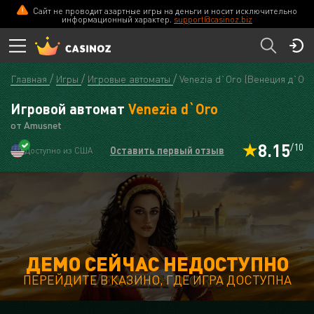
Сайт не проводит азартные игры на деньги и носит исключительно
информационный характер.
support@casinoz.biz
Главная
Игры
Игровые автоматы
Venezia d`Oro (Венеция д`Оро
Игровой автомат
Venezia d`Oro
от Amusnet
8.15
/10
Оставить первый отзыв
Доступно из США
ДЕМО СЕЙЧАС НЕДОСТУПНО
ПЕРЕЙДИТЕ В КАЗИНО, ГДЕ ИГРА ДОСТУПНА