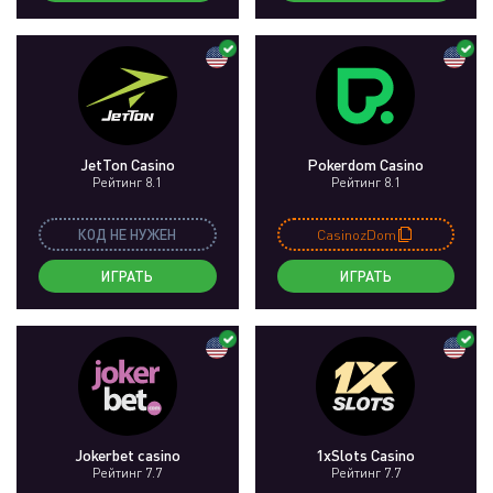
JetTon Casino
Pokerdom Casino
Рейтинг 8.1
Рейтинг 8.1
КОД НЕ НУЖЕН
CasinozDom
ИГРАТЬ
ИГРАТЬ
Jokerbet casino
1xSlots Casino
Рейтинг 7.7
Рейтинг 7.7