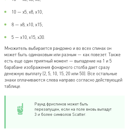
10 — х5, х8, х10;
8 — х8, х10, х15;
5 — х10, х15, х30.
Множитель выбирается рандомно и во всех спинах он
может быть одинаковым или разным — как повезет. Также
есть еще один приятный момент — выпадение на 1 и 5
барабане изображения фонарного столба дает сразу
денежную выплату (2, 5, 10, 15, 20 или 50). Все остальные
знаки оплачиваются слева направо согласно действующей
таблице.
Раунд фриспинов может быть
перезапущен, если на поле вновь выпадут
3 и более символов Scatter.