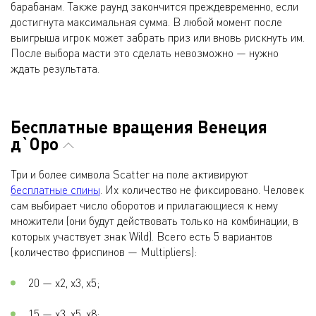
барабанам. Также раунд закончится преждевременно, если
достигнута максимальная сумма. В любой момент после
выигрыша игрок может забрать приз или вновь рискнуть им.
После выбора масти это сделать невозможно — нужно
ждать результата.
Бесплатные вращения Венеция
д`Оро
Три и более символа Scatter на поле активируют
бесплатные спины
. Их количество не фиксировано. Человек
сам выбирает число оборотов и прилагающиеся к нему
множители (они будут действовать только на комбинации, в
которых участвует знак Wild). Всего есть 5 вариантов
(количество фриспинов — Multipliers):
20 — х2, х3, х5;
15 — х3, х5, х8;