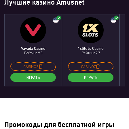
Лучшие казино Amusnet
Vavada Casino
1xSlots Casino
Рейтинг 9.8
Рейтинг 7.7
CASINOZ
CASINOZ
ИГРАТЬ
ИГРАТЬ
Промокоды для бесплатной игры