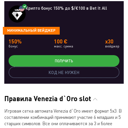
Крипто бонус 150% до $/€100 в Bet It All
МИНИМАЛЬНЫЙ ВЕЙДЖЕР
150%
100 €
x30
бонус
макс. сумма
вейджер
ПОЛУЧИТЬ
КОД НЕ НУЖЕН
Правила Venezia d`Oro slot
Игровая сетка автомата Venezia d`Oro имеет формат 5х3. В
составлении комбинаций принимают участие 6 младших и 5
старших символов. Все они оплачиваются за 3 и более