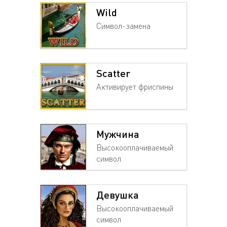
Wild
Символ-замена
Scatter
Активирует фриспины
Мужчина
Высокооплачиваемый
символ
Девушка
Высокооплачиваемый
символ