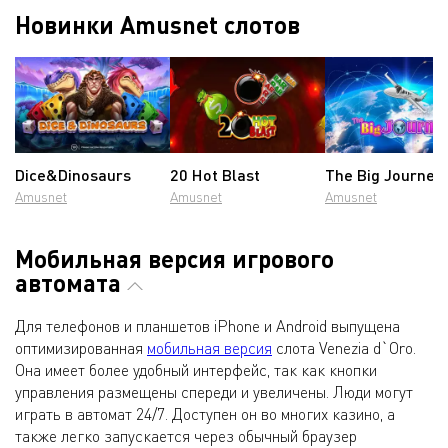
Новинки Amusnet слотов
Dice&Dinosaurs
20 Hot Blast
The Big Journey
Amusnet
Amusnet
Amusnet
Мобильная версия игрового
автомата
Для телефонов и планшетов iPhone и Android выпущена
оптимизированная
мобильная версия
слота Venezia d`Oro.
Она имеет более удобный интерфейс, так как кнопки
управления размещены спереди и увеличены. Люди могут
играть в автомат 24/7. Доступен он во многих казино, а
также легко запускается через обычный браузер