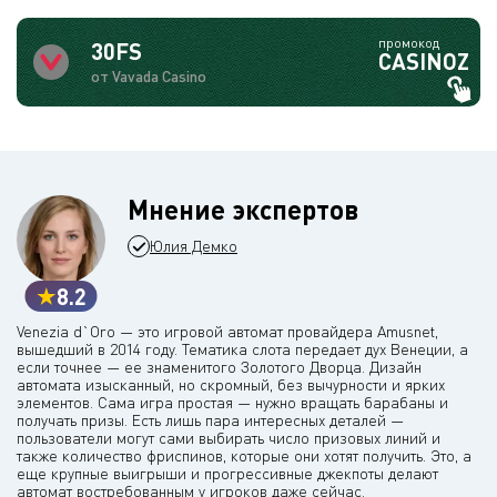
промокод
30FS
CASINOZ
от Vavada Casino
Мнение экспертов
Юлия Демко
8.2
Venezia d`Oro — это игровой автомат провайдера Amusnet,
вышедший в 2014 году. Тематика слота передает дух Венеции, а
если точнее — ее знаменитого Золотого Дворца. Дизайн
автомата изысканный, но скромный, без вычурности и ярких
элементов. Сама игра простая — нужно вращать барабаны и
получать призы. Есть лишь пара интересных деталей —
пользователи могут сами выбирать число призовых линий и
также количество фриспинов, которые они хотят получить. Это, а
еще крупные выигрыши и прогрессивные джекпоты делают
автомат востребованным у игроков даже сейчас.