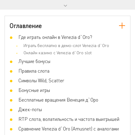
Прогрессивный джекпот
Да
Количество барабанов
5
Оглавление
Количество линий
243
Джокеры
Где играть онлайн в Venezia d`Oro?
Нет
Играть бесплатно в демо-слот Venezia d`Oro
Скаттер
Да
Онлайн казино с Venezia d`Oro slot
Игра по равным шансам
Да
Лучшие бонусы
Бонусные игры
Free Spins, Bonus Spins, Bonus Game,
Правила слота
Respin, Jackpots, Gamble
Символы Wild, Scatter
Волатильность
Средняя
Бонусные игры
3D слот
Да
Бесплатные вращения Венеция д`Оро
Респины
Да
Джек-поты
Фриспины
Да
RTP слота, волатильность и частота выигрышей
Прогрессивные умножения
Да
Сравнение Venezia d`Oro (Amusnet) с аналогами
Ставка на линию
0.01 - 1000