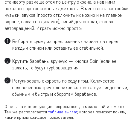
стандарту размещаются по центру экрана, а над ними
показаны прогрессивные джекпоты. В меню есть настройки
музыки, звуков (просто отключить их можно и на главном
экране, нажав на динамик), линий для выплат, ставок,
автовращений. Играть можно просто:
Выбирать сумму из предложенных вариантов перед
каждым спином или оставить ее стабильной.
Крутить барабаны вручную — кнопка Spin (если ее
зажать, то будут турбовращения).
Регулировать скорость по ходу игры. Количество
подсвеченных треугольников соответствует медленным,
обычным и быстрым оборотам барабанов.
Ответы на интересующие вопросы всегда можно найти в меню.
Там же располагается
таблица выплат
, которая поможет понять,
какие призы ожидают пользователя.