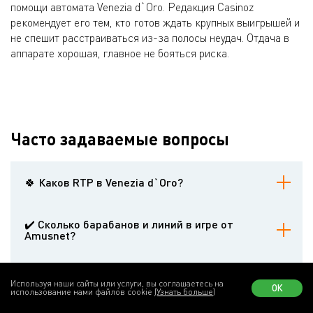
помощи автомата Venezia d`Oro. Редакция Casinoz
рекомендует его тем, кто готов ждать крупных выигрышей и
не спешит расстраиваться из-за полосы неудач. Отдача в
аппарате хорошая, главное не бояться риска.
Часто задаваемые вопросы
🍀 Каков RTP в Venezia d`Oro?
Уровень возврата игроку составляет 96.25%.
✔️ Сколько барабанов и линий в игре от
Amusnet?
В онлайн-слоте предлагается 5 барабанов в 3 ряда и 243 не
фиксированных линий выплат.
✅ Какой максимальный размер ставки в
Используя наши сайты или услуги, вы соглашаетесь на
Venezia d`Oro?
ОК
использование нами файлов cookie
(Узнать больше)