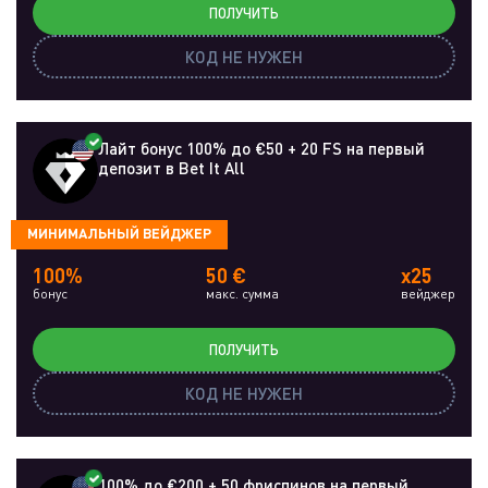
ПОЛУЧИТЬ
КОД НЕ НУЖЕН
Лайт бонус 100% до €50 + 20 FS на первый
депозит в Bet It All
МИНИМАЛЬНЫЙ ВЕЙДЖЕР
100%
50 €
x25
бонус
макс. сумма
вейджер
ПОЛУЧИТЬ
КОД НЕ НУЖЕН
100% до €200 + 50 фриспинов на первый