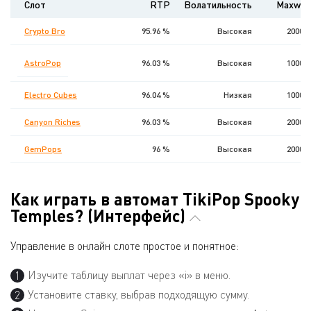
Слот
RTP
Волатильность
Maxwin
Crypto Bro
95.96 %
Высокая
20000
AstroPop
96.03 %
Высокая
10000
Electro Cubes
96.04 %
Низкая
10000
Canyon Riches
96.03 %
Высокая
20000
GemPops
96 %
Высокая
20000
Как играть в автомат TikiPop Spooky
Temples? (Интерфейс)
Управление в онлайн слоте простое и понятное:
Изучите таблицу выплат через «i» в меню.
Установите ставку, выбрав подходящую сумму.