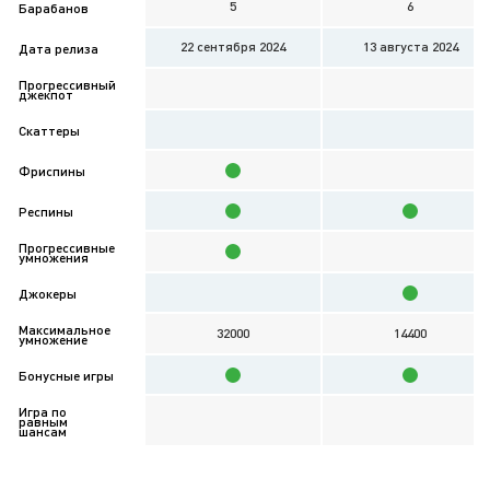
5
6
Барабанов
22 сентября 2024
13 августа 2024
Дата релиза
Прогрессивный
джекпот
Cкаттеры
Фриспины
Респины
Прогрессивные
умножения
Джокеры
Максимальное
32000
14400
умножение
Бонусные игры
Игра по
равным
шансам