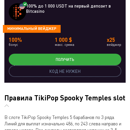
100% до 1 000 USDT на первый депозит в
Bitcasino
МИНИМАЛЬНЫЙ ВЕЙДЖЕР
100%
1 000 $
x25
бонус
макс. сумма
вейджер
ПОЛУЧИТЬ
КОД НЕ НУЖЕН
Правила TikiPop Spooky Temples slot
В слоте TikiPop Spooky Temples 5 барабанов по 3 ряда.
Линий для выплат изначально 486, по 243 слева направо и