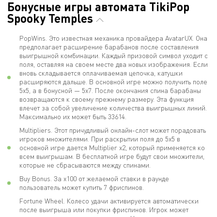
Бонусные игры автомата TikiPop
Spooky Temples
PopWins. Это известная механика провайдера AvatarUX. Она
предполагает расширение барабанов после составления
выигрышной комбинации. Каждый призовой символ уходит с
поля, оставляя на своем месте два новых изображения. Если
вновь складывается оплачиваемая цепочка, катушки
расширяются дальше. В основной игре можно получить поле
5х5, а в бонусной — 5х7. После окончания спина барабаны
возвращаются к своему прежнему размеру. Эта функция
влечет за собой увеличение количества выигрышных линий.
Максимально их может быть 33614.
Multipliers. Этот причудливый онлайн-слот может порадовать
игроков множителями. При раскрытии поля до 5х5 в
основной игре дается Multiplier х2, который применяется ко
всем выигрышам. В бесплатной игре будут свои множители,
которые не сбрасываются между спинами.
Buy Bonus. За х100 от желаемой ставки в раунде
пользователь может купить 7 фриспинов.
Fortune Wheel. Колесо удачи активируется автоматически
после выигрыша или покупки фриспинов. Игрок может