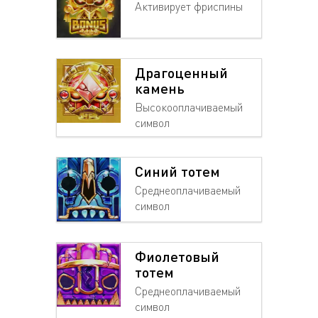
Активирует фриспины
Драгоценный
камень
Высокооплачиваемый
символ
Синий тотем
Среднеоплачиваемый
символ
Фиолетовый
тотем
Среднеоплачиваемый
символ