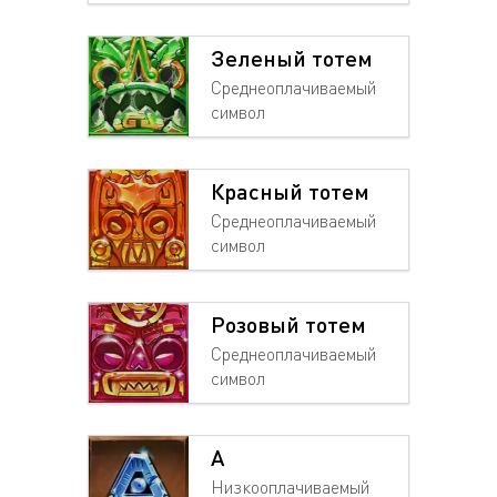
Зеленый тотем
Среднеоплачиваемый
символ
Красный тотем
Среднеоплачиваемый
символ
Розовый тотем
Среднеоплачиваемый
символ
A
Низкооплачиваемый