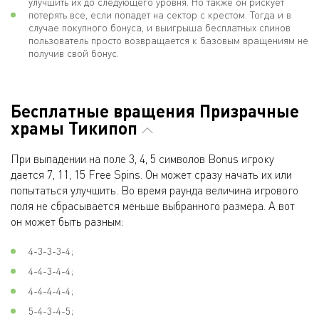
улучшить их до следующего уровня. Но также он рискует
потерять все, если попадет на сектор с крестом. Тогда и в
случае покупного бонуса, и выигрыша бесплатных спинов
пользователь просто возвращается к базовым вращениям не
получив свой бонус.
Бесплатные вращения Призрачные
храмы Тикипоп
При выпадении на поле 3, 4, 5 символов Bonus игроку
дается 7, 11, 15 Free Spins. Он может сразу начать их или
попытаться улучшить. Во время раунда величина игрового
поля не сбрасывается меньше выбранного размера. А вот
он может быть разным:
4-3-3-3-4;
4-4-3-4-4;
4-4-4-4-4;
5-4-3-4-5;