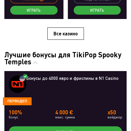
ИГРАТЬ
ИГРАТЬ
Все казино
Лучшие бонусы для TikiPop Spooky
Temples
Бонусы до 4000 евро и фриспины в N1 Casino
ПЕРВОДЕП
100%
4 000 €
x50
бонус
макс. сумма
вейджер