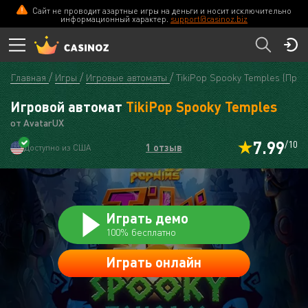
Сайт не проводит азартные игры на деньги и носит исключительно
CASINOZ
ПЕРЕЙТИ
информационный характер.
support@casinoz.biz
Главная
Игры
Игровые автоматы
TikiPop Spooky Temples (При
Игровой автомат
TikiPop Spooky Temples
от AvatarUX
7.99
/10
1 отзыв
Доступно из США
Играть демо
100% бесплатно
Играть онлайн