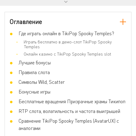
Прогрессивный джекпот
Нет
Количество барабанов
5
Оглавление
Количество линий
486
Джокеры
Где играть онлайн в TikiPop Spooky Temples?
Нет
Играть бесплатно в демо-слот TikiPop Spooky
Скаттер
Нет
Temples
Игра по равным шансам
Нет
Онлайн казино с TikiPop Spooky Temples slot
Лучшие бонусы
Бонусные игры
Free Spins, Bonus Game, Respin,
Multiplier, PopWins, Fortune Wheel,
BuyBonus
Правила слота
Волатильность
Высокая
Символы Wild, Scatter
3D слот
Да
Бонусные игры
Респины
Бесплатные вращения Призрачные храмы Тикипоп
Да
RTP слота, волатильность и частота выигрышей
Фриспины
Да
Сравнение TikiPop Spooky Temples (AvatarUX) с
Прогрессивные умножения
Да
аналогами
Ставка на линию
0.2 - 20