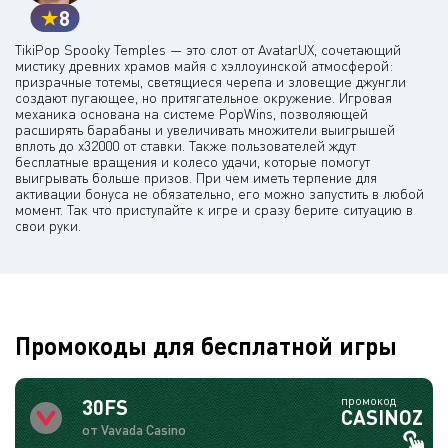
8
TikiPop Spooky Temples — это слот от AvatarUX, сочетающий
мистику древних храмов майя с хэллоуинской атмосферой:
призрачные тотемы, светящиеся черепа и зловещие джунгли
создают пугающее, но притягательное окружение. Игровая
механика основана на системе PopWins, позволяющей
расширять барабаны и увеличивать множители выигрышей
вплоть до х32000 от ставки. Также пользователей ждут
бесплатные вращения и колесо удачи, которые помогут
выигрывать больше призов. При чем иметь терпение для
активации бонуса не обязательно, его можно запустить в любой
момент. Так что приступайте к игре и сразу берите ситуацию в
свои руки.
Промокоды для бесплатной игры
промокод
30FS
CASINOZ
от Vavada Casino