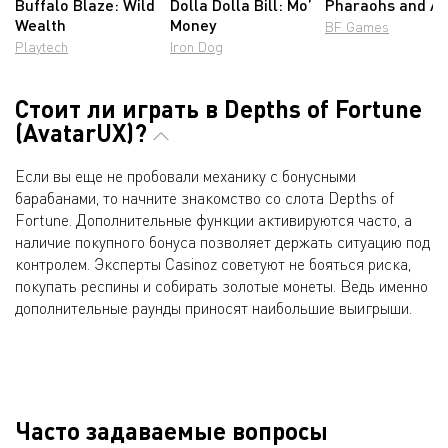
Buffalo Blaze: Wild
Dolla Dolla Bill: Mo’
Pharaohs and Al
Wealth
Money
BF Games
Playtech
Iron Dog
Стоит ли играть в Depths of Fortune
(AvatarUX)?
Если вы еще не пробовали механику с бонусными
барабанами, то начните знакомство со слота Depths of
Fortune. Дополнительные функции активируются часто, а
наличие покупного бонуса позволяет держать ситуацию под
контролем. Эксперты Casinoz советуют не бояться риска,
покупать респины и собирать золотые монеты. Ведь именно
дополнительные раунды приносят наибольшие выигрыши.
Часто задаваемые вопросы