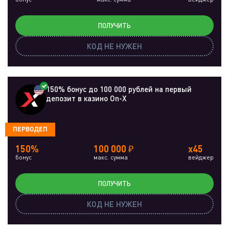
ПОЛУЧИТЬ
КОД НЕ НУЖЕН
150% бонус до 100 000 рублей на первый
депозит в казино On-X
ПЕРВОДЕП
150%
100 000 ₽
x45
бонус
макс. сумма
вейджер
ПОЛУЧИТЬ
КОД НЕ НУЖЕН