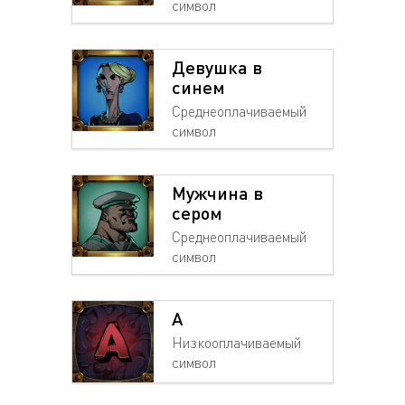
символ
Девушка в
синем
Среднеоплачиваемый
символ
Мужчина в
сером
Среднеоплачиваемый
символ
A
Низкооплачиваемый
символ