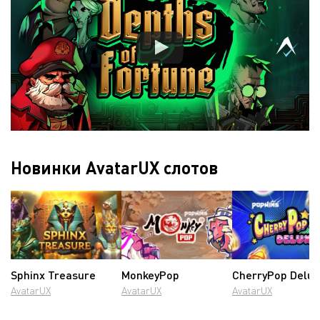
Новинки AvatarUX слотов
Sphinx Treasure
MonkeyPop
CherryPop Delux
AvatarUX
AvatarUX
AvatarUX