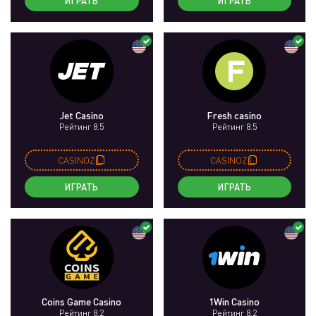
ИГРАТЬ
ИГРАТЬ
Jet Casino
Fresh casino
Рейтинг 8.5
Рейтинг 8.5
CASINOZ
CASINOZ
ИГРАТЬ
ИГРАТЬ
Coins Game Casino
1Win Casino
Рейтинг 8.2
Рейтинг 8.2