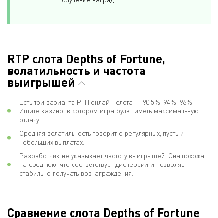
RTP слота Depths of Fortune,
волатильность и частота
выигрышей
Есть три варианта РТП онлайн-слота — 90.5%, 94%, 96%.
Ищите казино, в котором игра будет иметь максимальную
отдачу.
Средняя волатильность говорит о регулярных, пусть и
небольших выплатах.
Разработчик не указывает частоту выигрышей. Она похожа
на среднюю, что соответствует дисперсии и позволяет
стабильно получать вознаграждения.
Сравнение слота Depths of Fortune