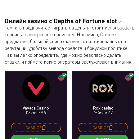
Онлайн казино с Depths of Fortune slot
Тем, кто предпочитает играть на деньги, стоит использовать
сервисы, проверенные временем. Например, Casinoz
предлагает большой список казино, отсортированных по
репутации, удобству вывода средств и бонусной политике.
Так вы легко определите, где можно безопасно делать
ставки, и поймете какие операторы заслуживают внимания.
Vavada Casino
Rox casino
Рейтинг 9.8
Рейтинг 8.6
CASINOZ
CASINOZ