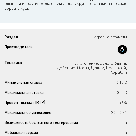
опытным игрокам, желающим делать крупные ставки в надежде
сорвать куш.
Раздел
Игровые автоматы
Производитель
Тематика
Приключение
Золото
Удача
,
,
,
Действие
Океан
Деньги
Под водой
,
,
,
,
Корабли
Минимальная ставка
0.10 €
Максимальная ставка
300 €
Процент выплат (RTP)
96%
Максимальное умножение
20000 : 1
Возможность бесплатного тестирования
Да
Мобильная версия
Да