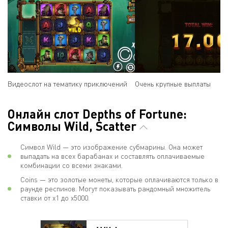
Видеослот на тематику приключений
Очень крупные выплаты
Онлайн слот Depths of Fortune:
Символы Wild, Scatter
Символ Wild — это изображение субмарины. Она может
выпадать на всех барабанах и составлять оплачиваемые
комбинации со всеми знаками.
Coins — это золотые монеты, которые оплачиваются только в
раунде респинов. Могут показывать рандомный множитель
ставки от х1 до х5000.