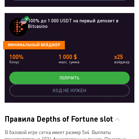
100% до 1 000 USDT на первый депозит в
Bitcasino
МИНИМАЛЬНЫЙ ВЕЙДЖЕР
100%
1 000 $
x25
бонус
макс. сумма
вейджер
ПОЛУЧИТЬ
КОД НЕ НУЖЕН
Правила Depths of Fortune slot
В базовой игре сетка имеет размер 5х4. Выплаты
производятся на 1024 фиксированных линиях. Призовые