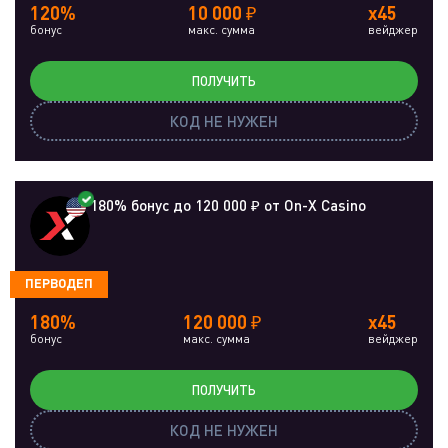
120%
10 000 ₽
x45
бонус
макс. сумма
вейджер
ПОЛУЧИТЬ
КОД НЕ НУЖЕН
180% бонус до 120 000 ₽ от On-X Casino
ПЕРВОДЕП
180%
120 000 ₽
x45
бонус
макс. сумма
вейджер
ПОЛУЧИТЬ
КОД НЕ НУЖЕН