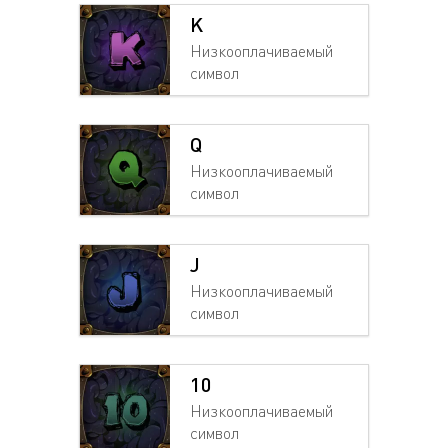
K
Низкооплачиваемый
символ
Q
Низкооплачиваемый
символ
J
Низкооплачиваемый
символ
10
Низкооплачиваемый
символ