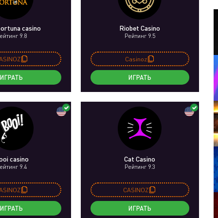
ortuna casino
Riobet Casino
ейтинг 9.8
Рейтинг 9.5
ASINOZ
Casinoz
ИГРАТЬ
ИГРАТЬ
ooi casino
Cat Casino
ейтинг 9.4
Рейтинг 9.3
ASINOZ
CASINOZ
ИГРАТЬ
ИГРАТЬ