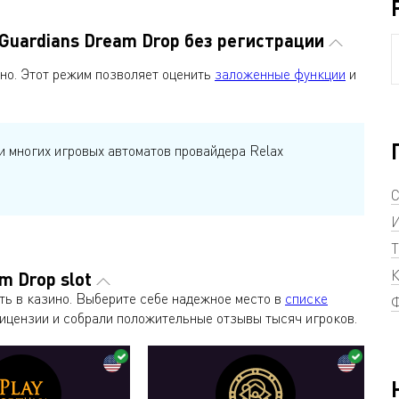
Guardians Dream Drop без регистрации
но. Этот режим позволяет оценить
заложенные функции
и
и многих игровых автоматов провайдера Relax
С
И
Т
К
m Drop slot
ить в казино. Выберите себе надежное место в
списке
Ф
лицензии и собрали положительные отзывы тысяч игроков.