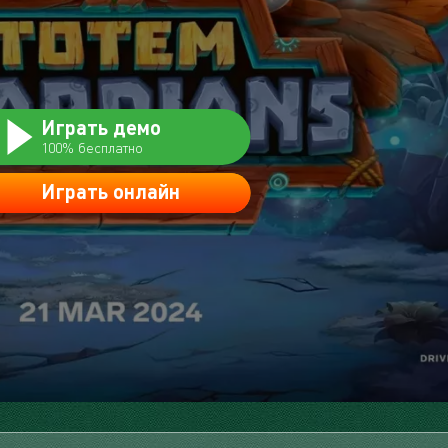
Играть демо
100% бесплатно
Играть онлайн