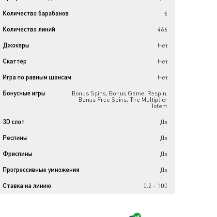
Количество барабанов
6
Количество линий
466
Джокеры
Нет
Скаттер
Нет
Игра по равным шансам
Нет
Бонусные игры
Bonus Spins, Bonus Game, Respin,
Bonus Free Spins, The Multiplier
Totem
3D слот
Да
Респины
Да
Фриспины
Да
Прогрессивные умножения
Да
Ставка на линию
0.2 - 100