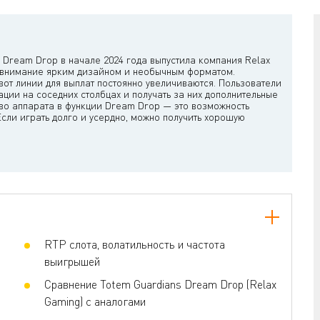
 Dream Drop в начале 2024 года выпустила компания Relax
е внимание ярким дизайном и необычным форматом.
 вот линии для выплат постоянно увеличиваются. Пользователи
ции на соседних столбцах и получать за них дополнительные
о аппарата в функции Dream Drop — это возможность
Если играть долго и усердно, можно получить хорошую
RTP слота, волатильность и частота
выигрышей
Сравнение Totem Guardians Dream Drop (Relax
Gaming) с аналогами