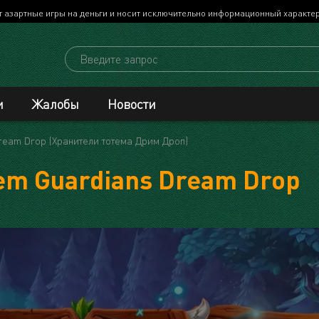
т азартные игры на деньги и носит исключительно информационный характе
и
Жалобы
Новости
ream Drop (Хранители тотема Дрим Дроп)
em Guardians Dream Drop