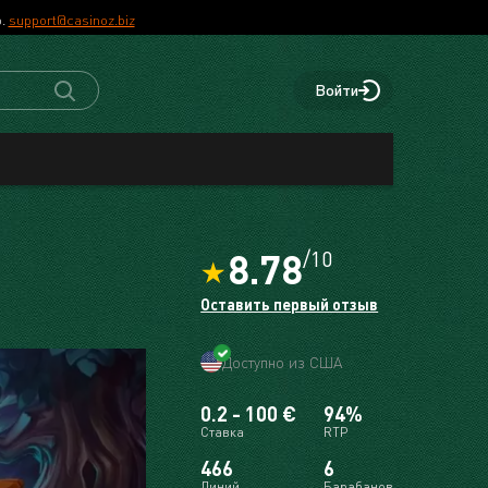
р.
support@casinoz.biz
Войти
8.78
/10
Оставить первый отзыв
Доступно из США
0.2 - 100 €
94%
Ставка
RTP
466
6
Линий
Барабанов