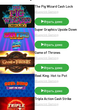
The Pig Wizard Cash Lock
Blueprint Gaming
Играть демо
Super Graphics Upside Down
Blueprint Gaming
Играть демо
Game of Thrones
Blueprint Gaming
Играть демо
Reel King: Hot to Pot
Blueprint Gaming
Играть демо
Triple Action Cash Strike
Blueprint Gaming