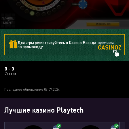
Для игры регистрируйтесь в Казино Вавада
промокод
CASINOZ
по промокоду
0 - 0
Ставка
Последнее обновление 03.07.2024
Лучшие казино Playtech