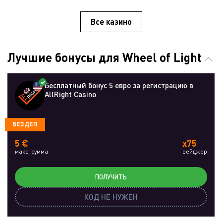
Все казино
Лучшие бонусы для Wheel of Light
Бесплатный бонус 5 евро за регистрацию в
AllRight Casino
БЕЗДЕП
5 €
x75
макс. сумма
вейджер
ПОЛУЧИТЬ
КОД НЕ НУЖЕН