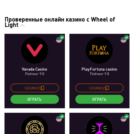
Проверенные онлайн казино с Wheel of
Light
Vavada Casino
PlayFortuna casino
Рейтинг 9.8
Рейтинг 9.8
CASINOZ
CASINOZ
ИГРАТЬ
ИГРАТЬ