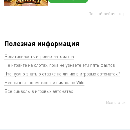
Полный рейтинг игр
Полезная информация
Волатильность игровых автоматов
Не играйте на слотах, пока не узнаете эти пять фактов
Что нужно знать о ставке на линию в игровых автоматах?
Необычные возможности символов Wild
Все символы в игровых автоматах
Все статьи