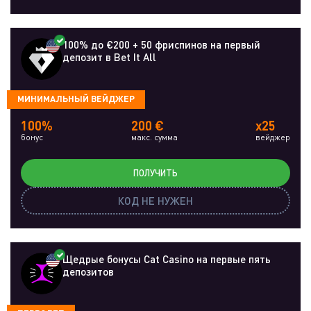
100% до €200 + 50 фриспинов на первый
депозит в Bet It All
МИНИМАЛЬНЫЙ ВЕЙДЖЕР
100%
200 €
x25
бонус
макс. сумма
вейджер
ПОЛУЧИТЬ
КОД НЕ НУЖЕН
Щедрые бонусы Cat Casino на первые пять
депозитов