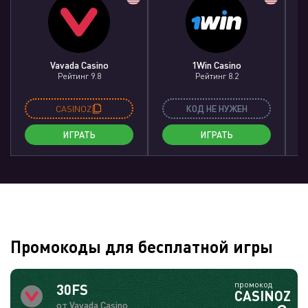
Vavada Casino
1Win Casino
Рейтинг 9.8
Рейтинг 8.2
CASINOZ
КОД НЕ НУЖЕН
ИГРАТЬ
ИГРАТЬ
Промокоды для бесплатной игры
промокод
30FS
CASINOZ
от Vavada Casino