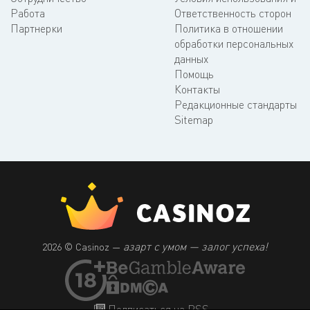
Работа
Ответственность сторон
Партнерки
Политика в отношении
обработки персональных
данных
Помощь
Контакты
Редакционные стандарты
Sitemap
азарт с умом — залог успеха!
2026 © Casinoz —
Подписаться на RSS