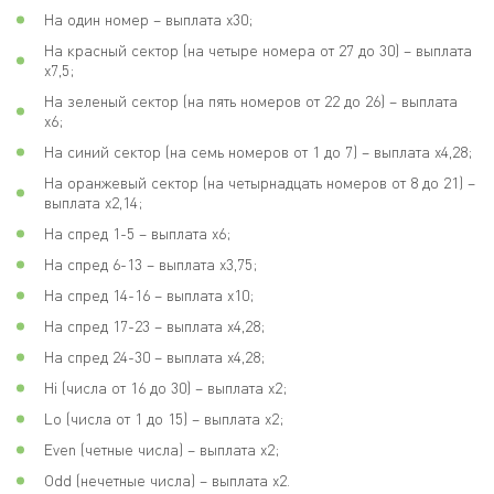
На один номер – выплата х30;
На красный сектор (на четыре номера от 27 до 30) – выплата
х7,5;
На зеленый сектор (на пять номеров от 22 до 26) – выплата
х6;
На синий сектор (на семь номеров от 1 до 7) – выплата х4,28;
На оранжевый сектор (на четырнадцать номеров от 8 до 21) –
выплата х2,14;
На спред 1-5 – выплата х6;
На спред 6-13 – выплата х3,75;
На спред 14-16 – выплата х10;
На спред 17-23 – выплата х4,28;
На спред 24-30 – выплата х4,28;
Hi (числа от 16 до 30) – выплата х2;
Lo (числа от 1 до 15) – выплата х2;
Even (четные числа) – выплата х2;
Odd (нечетные числа) – выплата х2.