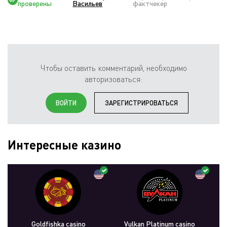
проверены
Васильев
фактчекер
Чтобы оставить комментарий, необходимо
авторизоваться:
ВОЙТИ
ЗАРЕГИСТРИРОВАТЬСЯ
Интересные казино
Goldfishka casino
Vulkan Platinum casino