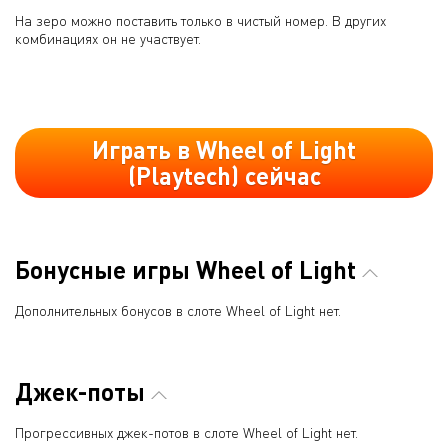
На зеро можно поставить только в чистый номер. В других
комбинациях он не участвует.
Играть в Wheel of Light
(Playtech) сейчас
Бонусные игры Wheel of Light
Дополнительных бонусов в слоте Wheel of Light нет.
Джек-поты
Прогрессивных джек-потов в слоте Wheel of Light нет.