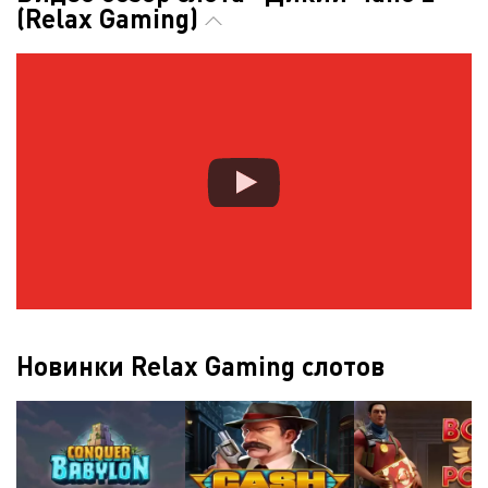
(Relax Gaming)
Новинки Relax Gaming слотов