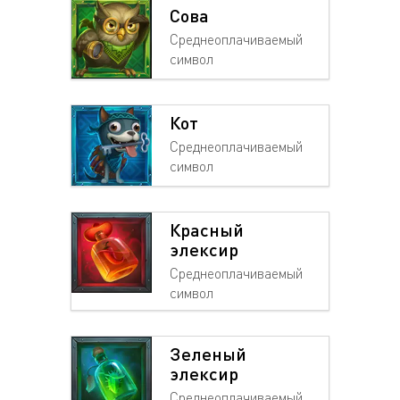
Сова
Среднеоплачиваемый
символ
Кот
Среднеоплачиваемый
символ
Красный
элексир
Среднеоплачиваемый
символ
Зеленый
элексир
Среднеоплачиваемый