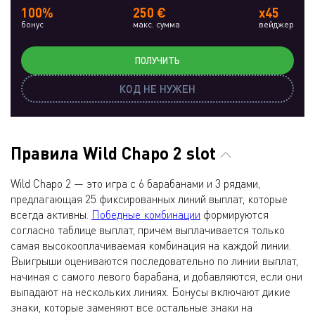
100%
250 €
x45
бонус
макс. сумма
вейджер
ПОЛУЧИТЬ
КОД НЕ НУЖЕН
Правила Wild Chapo 2 slot
Wild Chapo 2 — это игра с 6 барабанами и 3 рядами,
предлагающая 25 фиксированных линий выплат, которые
всегда активны.
Победные комбинации
формируются
согласно таблице выплат, причем выплачивается только
самая высокооплачиваемая комбинация на каждой линии.
Выигрыши оцениваются последовательно по линии выплат,
начиная с самого левого барабана, и добавляются, если они
выпадают на нескольких линиях. Бонусы включают дикие
знаки, которые заменяют все остальные знаки на