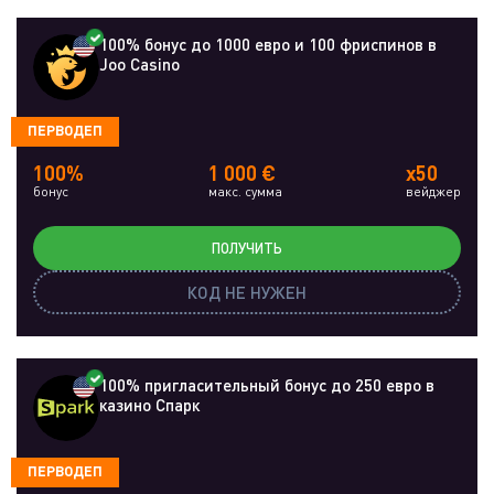
100% бонус до 1000 евро и 100 фриспинов в
Joo Casino
ПЕРВОДЕП
100%
1 000 €
x50
бонус
макс. сумма
вейджер
ПОЛУЧИТЬ
КОД НЕ НУЖЕН
100% пригласительный бонус до 250 евро в
казино Спарк
ПЕРВОДЕП