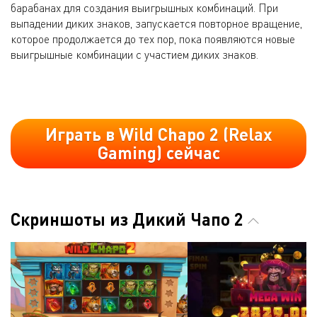
барабанах для создания выигрышных комбинаций. При
выпадении диких знаков, запускается повторное вращение,
которое продолжается до тех пор, пока появляются новые
выигрышные комбинации с участием диких знаков.
Играть в Wild Chapo 2 (Relax
Gaming) сейчас
Скриншоты из Дикий Чапо 2