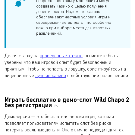
непросто, поскольку мошенники могут
создавать казино с целью получения
денег игроков. Надежные казино
обеспечивают честные условия игры и
своевременные выплаты, что особенно
важно при выборе места для азартных
развлечений.
Делая ставку на
проверенные казино
, вы можете быть
уверены, что ваш игровой опыт будет безопасным и
приятным. Чтобы не попасть в ловушку, ориентируйтесь на
лицензионные
лучшие казино
с действующим разрешением.
Играть бесплатно в демо-слот Wild Chapo 2
без регистрации
Демоверсия — это бесплатная версия игры, которая
позволяет пользователям испытать слот без риска
потерять реальные деньги. Она отлично подходит для тех,