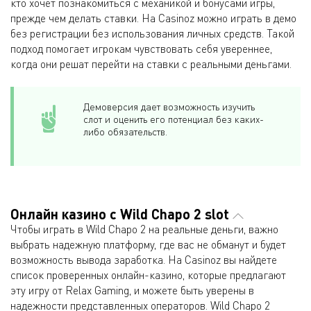
кто хочет познакомиться с механикой и бонусами игры,
прежде чем делать ставки. На Casinoz можно играть в демо
без регистрации без использования личных средств. Такой
подход помогает игрокам чувствовать себя увереннее,
когда они решат перейти на ставки с реальными деньгами.
Демоверсия дает возможность изучить
слот и оценить его потенциал без каких-
либо обязательств.
Онлайн казино с Wild Chapo 2 slot
Чтобы играть в Wild Chapo 2 на реальные деньги, важно
выбрать надежную платформу, где вас не обманут и будет
возможность вывода заработка. На Casinoz вы найдете
список проверенных онлайн-казино, которые предлагают
эту игру от Relax Gaming, и можете быть уверены в
надежности представленных операторов. Wild Chapo 2