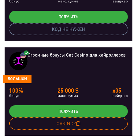
бонус
макс. сумма
вейджер
ПОЛУЧИТЬ
КОД НЕ НУЖЕН
Огромные бонусы Cat Casino для хайроллеров
БОЛЬШОЙ
100%
25 000 $
x35
бонус
макс. сумма
вейджер
ПОЛУЧИТЬ
CASINOZ