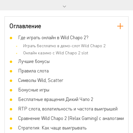
Прогрессивный джекпот
Нет
Количество барабанов
6
Оглавление
Количество линий
25
Джокеры
Где играть онлайн в Wild Chapo 2?
Нет
Играть бесплатно в демо-слот Wild Chapo 2
Скаттер
Нет
Онлайн казино с Wild Chapo 2 slot
Игра по равным шансам
Нет
Лучшие бонусы
Волатильность
Высокая
Правила слота
3D слот
Да
Символы Wild, Scatter
Респины
Да
Бонусные игры
Фриспины
Да
Бесплатные вращения Дикий Чапо 2
Прогрессивные умножения
Да
RTP слота, волатильность и частота выигрышей
Ставка на линию
0.1 - 50
Сравнение Wild Chapo 2 (Relax Gaming) с аналогами
Стратегия: Как чаще выигрывать