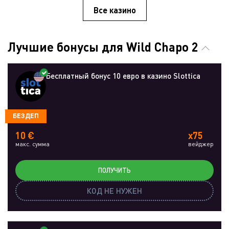
Все казино
Лучшие бонусы для Wild Chapo 2
Бесплатный бонус 10 евро в казино Slottica
БЕЗДЕП
10 €
x75
макс. сумма
вейджер
ПОЛУЧИТЬ
КОД НЕ НУЖЕН