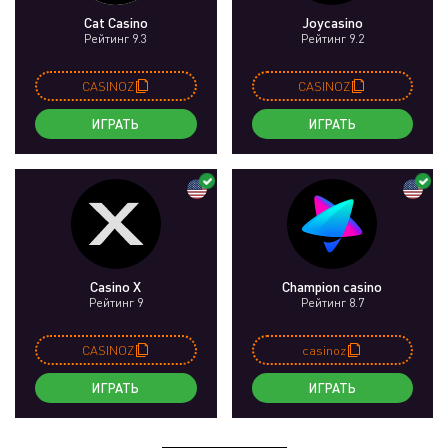
Cat Casino
Joycasino
Рейтинг 9.3
Рейтинг 9.2
CASINOZ
CASINOZ
ИГРАТЬ
ИГРАТЬ
Casino X
Champion casino
Рейтинг 9
Рейтинг 8.7
CASINOZ
casinoz
ИГРАТЬ
ИГРАТЬ