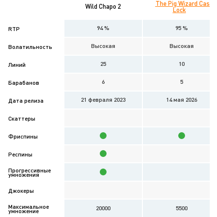
The Pig Wizard Cash
Wild Chapo 2
Lock
94 %
95 %
RTP
Высокая
Высокая
Волатильность
25
10
Линий
6
5
Барабанов
21 февраля 2023
14 мая 2026
Дата релиза
Скаттеры
Фриспины
Респины
Прогрессивные
умножения
Джокеры
Максимальное
20000
5500
умножение