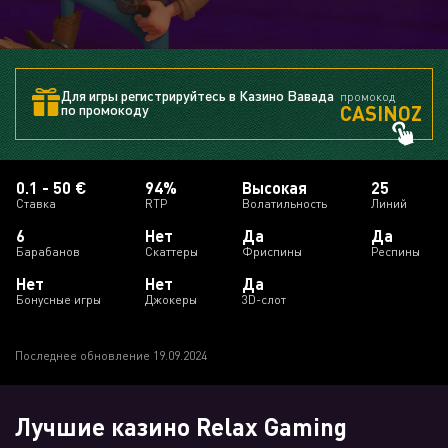
Для игры регистрируйтесь в Казино Вавада
промокод
CASINOZ
по промокоду
0.1 - 50 €
94%
Высокая
25
Ставка
RTP
Волатильность
Линий
6
Нет
Да
Да
Барабанов
Скаттеры
Фриспины
Респины
Нет
Нет
Да
Бонусные игры
Джокеры
3D-слот
Последнее обновление 19.09.2024
Лучшие казино Relax Gaming