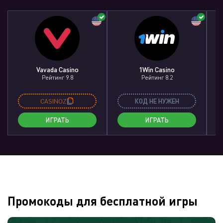
Vavada Casino
1Win Casino
Рейтинг 9.8
Рейтинг 8.2
CASINOZ
КОД НЕ НУЖЕН
ИГРАТЬ
ИГРАТЬ
Промокоды для бесплатной игры