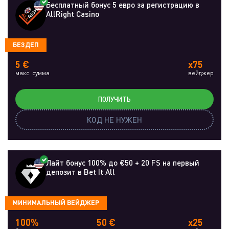
Бесплатный бонус 5 евро за регистрацию в
AllRight Casino
БЕЗДЕП
5 €
x75
макс. сумма
вейджер
ПОЛУЧИТЬ
КОД НЕ НУЖЕН
Лайт бонус 100% до €50 + 20 FS на первый
депозит в Bet It All
МИНИМАЛЬНЫЙ ВЕЙДЖЕР
100%
50 €
x25