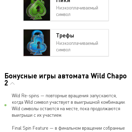
Низкооплачиваемый
символ
Трефы
Низкооплачиваемый
символ
Бонусные игры автомата Wild Chapo
2
Wild Re-spins — повторные вращения запускаются,
когда Wild символ участвует в выигрышной комбинации.
Wild символы остаются на месте, пока продолжаются
выигрыши с их участием.
Final Spin Feature — в финальном вращении собранные