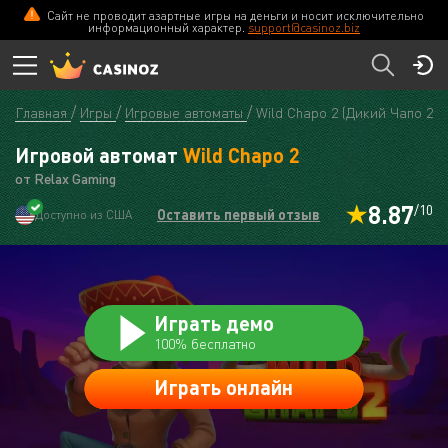
Сайт не проводит азартные игры на деньги и носит исключительно
CASINOZ
ПЕРЕЙТИ
информационный характер.
support@casinoz.biz
Главная
Игры
Игровые автоматы
Wild Chapo 2 (Дикий Чапо 2)
Игровой автомат
Wild Chapo 2
от Relax Gaming
8.87
/10
Оставить первый отзыв
Доступно из США
Играть демо
100% бесплатно
Играть онлайн