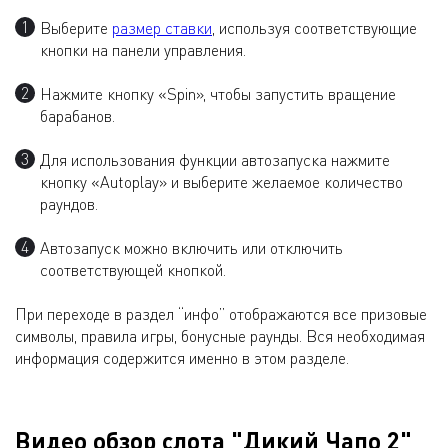
Выберите
размер ставки
, используя соответствующие
кнопки на панели управления.
Нажмите кнопку «Spin», чтобы запустить вращение
барабанов.
Для использования функции автозапуска нажмите
кнопку «Autoplay» и выберите желаемое количество
раундов.
Автозапуск можно включить или отключить
соответствующей кнопкой.
При переходе в раздел “инфо” отображаются все призовые
символы, правила игры, бонусные раунды. Вся необходимая
информация содержится именно в этом разделе.
Видео обзор слота "Дикий Чапо 2"