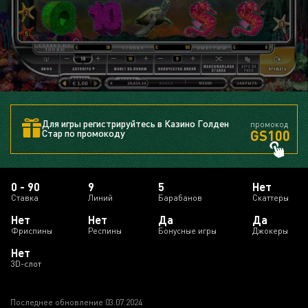
Для игры регистрируйтесь в Казино Голден
промокод
GS100
Стар по промокоду
0 - 90
9
5
Нет
Ставка
Линий
Барабанов
Cкаттеры
Нет
Нет
Да
Да
Фриспины
Респины
Бонусные игры
Джокеры
Нет
3D-слот
Последнее обновление 03.07.2024