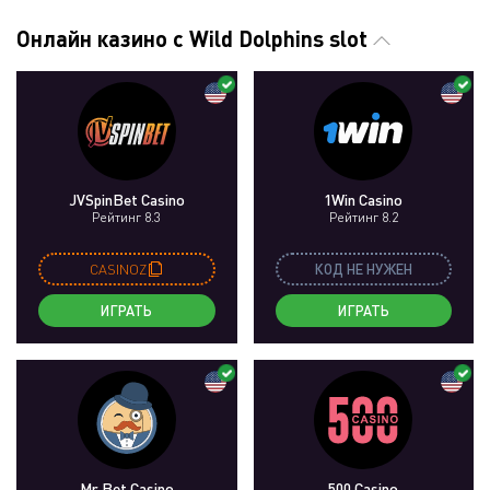
Онлайн казино с Wild Dolphins slot
JVSpinBet Casino
1Win Casino
Рейтинг 8.3
Рейтинг 8.2
CASINOZ
КОД НЕ НУЖЕН
ИГРАТЬ
ИГРАТЬ
Mr Bet Casino
500 Casino