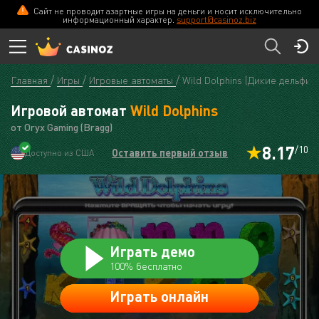
Сайт не проводит азартные игры на деньги и носит исключительно
GS100
ПЕРЕЙТИ
информационный характер.
support@casinoz.biz
Главная
Игры
Игровые автоматы
Wild Dolphins (Дикие дельфин
Игровой автомат
Wild Dolphins
от Oryx Gaming (Bragg)
8.17
/10
Оставить первый отзыв
Доступно из США
Играть демо
100% бесплатно
Играть онлайн