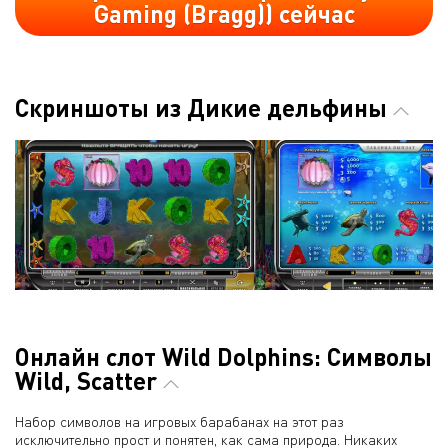
Gaming (Bragg)) сейчас
Скриншоты из Дикие дельфины
Онлайн слот Wild Dolphins: Символы
Wild, Scatter
Набор символов на игровых барабанах на этот раз
исключительно прост и понятен, как сама природа. Никаких