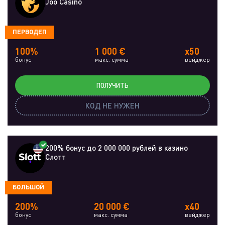
Joo Casino
ПЕРВОДЕП
100%
1 000 €
x50
бонус
макс. сумма
вейджер
ПОЛУЧИТЬ
КОД НЕ НУЖЕН
200% бонус до 2 000 000 рублей в казино
Слотт
БОЛЬШОЙ
200%
20 000 €
x40
бонус
макс. сумма
вейджер