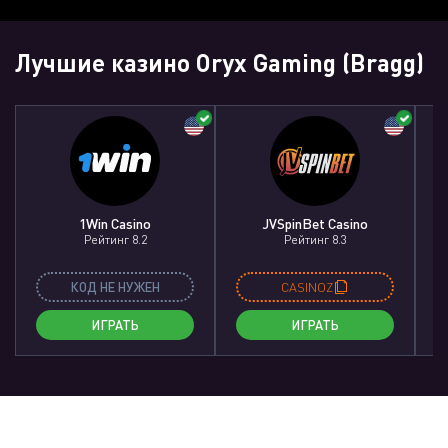
Лучшие казино Oryx Gaming (Bragg)
1Win Casino
JVSpinBet Casino
Рейтинг 8.2
Рейтинг 8.3
КОД НЕ НУЖЕН
CASINOZ
ИГРАТЬ
ИГРАТЬ