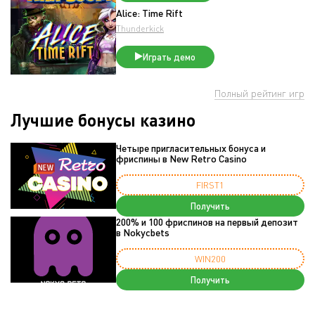
Alice: Time Rift
Thunderkick
Играть демо
Полный рейтинг игр
Лучшие бонусы казино
Четыре пригласительных бонуса и
фриспины в New Retro Casino
FIRST1
Получить
200% и 100 фриспинов на первый депозит
в Nokycbets
WIN200
Получить