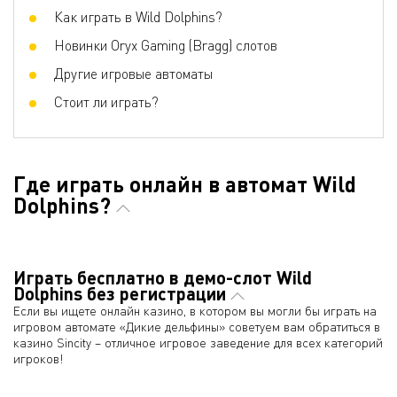
Как играть в Wild Dolphins?
Новинки Oryx Gaming (Bragg) слотов
Другие игровые автоматы
Стоит ли играть?
Где играть онлайн в автомат Wild
Dolphins?
Играть бесплатно в демо-слот Wild
Dolphins без регистрации
Если вы ищете онлайн казино, в котором вы могли бы играть на
игровом автомате «Дикие дельфины» советуем вам обратиться в
казино Sincity – отличное игровое заведение для всех категорий
игроков!