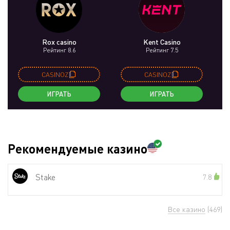
Rox casino
Kent Casino
Рейтинг 8.6
Рейтинг 7.5
CASINOZ
CASINOZ
ИГРАТЬ
ИГРАТЬ
Рекомендуемые казино
Stake
7.8
Все казино
(469)