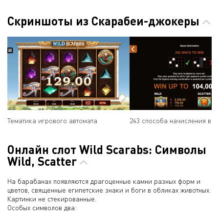
Скриншоты из Скарабеи-джокеры
Тематика игрового автомата
243 способа начисления вы
Онлайн слот Wild Scarabs: Символы
Wild, Scatter
На барабанах появляются драгоценные камни разных форм и
цветов, священные египетские знаки и боги в обликах животных.
Картинки не стекированные.
Особых символов два: