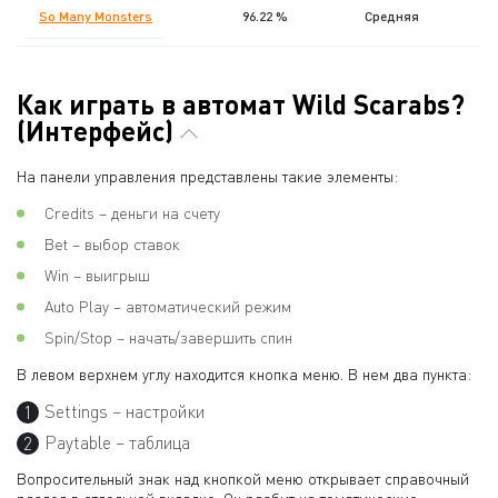
So Many Monsters
96.22 %
Средняя
6
Как играть в автомат Wild Scarabs?
(Интерфейс)
На панели управления представлены такие элементы:
Credits – деньги на счету
Bet – выбор ставок
Win – выигрыш
Auto Play – автоматический режим
Spin/Stop – начать/завершить спин
В левом верхнем углу находится кнопка меню. В нем два пункта:
Settings – настройки
Paytable – таблица
Вопросительный знак над кнопкой меню открывает справочный