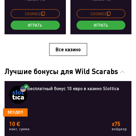
CASINOZ
CASINOZ
ИГРАТЬ
ИГРАТЬ
Все казино
Лучшие бонусы для Wild Scarabs
Бесплатный бонус 10 евро в казино Slottica
БЕЗДЕП
10 €
x75
макс. сумма
вейджер