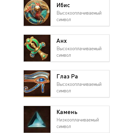
Ибис
Высокооплачиваемый
символ
Анх
Высокооплачиваемый
символ
Глаз Ра
Высокооплачиваемый
символ
Камень
Низкооплачиваемый
символ