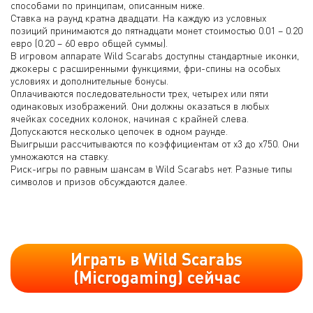
способами по принципам, описанным ниже.
Ставка на раунд кратна двадцати. На каждую из условных
позиций принимаются до пятнадцати монет стоимостью 0.01 – 0.20
евро (0.20 – 60 евро общей суммы).
В игровом аппарате Wild Scarabs доступны стандартные иконки,
джокеры с расширенными функциями, фри-спины на особых
условиях и дополнительные бонусы.
Оплачиваются последовательности трех, четырех или пяти
одинаковых изображений. Они должны оказаться в любых
ячейках соседних колонок, начиная с крайней слева.
Допускаются несколько цепочек в одном раунде.
Выигрыши рассчитываются по коэффициентам от х3 до х750. Они
умножаются на ставку.
Риск-игры по равным шансам в Wild Scarabs нет. Разные типы
символов и призов обсуждаются далее.
Играть в Wild Scarabs
(Microgaming) сейчас