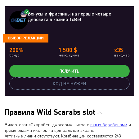
Бонусы и фриспины на первые четыре
депозита в казино 1xBet
ВЫБОР РЕДАКЦИИ
200%
1 500 $
x35
бонус
макс. сумма
вейджер
ПОЛУЧИТЬ
КОД НЕ НУЖЕН
Правила Wild Scarabs slot
Видео-слот «Скарабеи-джокеры» - игра с
пятью барабанами
и
тремя рядами иконок на центральном экране.
Активные линии отсутствуют. Комбинации составляются 243