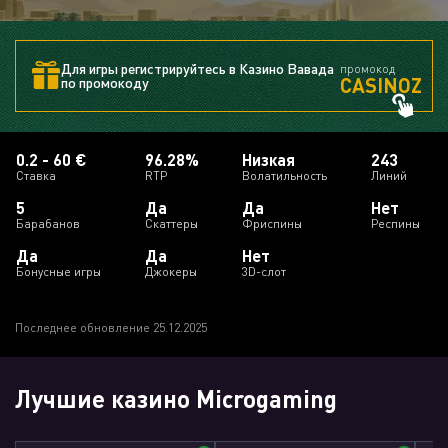
Для игры регистрируйтесь в Казино Вавада
промокод
CASINOZ
по промокоду
0.2 - 60 €
96.28%
Низкая
243
Ставка
RTP
Волатильность
Линий
5
Да
Да
Нет
Барабанов
Cкаттеры
Фриспины
Респины
Да
Да
Нет
Бонусные игры
Джокеры
3D-слот
Последнее обновление 25.12.2025
Лучшие казино Microgaming