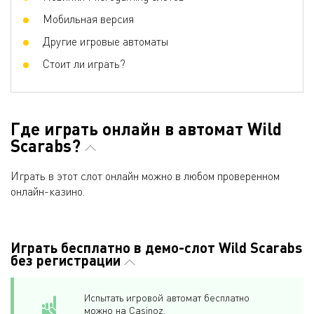
Мобильная версия
Другие игровые автоматы
Стоит ли играть?
Где играть онлайн в автомат Wild
Scarabs?
Играть в этот слот онлайн можно в любом проверенном
онлайн-казино.
Играть бесплатно в демо-слот Wild Scarabs
без регистрации
Испытать игровой автомат бесплатно
можно на Casinoz.