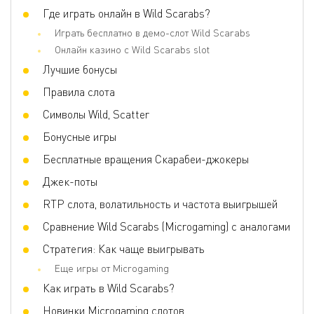
Джокеры
Где играть онлайн в Wild Scarabs?
Да
Играть бесплатно в демо-слот Wild Scarabs
Скаттер
Да
Онлайн казино с Wild Scarabs slot
Игра по равным шансам
Нет
Лучшие бонусы
Бонусные игры
Free Spins, Substitution Symbols, Wild
Правила слота
Волатильность
Низкая
Символы Wild, Scatter
Респины
Нет
Бонусные игры
Фриспины
Да
Бесплатные вращения Скарабеи-джокеры
Прогрессивные умножения
Нет
Джек-поты
RTP слота, волатильность и частота выигрышей
Сравнение Wild Scarabs (Microgaming) с аналогами
Стратегия: Как чаще выигрывать
Еще игры от Microgaming
Как играть в Wild Scarabs?
Новинки Microgaming слотов