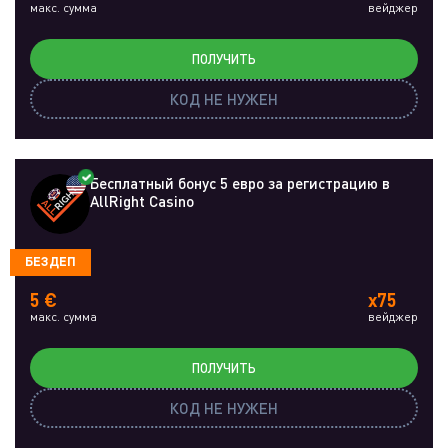
макс. сумма
вейджер
ПОЛУЧИТЬ
КОД НЕ НУЖЕН
Бесплатный бонус 5 евро за регистрацию в
AllRight Casino
БЕЗДЕП
5 €
x75
макс. сумма
вейджер
ПОЛУЧИТЬ
КОД НЕ НУЖЕН