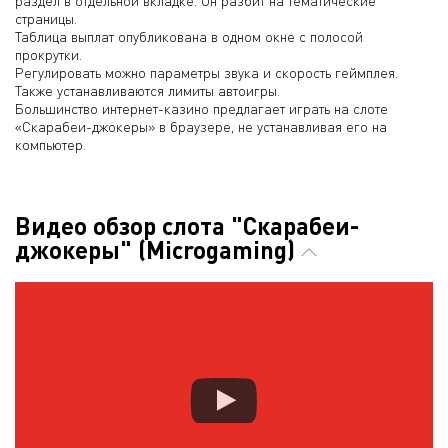
раздел в отдельной вкладке. Он разбит на тематические
страницы.
Таблица выплат опубликована в одном окне с полосой
прокрутки.
Регулировать можно параметры звука и скорость геймплея.
Также устанавливаются лимиты автоигры.
Большинство интернет-казино предлагает играть на слоте
«Скарабеи-джокеры» в браузере, не устанавливая его на
компьютер.
Видео обзор слота "Скарабеи-
джокеры" (Microgaming)