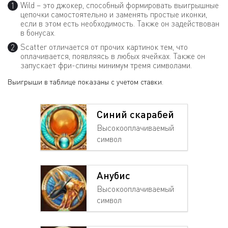
Wild – это джокер, способный формировать выигрышные
цепочки самостоятельно и заменять простые иконки,
если в этом есть необходимость. Также он задействован
в бонусах.
Scatter отличается от прочих картинок тем, что
оплачивается, появляясь в любых ячейках. Также он
запускает фри-спины минимум тремя символами.
Выигрыши в таблице показаны с учетом ставки.
Синий скарабей
Высокооплачиваемый
символ
Анубис
Высокооплачиваемый
символ