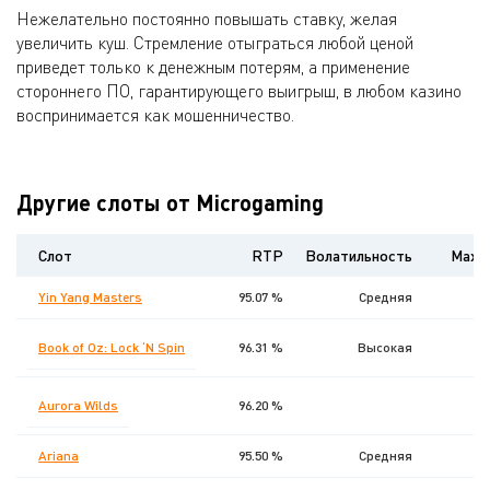
Нежелательно постоянно повышать ставку, желая
увеличить куш. Стремление отыграться любой ценой
приведет только к денежным потерям, а применение
стороннего ПО, гарантирующего выигрыш, в любом казино
воспринимается как мошенничество.
Другие слоты от Microgaming
Слот
RTP
Волатильность
Maxw
Yin Yang Masters
95.07 %
Средняя
30
Book of Oz: Lock ‘N Spin
96.31 %
Высокая
50
Aurora Wilds
96.20 %
2
Ariana
95.50 %
Средняя
2