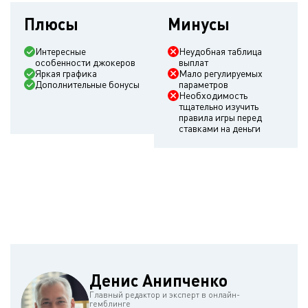
Плюсы
Минусы
Интересные
Неудобная таблица
особенности джокеров
выплат
Яркая графика
Мало регулируемых
Дополнительные бонусы
параметров
Необходимость
тщательно изучить
правила игры перед
ставками на деньги
Денис Анипченко
Главный редактор и эксперт в онлайн-
гемблинге