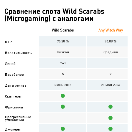
Сравнение слота Wild Scarabs
(Microgaming) с аналогами
Wild Scarabs
Any Witch Way
96.28 %
96.08 %
RTP
Низкая
Средняя
Волатильность
243
Линий
5
9
Барабанов
июнь 2018
21 мая 2026
Дата релиза
Cкаттеры
Фриспины
Прогрессивные
умножения
Джокеры