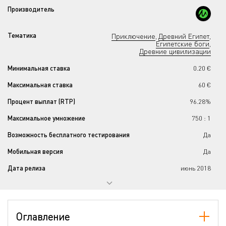
Производитель
Тематика
Приключение
Древний Египет
,
,
Египетские боги
,
Древние цивилизации
Минимальная ставка
0.20 €
Максимальная ставка
60 €
Процент выплат (RTP)
96.28%
Максимальное умножение
750 : 1
Возможность бесплатного тестирования
Да
Мобильная версия
Да
Дата релиза
июнь 2018
Прогрессивный джекпот
Нет
Количество барабанов
5
Оглавление
Количество линий
243