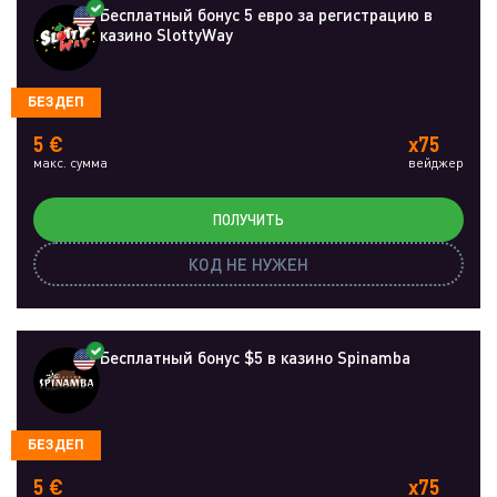
Бесплатный бонус 5 евро за регистрацию в
казино SlottyWay
БЕЗДЕП
5 €
x75
макс. сумма
вейджер
ПОЛУЧИТЬ
КОД НЕ НУЖЕН
Бесплатный бонус $5 в казино Spinamba
БЕЗДЕП
5 €
x75