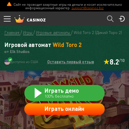
Сайт не проводит азартные игры на деньги и носит исключительно
CASINOZ
ПЕРЕЙТИ
информационный характер.
support@casinoz.biz
Главная
Игры
Игровые автоматы
Wild Toro 2 (Дикий Торо 2)
Игровой автомат
Wild Toro 2
от Elk Studios
8.2
/10
Оставить первый отзыв
Доступно из США
Играть демо
100% бесплатно
Играть онлайн