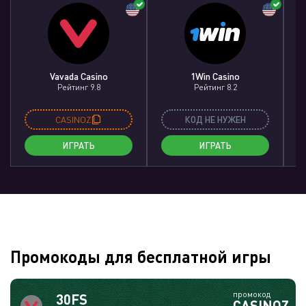
Vavada Casino
1Win Casino
Рейтинг 9.8
Рейтинг 8.2
CASINOZ
КОД НЕ НУЖЕН
ИГРАТЬ
ИГРАТЬ
Промокоды для бесплатной игры
промокод
30FS
CASINOZ