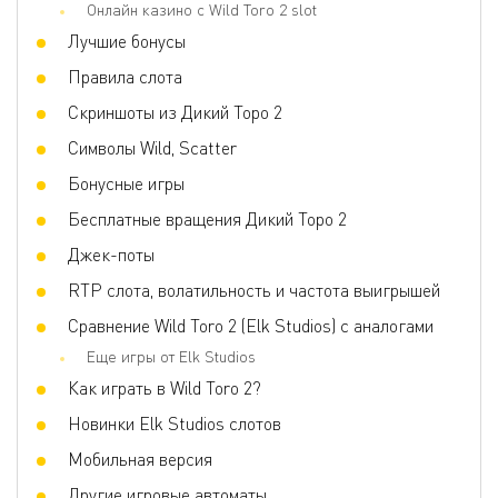
Онлайн казино с Wild Toro 2 slot
Игра по равным шансам
Нет
Лучшие бонусы
Бонусные игры
Free Spins, Sticky Wild, Walking Wilds,
Правила слота
Buy Feature
Скриншоты из Дикий Торо 2
Волатильность
Высокая
Символы Wild, Scatter
3D слот
Нет
Бонусные игры
Респины
Да
Бесплатные вращения Дикий Торо 2
Фриспины
Да
Джек-поты
Прогрессивные умножения
Нет
RTP слота, волатильность и частота выигрышей
Сравнение Wild Toro 2 (Elk Studios) с аналогами
Еще игры от Elk Studios
Как играть в Wild Toro 2?
Новинки Elk Studios слотов
Мобильная версия
Другие игровые автоматы