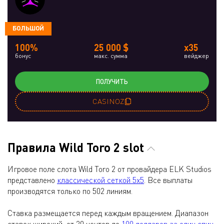
БОЛЬШОЙ
100%
25 000 $
x35
бонус
макс. сумма
вейджер
ПОЛУЧИТЬ
CASINOZ
Правила Wild Toro 2 slot
Игровое поле слота Wild Toro 2 от провайдера ELK Studios
представлено
классической сеткой 5х5
. Все выплаты
производятся только по 502 линиям.
Ставка размещается перед каждым вращением. Диапазон
ставок широкий: от 20 центов до
100 долларов за один спин
.