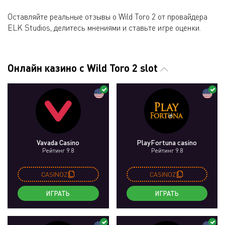
Оставляйте реальные отзывы о Wild Toro 2 от провайдера
ELK Studios, делитесь мнениями и ставьте игре оценки.
Онлайн казино с Wild Toro 2 slot
Vavada Casino
PlayFortuna casino
Рейтинг 9.8
Рейтинг 9.8
CASINOZ
CASINOZ
ИГРАТЬ
ИГРАТЬ