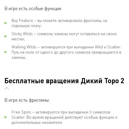
В игре есть особые функции:
Buy Feature – вы можете активировать фриспины за
отдельную плату;
Sticky Wilds – символы замены могут оставаться на своих
местах;
Walking Wilds – активируется при выпадении Wild и Scatter.
Путь на поле от одного до другого символа превращается в
замены.
Бесплатные вращения Дикий Торо 2
В игре есть фриспины:
Free Spins – активируется при выпадении 3 символов
Scatter. Во время вращений действуют особые функции и
дополнительные множители.