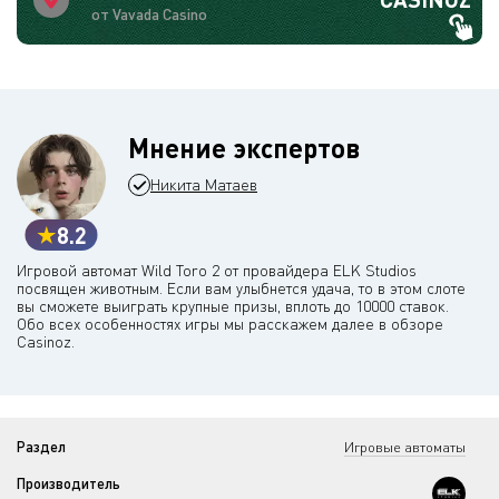
от Vavada Casino
Мнение экспертов
Никита Матаев
8.2
Игровой автомат Wild Toro 2 от провайдера ELK Studios
посвящен животным. Если вам улыбнется удача, то в этом слоте
вы сможете выиграть крупные призы, вплоть до 10000 ставок.
Обо всех особенностях игры мы расскажем далее в обзоре
Casinoz.
Раздел
Игровые автоматы
Производитель