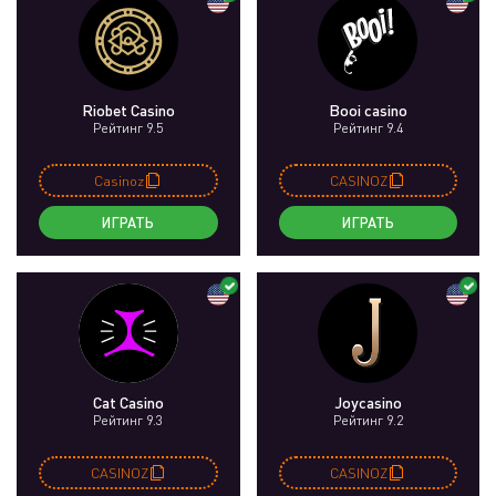
Riobet Casino
Booi casino
Рейтинг 9.5
Рейтинг 9.4
Casinoz
CASINOZ
ИГРАТЬ
ИГРАТЬ
Cat Casino
Joycasino
Рейтинг 9.3
Рейтинг 9.2
CASINOZ
CASINOZ