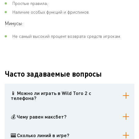
Простые правила;
Наличие особых функций и фриспинов.
Минусы:
Не самый высокий процент возврата средств игрокам.
Часто задаваемые вопросы
📱 Можно ли играть в Wild Toro 2 с
телефона?
Да, слот имеет удобную мобильную версию.
💰 Чему равен максбет?
Максимальная ставка в слоте Wild Toro 2 равна 100 долларам.
🎰 Сколько линий в игре?