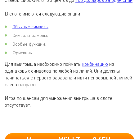
В слоте имеются следующие опции:
Обычные символы
;
Символы-замены;
Особые функции;
Фриспины.
Для выигрыша необходимо поймать
комбинацию
из
одинаковых символов по любой из линий. Они должны
начинаться с первого барабана и идти непрерывной линией
слева направо.
Игра по шансам для умножения выигрыша в слоте
отсутствует.