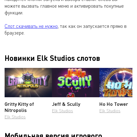
можете вызвать главное меню и активировать покупные
функции.
Слот скачивать не нужно
, так как он запускается прямо в
браузере.
Новинки Elk Studios слотов
Gritty Kitty of
Jeff & Scully
Ho Ho Tower
Nitropolis
Elk Studios
Elk Studios
Elk Studios
Мобильная версия игрового