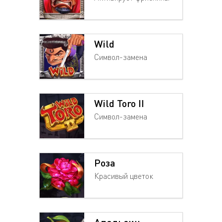
Wild
Символ-замена
Wild Toro II
Символ-замена
Роза
Красивый цветок
Апельсин