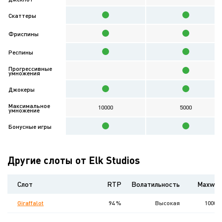
Скаттеры
Фриспины
Респины
Прогрессивные
умножения
Джокеры
Максимальное
10000
5000
умножение
Бонусные игры
Другие слоты от Elk Studios
Слот
RTP
Волатильность
Maxwin
Giraffalot
94 %
Высокая
10000