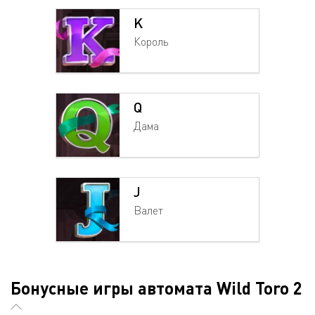
K
Король
Q
Дама
J
Валет
Бонусные игры автомата Wild Toro 2