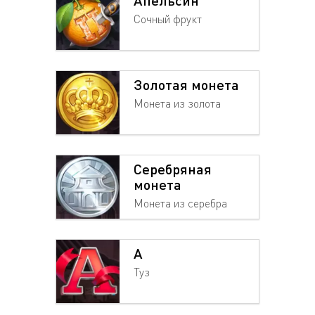
Сочный фрукт
Золотая монета
Монета из золота
Серебряная
монета
Монета из серебра
A
Туз