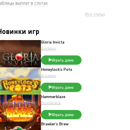
аблицы выплат в слотах
Все статьи
Новинки игр
Gloria Invicta
Quickspin
Играть демо
Honeylock’s Pots
Quickspin
Играть демо
Hammerblaze
Thunderkick
Играть демо
Brawler’s Brew