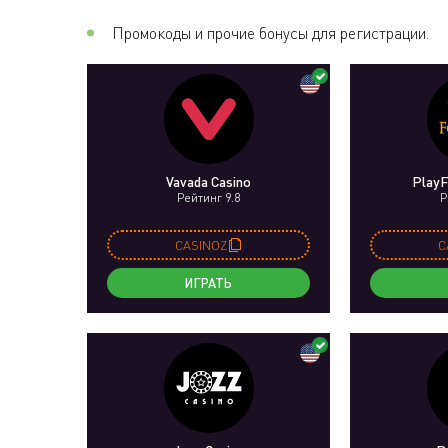
Промокоды и прочие бонусы для регистрации.
Vavada Casino
PlayF
Рейтинг 9.8
Р
CASINOZ
C
ИГРАТЬ