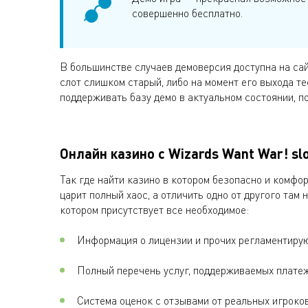
совершенно бесплатно.
В большинстве случаев демоверсия доступна на сай
слот слишком старый, либо на момент его выхода т
поддерживать базу демо в актуальном состоянии, п
Онлайн казино с Wizards Want War! sl
Так где найти казино в котором безопасно и комфо
царит полный хаос, а отличить одно от другого там
котором присутствует все необходимое:
Информация о лицензии и прочих регламентиру
Полный перечень услуг, поддерживаемых платеж
Система оценок с отзывами от реальных игроков