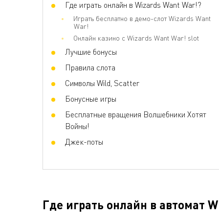
Где играть онлайн в Wizards Want War!?
Играть бесплатно в демо-слот Wizards Want
War!
Онлайн казино с Wizards Want War! slot
Лучшие бонусы
Правила слота
Символы Wild, Scatter
Бонусные игры
Бесплатные вращения Волшебники Хотят
Войны!
Джек-поты
Где играть онлайн в автомат W