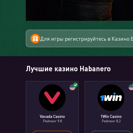
Для игры регистрируйтесь в Казино 
Лучшие казино Habanero
Vavada Casino
1Win Casino
Рейтинг 9.8
Рейтинг 8.2