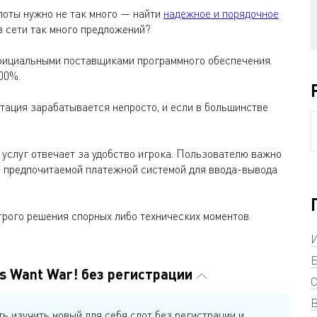
лоты нужно не так много — найти
надежное и порядочное
 в сети так много предложений?
официальными поставщиками программного обеспечения.
100%.
тация зарабатывается непросто, и если в большинстве
услуг отвечает за удобство игрока. Пользователю важно
я предпочитаемой платежной системой для ввода-вывода
рого решения спорных либо технических моментов.
И
Б
s Want War! без регистрации
С
В
 изучить новый для себя слот без регистрации и