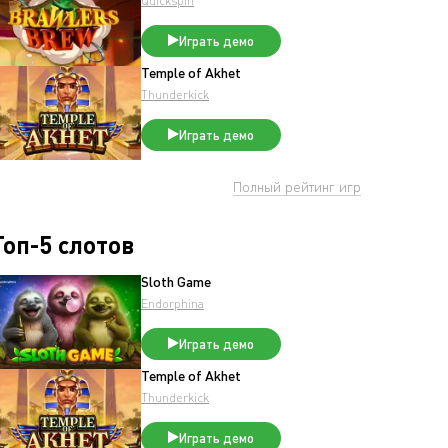
Quickspin
Играть демо
Temple of Akhet
Thunderkick
Играть демо
Полный рейтинг игр
Топ-5 слотов
Sloth Game
Endorphina
Играть демо
Temple of Akhet
Thunderkick
Играть демо