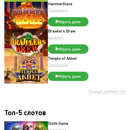
Hammerblaze
Thunderkick
Играть демо
Brawler’s Brew
Quickspin
Играть демо
Temple of Akhet
Thunderkick
Играть демо
Полный рейтинг игр
Топ-5 слотов
Sloth Game
Endorphina