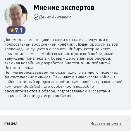
Мнение экспертов
Денис Анипченко
7.1
Две межпланетные цивилизации оказались втянутыми в
колоссальный вооруженный конфликт. Людям бросили вызов
кровожадные существа с планеты Нибиру, которые хотят
поработить землян. Чтобы выстоять в ужасной войне, люди
вынуждены привлекать к боевым действиям все ресурсы,
включая новейшие разработки. Удастся ли им победить?
Покажет время.
Нет, мы пересказываем не сюжет одного из многочисленных
фантастических фильмов. Речь идет о видео-слоте «Миры в
войне», который предлагает любителям подобных развлечений
компания BetOnSoft. Его особенности подробно
рассматриваются в обзоре, подготовленном экспертами
социальной сети для игроков Casinoz.
Раздел
Игровые автоматы