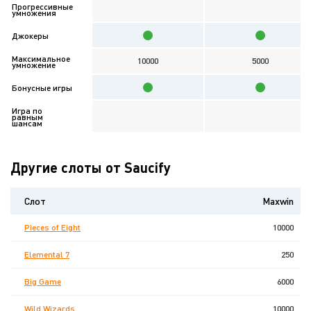
Прогрессивные
умножения
Джокеры
Максимальное
10000
5000
умножение
Бонусные игры
Игра по
равным
шансам
Другие слоты от Saucify
Слот
Maxwin
Pieces of Eight
10000
Elemental 7
250
Big Game
6000
Wild Wizards
10000