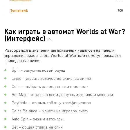
Tomahawk
700
Как играть в автомат Worlds at War?
(Интерфейс)
Разобраться в значении англоязычных надписей на панели
управления видео-слота Worlds at War вам помогут подсказки,
приведенные ниже:
Spin – запустить новый раунд
Lines – указать количество активных линий
Coins – выбрать размер ставки в монетах
Bet Max – играть по всем доступным линиям и монетам
Paytable – открыть таблицу коэффициентов
Coins Balance – монеты на игровом счету
Auto Spin – режим автоигры
Bet – общая ставка на спин