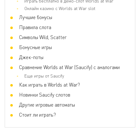
Играть бесплатно в демо-слот Worlds at War
Онлайн казино с Worlds at War slot
Лучшие бонусы
Правила слота
Символы Wild, Scatter
Бонусные игры
Джек-поты
Сравнение Worlds at War (Saucify) с аналогами
Еще игры от Saucify
Как играть в Worlds at War?
Новинки Saucify слотов
Другие игровые автоматы
Стоит ли играть?