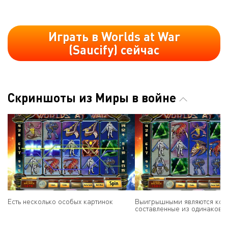
Играть в Worlds at War
(Saucify) сейчас
Скриншоты из Миры в войне
Есть несколько особых картинок
Выигрышными являются ком
составленные из одинаковы