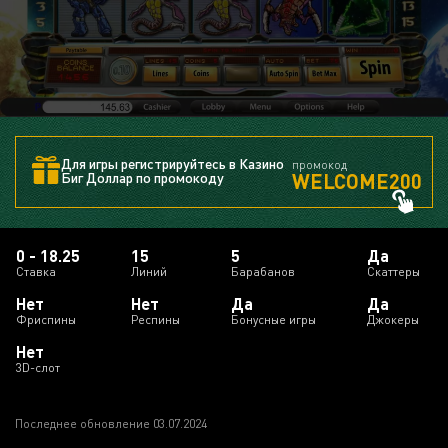
Для игры регистрируйтесь в Казино
промокод
WELCOME200
Биг Доллар по промокоду
0 - 18.25
15
5
Да
Ставка
Линий
Барабанов
Скаттеры
Нет
Нет
Да
Да
Фриспины
Респины
Бонусные игры
Джокеры
Нет
3D-слот
Последнее обновление 03.07.2024