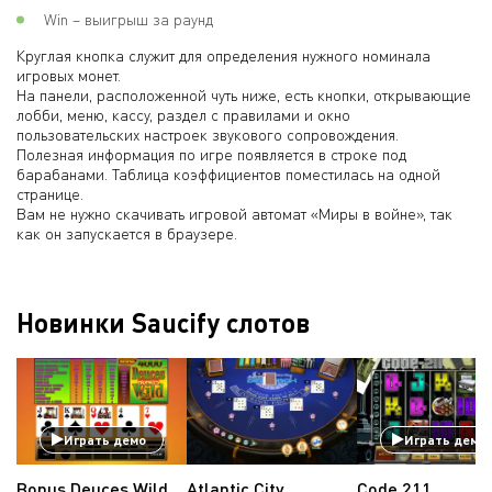
Win – выигрыш за раунд
Круглая кнопка служит для определения нужного номинала
игровых монет.
На панели, расположенной чуть ниже, есть кнопки, открывающие
лобби, меню, кассу, раздел с правилами и окно
пользовательских настроек звукового сопровождения.
Полезная информация по игре появляется в строке под
барабанами. Таблица коэффициентов поместилась на одной
странице.
Вам не нужно скачивать игровой автомат «Миры в войне», так
как он запускается в браузере.
Новинки Saucify слотов
Играть демо
Играть демо
Bonus Deuces Wild
Atlantic City
Code 211