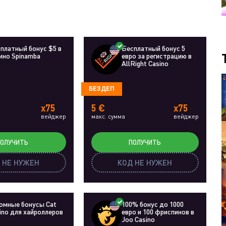
платный бонус $5 в
Бесплатный бонус 5
ино Spinamba
евро за регистрацию в
AllRight Casino
БЕЗДЕП
x75
5 €
x75
вейджер
макс. сумма
вейджер
ОЛУЧИТЬ
ПОЛУЧИТЬ
 НЕ НУЖЕН
КОД НЕ НУЖЕН
омные бонусы Cat
100% бонус до 1000
ino для хайроллеров
евро и 100 фриспинов в
Joo Casino