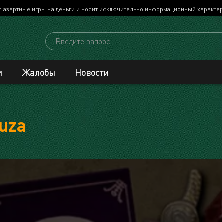
т азартные игры на деньги и носит исключительно информационный характе
и
Жалобы
Новости
uza