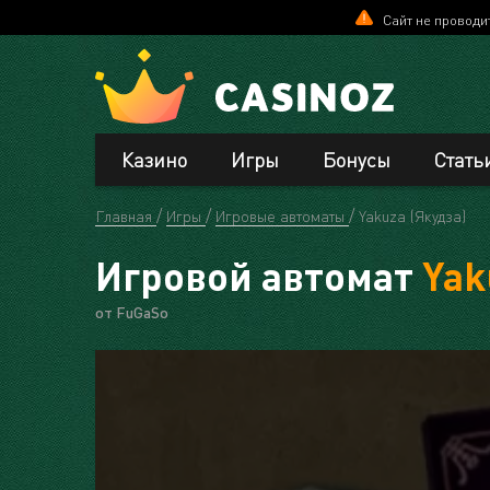
Сайт не проводи
Казино
Игры
Бонусы
Стать
Главная
Игры
Игровые автоматы
Yakuza (Якудза)
Игровой автомат
Yak
от FuGaSo