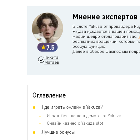
Мнение экспертов
В слоте Yakuza от провайдера Fu
Якудза нуждается в вашей помощи
мафии щедро отблагодарит вас,
бесплатных вращений, который по
7.5
особую функцию.
Далее в обзоре Casinoz мы подро
Никита
Матаев
Оглавление
Где играть онлайн в Yakuza?
Играть бесплатно в демо-слот Yakuza
Онлайн казино с Yakuza slot
Лучшие бонусы