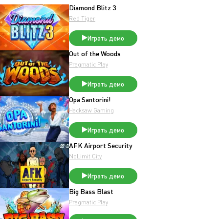
Diamond Blitz 3
Red Tiger
Играть демо
Out of the Woods
Pragmatic Play
Играть демо
Opa Santorini!
Hacksaw Gaming
Играть демо
AFK Airport Security
NoLimit City
Играть демо
Big Bass Blast
Pragmatic Play