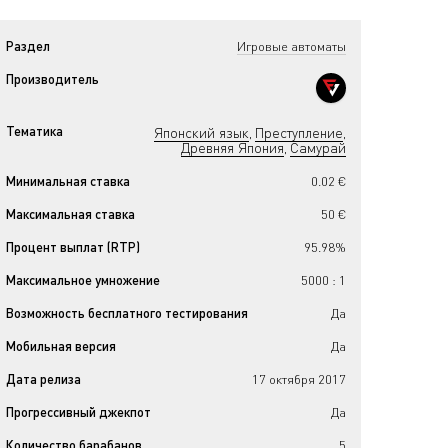
Раздел
Игровые автоматы
Производитель
Тематика
Японский язык
Преступление
,
,
Древняя Япония
Самурай
,
Минимальная ставка
0.02 €
Максимальная ставка
50 €
Процент выплат (RTP)
95.98%
Максимальное умножение
5000 : 1
Возможность бесплатного тестирования
Да
Мобильная версия
Да
Дата релиза
17 октября 2017
Прогрессивный джекпот
Да
Количество барабанов
5