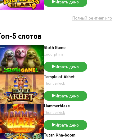
Играть демо
Полный рейтинг игр
Топ-5 слотов
Sloth Game
Endorphina
Играть демо
Temple of Akhet
Thunderkick
Играть демо
Hammerblaze
Thunderkick
Играть демо
Tutan Kha-boom