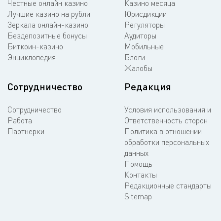
Честные онлайн казино
Казино месяца
Лучшие казино на рубли
Юрисдикции
Зеркала онлайн-казино
Регуляторы
Бездепозитные бонусы
Аудиторы
Биткоин-казино
Мобильные
Энциклопедия
Блоги
Жалобы
Сотрудничество
Редакция
Сотрудничество
Условия использования и
Работа
Ответственность сторон
Партнерки
Политика в отношении
обработки персональных
данных
Помощь
Контакты
Редакционные стандарты
Sitemap