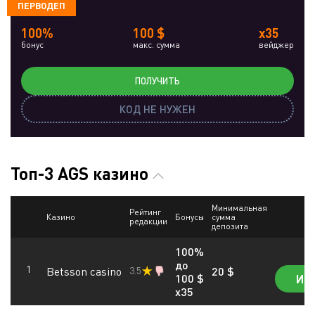
ПЕРВОДЕП
100%
100 $
x35
бонус
макс. сумма
вейджер
ПОЛУЧИТЬ
КОД НЕ НУЖЕН
Топ-3 AGS казино
Минимальная
Рейтинг
Казино
Бонусы
сумма
редакции
депозита
100%
до
Betsson casino
20 $
3.5
100 $
Игр
x35