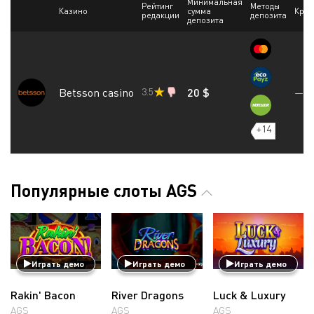
Минимальная
Рейтинг
Методы
Казино
сумма
Крип
редакции
депозита
депозита
Betsson casino
20 $
3.5
—
+14
Популярные слоты AGS
Играть демо
Играть демо
Играть демо
Rakin' Bacon
River Dragons
Luck & Luxury
AGS
AGS
AGS