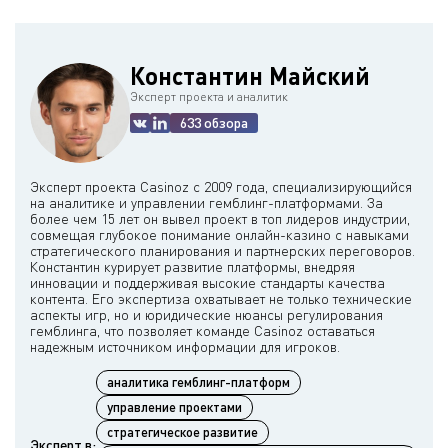
Константин Майский
Эксперт проекта и аналитик
633 обзора
Эксперт проекта Casinoz с 2009 года, специализирующийся
на аналитике и управлении гемблинг-платформами. За
более чем 15 лет он вывел проект в топ лидеров индустрии,
совмещая глубокое понимание онлайн-казино с навыками
стратегического планирования и партнерских переговоров.
Константин курирует развитие платформы, внедряя
инновации и поддерживая высокие стандарты качества
контента. Его экспертиза охватывает не только технические
аспекты игр, но и юридические нюансы регулирования
гемблинга, что позволяет команде Casinoz оставаться
аналитика гемблинг-платформ
управление проектами
стратегическое развитие
Эксперт в: