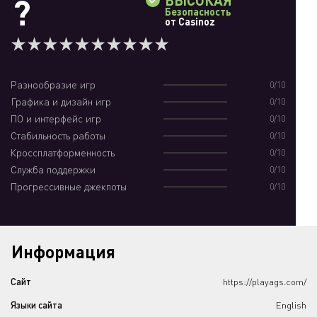
?
ВЫСОКАЯ
Безопасность
от Casinoz
Разнообразие игр
0/10
Графика и дизайн игр
0/10
ПО и интерфейс игр
0/10
Стабильность работы
0/10
Кроссплатформенность
0/10
Служба поддержки
0/10
Прогрессивные джекпоты
0/10
Информация
Сайт
https://playags.com/
Языки сайта
English