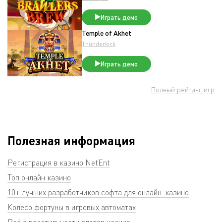
Играть демо
Temple of Akhet
Thunderkick
Играть демо
Полный рейтинг игр
Полезная информация
Регистрация в казино NetEnt
Топ онлайн казино
10+ лучших разработчиков софта для онлайн-казино
Колесо фортуны в игровых автоматах