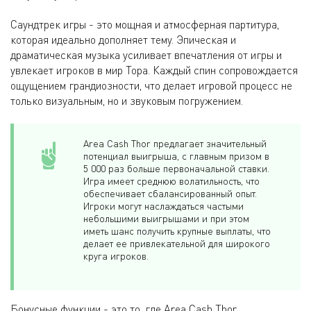
Саундтрек игры - это мощная и атмосферная партитура,
которая идеально дополняет тему. Эпическая и
драматическая музыка усиливает впечатления от игры и
увлекает игроков в мир Тора. Каждый спин сопровождается
ощущением грандиозности, что делает игровой процесс не
только визуальным, но и звуковым погружением.
Area Cash Thor предлагает значительный
потенциал выигрыша, с главным призом в
5 000 раз больше первоначальной ставки.
Игра имеет среднюю волатильность, что
обеспечивает сбалансированный опыт.
Игроки могут наслаждаться частыми
небольшими выигрышами и при этом
иметь шанс получить крупные выплаты, что
делает ее привлекательной для широкого
круга игроков.
Бонусные функции - это то, где Area Cash Thor