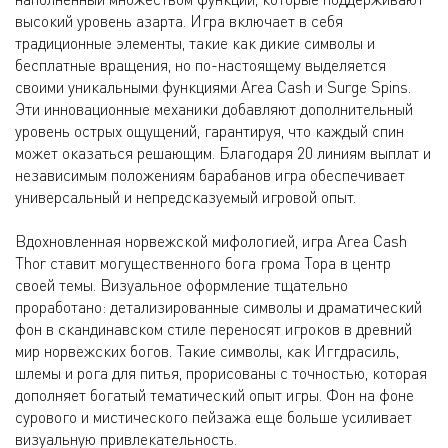
высокий уровень азарта. Игра включает в себя
традиционные элементы, такие как дикие символы и
бесплатные вращения, но по-настоящему выделяется
своими уникальными функциями Area Cash и Surge Spins.
Эти инновационные механики добавляют дополнительный
уровень острых ощущений, гарантируя, что каждый спин
может оказаться решающим. Благодаря 20 линиям выплат и
независимым положениям барабанов игра обеспечивает
универсальный и непредсказуемый игровой опыт.
Вдохновленная норвежской мифологией, игра Area Cash
Thor ставит могущественного бога грома Тора в центр
своей темы. Визуальное оформление тщательно
проработано: детализированные символы и драматический
фон в скандинавском стиле переносят игроков в древний
мир норвежских богов. Такие символы, как Иггдрасиль,
шлемы и рога для питья, прорисованы с точностью, которая
дополняет богатый тематический опыт игры. Фон на фоне
сурового и мистического пейзажа еще больше усиливает
визуальную привлекательность.