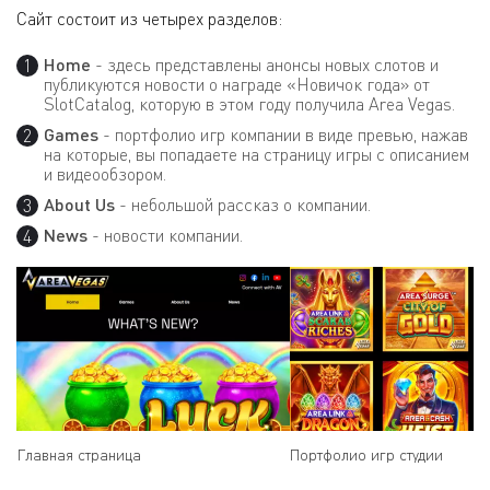
Сайт состоит из четырех разделов:
Home
- здесь представлены анонсы новых слотов и
публикуются новости о награде «Новичок года» от
SlotCatalog, которую в этом году получила Area Vegas.
Games
- портфолио игр компании в виде превью, нажав
на которые, вы попадаете на страницу игры с описанием
и видеообзором.
About Us
- небольшой рассказ о компании.
News
- новости компании.
Главная страница
Портфолио игр студии