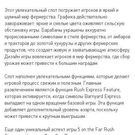
Этот увлекательный слот погружает игроков в яркий и
шумный мир фермерства. Графика действительно
завораживает: яркие и смелые цвета оживляют сельскую
обстановку игры. Барабаны украшены аккуратно
прорисованными символами в стиле фермерства, от амбаров
и тракторов до золотой кукурузы и других фермерских
продуктов, что создает живую и захватывающую атмосферу.
Дизайн игры вовлекает игроков в мир фермерства, где сбор
урожая может привести к большим наградам.
Слот наполнен увлекательными функциями, которые делают
игровой процесс свежим и полезным. Главным
развлечением является функция Rush Express Feature,
которая активируется, когда символы Barnyard Express
выпадают на одном вращении базовой игры. Эта функция
добавляет дополнительный уровень азарта, поскольку
может привести к крупным выигрышам.
Еще один уникальный аспект игры 5 on the Far Rush