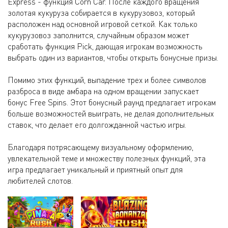
Express - функция Corn Car. После каждого вращения
золотая кукуруза собирается в кукурузовоз, который
расположен над основной игровой сеткой. Как только
кукурузовоз заполнится, случайным образом может
сработать функция Pick, дающая игрокам возможность
выбрать один из вариантов, чтобы открыть бонусные призы.
Помимо этих функций, выпадение трех и более символов
разброса в виде амбара на одном вращении запускает
бонус Free Spins. Этот бонусный раунд предлагает игрокам
больше возможностей выиграть, не делая дополнительных
ставок, что делает его долгожданной частью игры.
Благодаря потрясающему визуальному оформлению,
увлекательной теме и множеству полезных функций, эта
игра предлагает уникальный и приятный опыт для
любителей слотов.