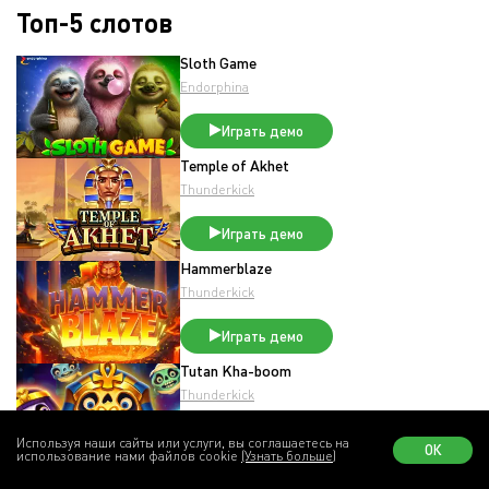
Топ-5 слотов
Sloth Game
Endorphina
Играть демо
Temple of Akhet
Thunderkick
Играть демо
Hammerblaze
Thunderkick
Играть демо
Tutan Kha-boom
Thunderkick
Играть демо
Используя наши сайты или услуги, вы соглашаетесь на
ОК
использование нами файлов cookie
(Узнать больше)
Alice: Time Rift