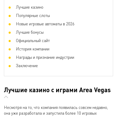
Лучшие казино
Популярные слоты
Новые игровые автоматы в 2026
Лучшие бонусы
Официальный сайт
История компании
Награды и признание индустрии
Заключение
Лучшие казино с играми Area Vegas
Несмотря на то, что компания появилась совсем недавно,
она уже разработала и запустила более 10 игровых