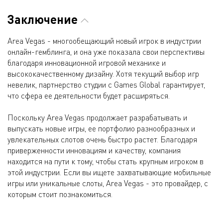
Заключение
Area Vegas - многообещающий новый игрок в индустрии
онлайн-гемблинга, и она уже показала свои перспективы
благодаря инновационной игровой механике и
высококачественному дизайну. Хотя текущий выбор игр
невелик, партнерство студии с Games Global гарантирует,
что сфера ее деятельности будет расширяться.
Поскольку Area Vegas продолжает разрабатывать и
выпускать новые игры, ее портфолио разнообразных и
увлекательных слотов очень быстро растет. Благодаря
приверженности инновациям и качеству, компания
находится на пути к тому, чтобы стать крупным игроком в
этой индустрии. Если вы ищете захватывающие мобильные
игры или уникальные слоты, Area Vegas - это провайдер, с
которым стоит познакомиться.