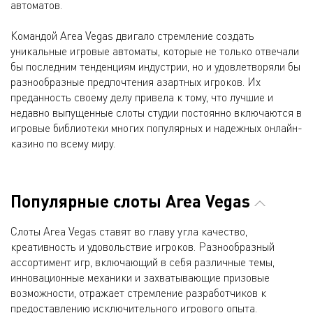
автоматов.
Командой Area Vegas двигало стремление создать
уникальные игровые автоматы, которые не только отвечали
бы последним тенденциям индустрии, но и удовлетворяли бы
разнообразные предпочтения азартных игроков. Их
преданность своему делу привела к тому, что лучшие и
недавно выпущенные слоты студии постоянно включаются в
игровые библиотеки многих популярных и надежных онлайн-
казино по всему миру.
Популярные слоты Area Vegas
Слоты Area Vegas ставят во главу угла качество,
креативность и удовольствие игроков. Разнообразный
ассортимент игр, включающий в себя различные темы,
инновационные механики и захватывающие призовые
возможности, отражает стремление разработчиков к
предоставлению исключительного игрового опыта.