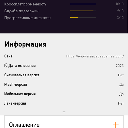
Кроссплатформенность
10/10
Служба поддержки
9/10
Прогрессивные джекпоты
3/10
Информация
Сайт
https://www.areavegasgames.com/
🗓️ Дата основания
2023
Скачиваемая версия
Нет
Flash-версия
Да
Мобильная версия
Да
Лайв-версия
Нет
Оглавление