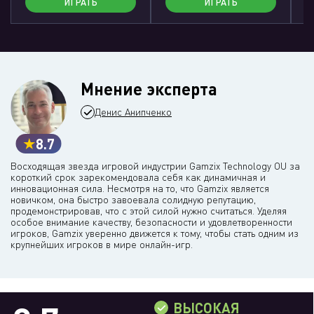
ИГРАТЬ
ИГРАТЬ
Мнение эксперта
Денис Анипченко
8.7
Восходящая звезда игровой индустрии Gamzix Technology OU за
короткий срок зарекомендовала себя как динамичная и
инновационная сила. Несмотря на то, что Gamzix является
новичком, она быстро завоевала солидную репутацию,
продемонстрировав, что с этой силой нужно считаться. Уделяя
особое внимание качеству, безопасности и удовлетворенности
игроков, Gamzix уверенно движется к тому, чтобы стать одним из
крупнейших игроков в мире онлайн-игр.
ВЫСОКАЯ