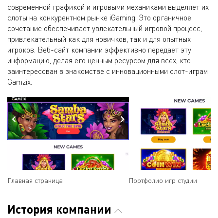
современной графикой и игровыми механиками выделяет их
слоты на конкурентном рынке iGaming. Это органичное
сочетание обеспечивает увлекательный игровой процесс,
привлекательный как для новичков, так и для опытных
игроков. Веб-сайт компании эффективно передает эту
информацию, делая его ценным ресурсом для всех, кто
заинтересован в знакомстве с инновационными слот-играм
Gamzix.
Главная страница
Портфолио игр студии
История компании