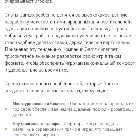
очаровывают игроков.
Слоты Gamzix особенно ценятся за высококачественную
разработку макетов, оптимизированных для вертикальной
адаптации на мобильных устройствах. Поскольку экраны
мобильных устройств продолжают увеличиваться, игрокам
стало удобнее делать ставки, держа телефон вертикально.
Признавая эту тенденцию, компания Gamzix уделяет
приоритетное внимание разработке своих игр в таком
формате, чтобы обеспечить игрокам максимальный комфорт
и удовольствие во время игры.
Среди отличительных особенностей, которые Gamzix
внедряет в свои игровые автоматы, следующие:
Многоуровневые джекпоты:
Оператор может настраивать их
под себя, обеспечивая индивидуальный подход к розыгрышу
джекпота.
Внутриигровые турниры:
Операторы могут проводить
различные соревнования прямо в играх, что повышает
вовлеченность игроков.