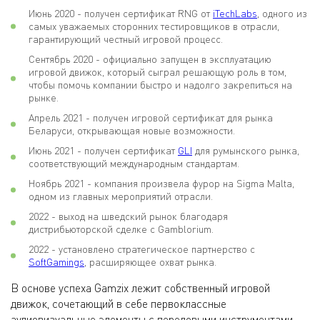
Июнь 2020 - получен сертификат RNG от
iTechLabs
, одного из
самых уважаемых сторонних тестировщиков в отрасли,
гарантирующий честный игровой процесс.
Сентябрь 2020 - официально запущен в эксплуатацию
игровой движок, который сыграл решающую роль в том,
чтобы помочь компании быстро и надолго закрепиться на
рынке.
Апрель 2021 - получен игровой сертификат для рынка
Беларуси, открывающая новые возможности.
Июнь 2021 - получен сертификат
GLI
для румынского рынка,
соответствующий международным стандартам.
Ноябрь 2021 - компания произвела фурор на Sigma Malta,
одном из главных мероприятий отрасли.
2022 - выход на шведский рынок благодаря
дистрибьюторской сделке с Gamblorium.
2022 - установлено стратегическое партнерство с
SoftGamings
, расширяющее охват рынка.
В основе успеха Gamzix лежит собственный игровой
движок, сочетающий в себе первоклассные
аудиовизуальные элементы с передовыми инструментами