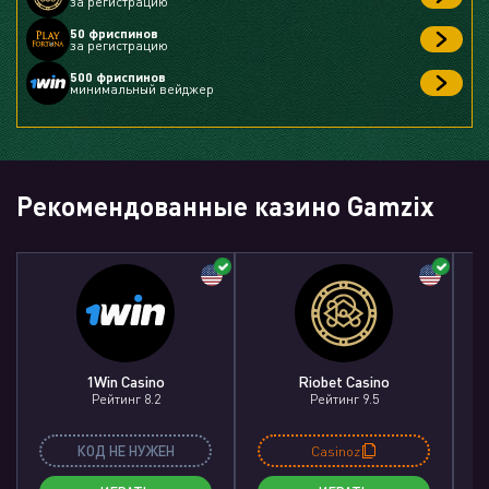
за регистрацию
50 фриспинов
за регистрацию
500 фриспинов
минимальный вейджер
Рекомендованные казино Gamzix
1Win Casino
Riobet Casino
Рейтинг 8.2
Рейтинг 9.5
КОД НЕ НУЖЕН
Casinoz