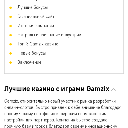
Лучшие бонусы
Официальный сайт
История компании
Награды и признание индустрии
Топ-3 Gamzix казино
Новые бонусы
Заключение
Лучшие казино с играми Gamzix
Gamzix, относительно новый участник рынка разработки
онлайн-слотов, быстро привлек к себе внимание благодаря
своему яркому портфолио и широким возможностям
настройки для партнеров. Компания быстро создала
прочную базу игроков благодаря своему инновационному