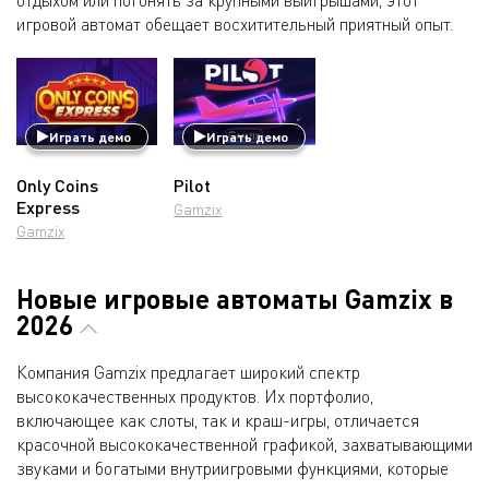
игровой автомат обещает восхитительный приятный опыт.
Играть демо
Играть демо
Only Coins
Pilot
Express
Gamzix
Gamzix
Новые игровые автоматы Gamzix в
2026
Компания Gamzix предлагает широкий спектр
высококачественных продуктов. Их портфолио,
включающее как слоты, так и краш-игры, отличается
красочной высококачественной графикой, захватывающими
звуками и богатыми внутриигровыми функциями, которые