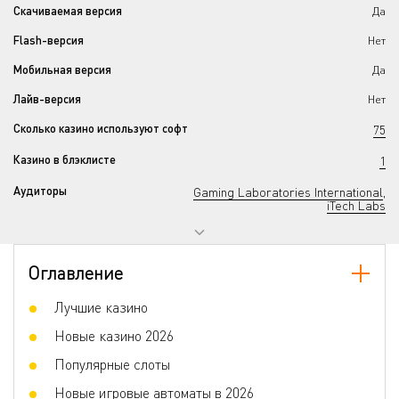
Скачиваемая версия
Да
Flash-версия
Нет
Мобильная версия
Да
Лайв-версия
Нет
Сколько казино используют софт
75
Казино в блэклисте
1
Аудиторы
Gaming Laboratories International
,
iTech Labs
Контактные данные
Оглавление
🏠 Почтовый адрес
Tuukri tn 19-315, Kesklinna linnaosa,
Tallinn, Harjumaa 10152, Estonia
Лучшие казино
Email
Общий емейл компании
,
Новые казино 2026
Емейл Александра Косогова
Популярные слоты
+380996664916
Телефоны
Общий телефон
Новые игровые автоматы в 2026