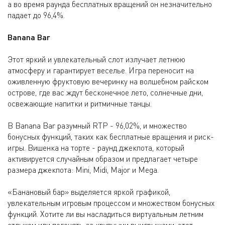
а во время раунда бесплатных вращений он незначительно
падает до 96,4%.
Banana Bar
Этот яркий и увлекательный слот излучает летнюю
атмосферу и гарантирует веселье. Игра переносит на
оживленную фруктовую вечеринку на волшебном райском
острове, где вас ждут бесконечное лето, солнечные дни,
освежающие напитки и ритмичные танцы.
В Banana Bar разумный RTP - 96,02%, и множество
бонусных функций, таких как бесплатные вращения и риск-
игры. Вишенка на торте - раунд джекпота, который
активируется случайным образом и предлагает четыре
размера джекпота: Mini, Midi, Major и Mega.
«Банановый бар» выделяется яркой графикой,
увлекательным игровым процессом и множеством бонусных
функций. Хотите ли вы насладиться виртуальным летним
отдыхом или погонять за крупными выигрышами, этот