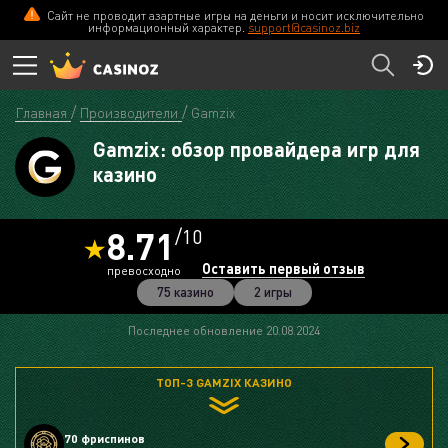
Сайт не проводит азартные игры на деньги и носит исключительно
информационный характер.
support@casinoz.biz
Главная
Производители
Gamzix
Gamzix: обзор провайдера игр для
казино
8.71
/10
Оставить первый отзыв
превосходно
75 казино
2 игры
Последнее обновление 20.08.2024
ТОП-3 GAMZIX КАЗИНО
70 фриспинов