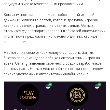
подходу и высококачественным предложениям.
Компания постоянно развивает собственный игровой
движок и коллекцию слотов, которые доступны игрокам
казино в разных странах и на разных рынках. Gamzix
стремится удовлетворить запросы любителей классических
игр, а также предложить много нового для тех, кто ищет
разнообразия.
Несмотря на свою относительную молодость, Gamzix
быстро зарекомендовал себя как авторитетный игрок на
арене iGaming, завоевав свое место среди разработчиков.
Поэтому слоты Gamzix можно найти в постоянно растущем
списке уважаемых и авторитетных онлайн-казино.