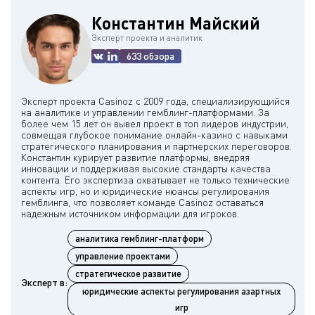
Константин Майский
Эксперт проекта и аналитик
633 обзора
Эксперт проекта Casinoz с 2009 года, специализирующийся
на аналитике и управлении гемблинг-платформами. За
более чем 15 лет он вывел проект в топ лидеров индустрии,
совмещая глубокое понимание онлайн-казино с навыками
стратегического планирования и партнерских переговоров.
Константин курирует развитие платформы, внедряя
инновации и поддерживая высокие стандарты качества
контента. Его экспертиза охватывает не только технические
аспекты игр, но и юридические нюансы регулирования
гемблинга, что позволяет команде Casinoz оставаться
аналитика гемблинг-платформ
управление проектами
стратегическое развитие
Эксперт в:
юридические аспекты регулирования азартных
игр