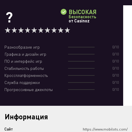
?
ВЫСОКАЯ
Безопасность
от Casinoz
Разнообразие игр
0/10
Графика и дизайн игр
0/10
ПО и интерфейс игр
0/10
Стабильность работы
0/10
Кроссплатформенность
0/10
Служба поддержки
0/10
Прогрессивные джекпоты
0/10
Информация
Сайт
https://www.mobilots.com/