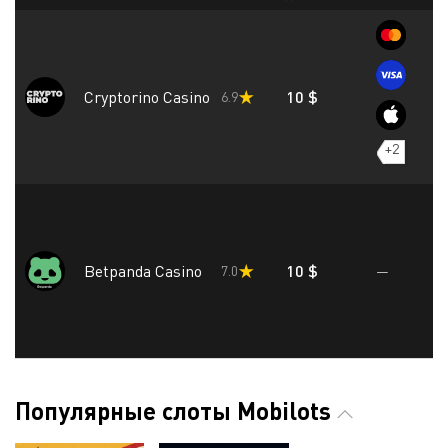
Cryptorino Casino
10 $
6.9
+2
Betpanda Casino
10 $
7.0
—
Популярные слоты Mobilots