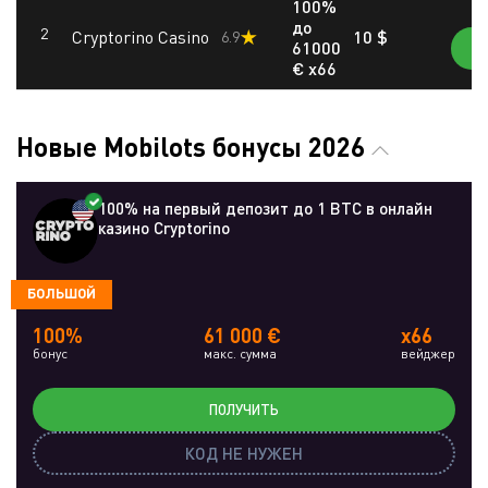
100%
до
Cryptorino Casino
10 $
6.9
61000
€ x66
Новые Mobilots бонусы 2026
100% на первый депозит до 1 BTC в онлайн
казино Cryptorino
БОЛЬШОЙ
100%
61 000 €
x66
бонус
макс. сумма
вейджер
ПОЛУЧИТЬ
КОД НЕ НУЖЕН