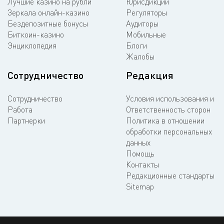
Лучшие казино на рубли
Юрисдикции
Зеркала онлайн-казино
Регуляторы
Бездепозитные бонусы
Аудиторы
Биткоин-казино
Мобильные
Энциклопедия
Блоги
Жалобы
Сотрудничество
Редакция
Сотрудничество
Условия использования и
Работа
Ответственность сторон
Партнерки
Политика в отношении
обработки персональных
данных
Помощь
Контакты
Редакционные стандарты
Sitemap