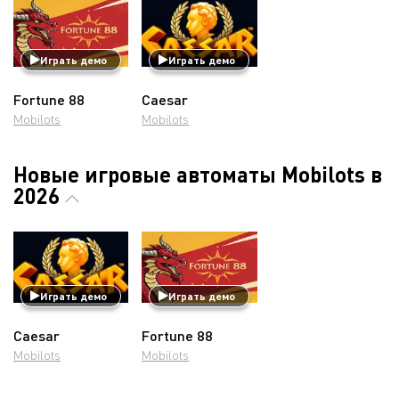
Играть демо
Играть демо
Fortune 88
Caesar
Mobilots
Mobilots
Новые игровые автоматы Mobilots в
2026
Играть демо
Играть демо
Caesar
Fortune 88
Mobilots
Mobilots