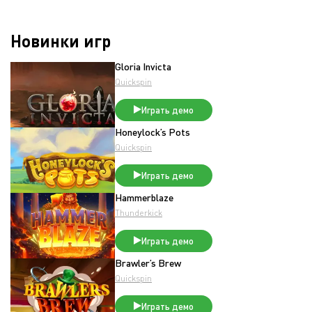
Новинки игр
Gloria Invicta
Quickspin
Играть демо
Honeylock’s Pots
Quickspin
Играть демо
Hammerblaze
Thunderkick
Играть демо
Brawler’s Brew
Quickspin
Играть демо