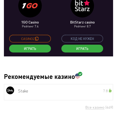
1GO Casino
BitStarz casino
Рейтинг 7.4
Рейтинг 8.7
CASINOZ
КОД НЕ НУЖЕН
ИГРАТЬ
ИГРАТЬ
Рекомендуемые казино
Stake
7.8
Все казино
(469)