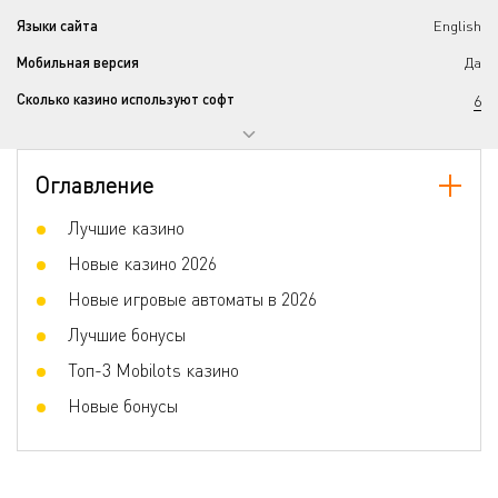
Языки сайта
English
Мобильная версия
Да
Сколько казино используют софт
6
Оглавление
Лучшие казино
Новые казино 2026
Новые игровые автоматы в 2026
Лучшие бонусы
Топ-3 Mobilots казино
Новые бонусы