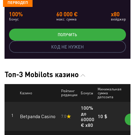
ПЕРВОДЕП
100%
60 000 €
x80
бонус
макс. сумма
вейджер
ПОЛУЧИТЬ
КОД НЕ НУЖЕН
Топ-3 Mobilots казино
Минимальная
Рейтинг
Казино
Бонусы
сумма
редакции
депозита
100%
до
Betpanda Casino
10 $
7.0
60000
€ x80