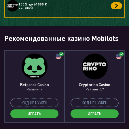
100% до 61000 €
большой
Рекомендованные казино Mobilots
Betpanda Casino
Cryptorino Casino
Рейтинг 7
Рейтинг 6.9
КОД НЕ НУЖЕН
КОД НЕ НУЖЕН
ИГРАТЬ
ИГРАТЬ