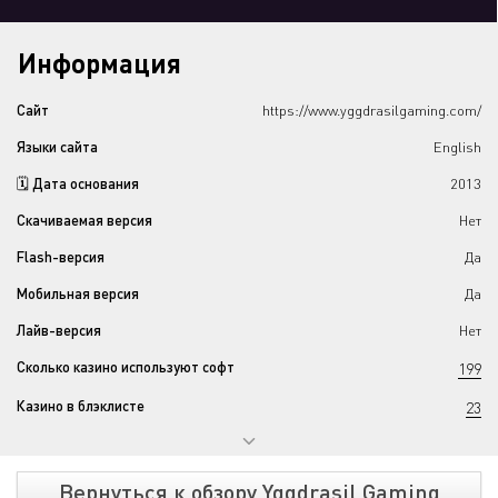
Информация
Сайт
https://www.yggdrasilgaming.com/
Языки сайта
English
🗓️ Дата основания
2013
Скачиваемая версия
Нет
Flash-версия
Да
Мобильная версия
Да
Лайв-версия
Нет
Сколько казино используют софт
199
Казино в блэклисте
23
Закрытые казино
1
Юрисдикция
Мальта
Вернуться к обзору Yggdrasil Gaming