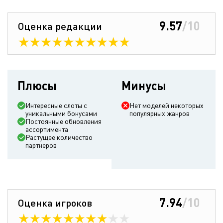
Да, бесплатные демо-версии автоматов данного бренда
представлены во многих онлайн-казино. Их также можно
протестировать в обзорах видеослотов на Casinoz.
9.57
/10
Оценка редакции
Плюсы
Минусы
Интересные слоты с
Нет моделей некоторых
уникальными бонусами
популярных жанров
Постоянные обновления
ассортимента
Растущее количество
партнеров
7.94
/
10
Оценка игроков