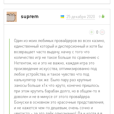
suprem
25 декабря 2020
9
0
Один из моих любимых провайдеров во всех казино,
единственный который и дисперсионный и хотя бы
возвращает часто выдачу, начну с того что
количество игр не такое больше по сравнению с
Нетентом, но и это не важно, каждая игра это
произведение искусства, оптимизированно под
любое устройства, и такое чувство что под
калькулятор так же. Было пару раз крупные
заносы больше х1к что круто, конечно пришлось
при этом крутить барабан долго, но в общем-то я
доволен и не в минусе от этого провайдера.
Бонуски в основном это красочные представления,
и не кажется чем-то дешевым, очень сочно и
цветасто - за это лайк однозначно! Да и когда я в