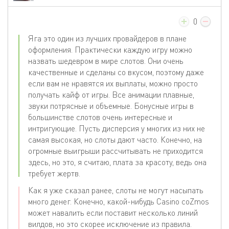
0
Яга это один из лучших провайдеров в плане
оформления. Практически каждую игру можно
назвать шедевром в мире слотов. Они очень
качественные и сделаны со вкусом, поэтому даже
если вам не нравятся их выплаты, можно просто
получать кайф от игры. Все анимации плавные,
звуки потрясные и объемные. Бонусные игры в
большинстве слотов очень интересные и
интригующие. Пусть дисперсия у многих из них не
самая высокая, но слоты дают часто. Конечно, на
огромные выигрыши рассчитывать не приходится
здесь, но это, я считаю, плата за красоту, ведь она
требует жертв.
Как я уже сказал ранее, слоты не могут насыпать
много денег. Конечно, какой-нибудь Casino coZmos
может навалить если поставит несколько линий
вилдов, но это скорее исключение из правила.