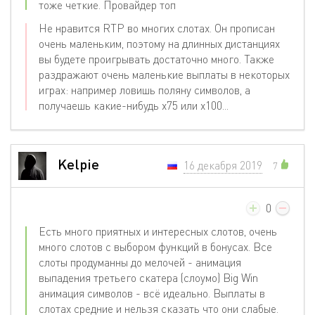
тоже четкие. Провайдер топ
Не нравится RTP во многих слотах. Он прописан
очень маленьким, поэтому на длинных дистанциях
вы будете проигрывать достаточно много. Также
раздражают очень маленькие выплаты в некоторых
играх: например ловишь поляну символов, а
получаешь какие-нибудь х75 или х100...
Kelpie
16 декабря 2019
7
0
Есть много приятных и интересных слотов, очень
много слотов с выбором функций в бонусах. Все
слоты продуманны до мелочей - анимация
выпадения третьего скатера (слоумо) Big Win
анимация символов - всё идеально. Выплаты в
слотах средние и нельзя сказать что они слабые.