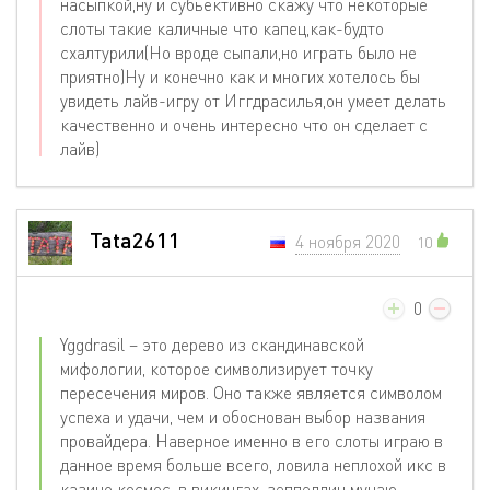
насыпкой,ну и субьективно скажу что некоторые
слоты такие каличные что капец,как-будто
схалтурили(Но вроде сыпали,но играть было не
приятно)Ну и конечно как и многих хотелось бы
увидеть лайв-игру от Иггдрасилья,он умеет делать
качественно и очень интересно что он сделает с
лайв)
Tata2611
4 ноября 2020
10
0
Yggdrasil – это дерево из скандинавской
мифологии, которое символизирует точку
пересечения миров. Оно также является символом
успеха и удачи, чем и обоснован выбор названия
провайдера. Наверное именно в его слоты играю в
данное время больше всего, ловила неплохой икс в
казино космос, в викингах, зеппеллин мучаю