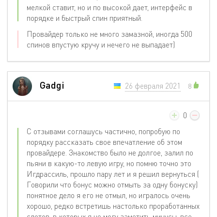
мелкой ставит, но и по высокой дает, интерфейс в
порядке и быстрый спин приятный.
Провайдер только не много замазной, иногда 500
спинов впустую кручу и нечего не выпадает)
Gadgi
26 февраля 2021
8
0
С отзывами соглашусь частично, попробую по
порядку рассказать свое впечатление об этом
провайдере. Знакомство было не долгое, залил по
пьяни в какую-то левую игру, но помню точно это
Игдрассиль, прошло пару лет и я решил вернуться (
Говорили что бонус можно отмыть за одну бонуску)
понятное дело я его не отмыл, но игралось очень
хорошо, редко встретишь настолько проработанных
слотов. в которых я не могу заметить минусы, все