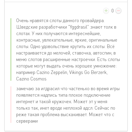
0
Очень нравятся слоты данного провайдера.
Шведские разработчики "Yggdrasil" знают толк в
слотах. У них получаются интереснейшие,
контрасные, увлекательные, яркие, оригинальные
слоты. Одно удовольствие крутить их слоты. Всё
настраивается до мелочей, ставочка, автоспин, в
меню слотов расширенные настроечки. Есть слоты
которые могут выдать очень хорошее умножение:
например Cazino Zeppelin, Vikings Go Berzerk,
Cazino Cosmos
замечаю за игдрасил что частенько во время игры
появляется надпись типа плохое подключение
интернет и такой кружочек. Может эт у меня
только так, инет вроде неплохой адсл. Сейчас по
реже такая проблема выскакивает. Может что с
серверами