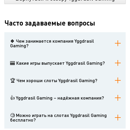
Контактные данные
Часто задаваемые вопросы
🏠 Почтовый адрес
35 Sliema, SLM 1606, Regent House
🍀 Чем занимается компания Yggdrasil
Gaming?
Yggdrasil Gaming – это уже очень известная студия, выпускающая
азартные игры для интернет-казино. Продукция шведской
🎰 Какие игры выпускает Yggdrasil Gaming?
компании представлена в огромном количестве популярных
заведений.
В начале деятельности компания специализировалась на
моментальных лотереях, но позже освоила игры других жанров.
🏆 Чем хороши слоты Yggdrasil Gaming?
Сейчас особенно популярны видеослоты студии Иггдрасиль
Гейминг. Их можно увидеть почти во всех крупнейших
Игровые автоматы студии привлекают клиентов необычными
мультиплатформенных онлайн-казино.
темами, уникальными функциями геймплея, очень зрелищной
👍 Yggdrasil Gaming – надёжная компания?
графикой, удобным интерфейсом, многочисленными
настройками и достаточно высокими показателями возврата.
Да, это известный и авторитетный бренд. Студия работает по
Это позволяет им занимать лидирующие позиции на рынке.
лицензии знаменитого регулятора, сотрудничает с
🧐 Можно играть на слотах Yggdrasil Gaming
независимыми аудиторами и считается очень надёжным
бесплатно?
производителем софта для интернет-казино.