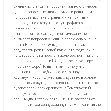
Очень часто видел в поборках казино стримеров
где они заносят не плохие суммы и решил сам
попробовать.Очень странный и не понятный
провайдер,но скажу точно тут графика очень
симпатичная и не зашторенная как в ЕГТ или
аматике том же самом,да и оптимизация не
вызывает вопросов у меня,не лагаю совершенно
слоты(В пк версии)функциональность так
радует,есть режим левой как у нетента,конечно
некоторые слоты просто тяжело воспринимать из
за своей красочности (Вроде:Time Travel Tigers
либо сани шорс)По выплатам я скажу что
насыпают не плохо,было дело что пару раз
крутанул и х650 получил как с куста,но в основе
своей это до жути дисперсионные слоты которые
пугают своей прожорливостью.Тематический
блекджек тоже порадовал лепреконами там
разными,да и ставки лояльные и не заставляют
раскошелиться сразу,залипнуть можно капитально