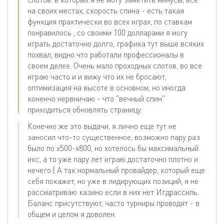
на своих местах, скорость спина - есть такая
функция практически во всех играх, по ставкам
понравилось , со своими 100 долларами я могу
играть достаточно долго, графика тут выше всяких
похвал, видно что работали профессионалы в
своем делее. Очень мало проходных слотов, во все
играю часто и и вижу что их не бросают,
оптимизация на высоте в основном, но иногда
коненчо нервничаю - что "вечный спин"
приходиться обновлять страницу.
Конечно же это выдачи, я лично еще тут не
заносил что-то существенное, возможно пару раз
было по х500-х800, но хотелось бы максимальный
икс, а то уже пару лет играю достаточно плотно и
нечего:( А так нормальный провайдер, который еще
себя покажет, но уже в лидирующих позиций, я не
рассматриваю казино если в них нет Игдрассиль.
Баланс присутствуют, часто турниры проводят - в
общем и целом я доволен.