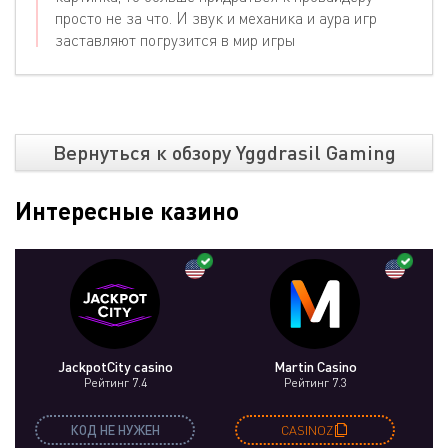
просто не за что. И звук и механика и аура игр
заставляют погрузится в мир игры
Вернуться к обзору Yggdrasil Gaming
Интересные казино
JackpotCity casino
Martin Casino
Рейтинг 7.4
Рейтинг 7.3
КОД НЕ НУЖЕН
CASINOZ