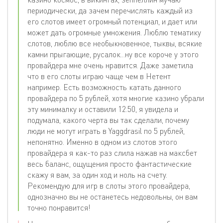
периодически, да зачем перечислять каждый из
его слотов имеет огромный потенциал, и дает или
может дать огромные умножения. Люблю тематику
слотов, люблю все необыкновенное, тыквы, всякие
камни прыгающие, русалок...ну все короче у этого
провайдера мне очень нравится. Даже заметила
что в его слоты играю чаще чем в Нетент
например. Есть возможность катать данного
провайдера по 5 рублей, хотя многие казино убрали
эту минималку и оставили 12.50, я увидела и
подумала, какого черта вы так сделали, почему
люди не могут играть в Yaggdrasil по 5 рублей,
непонятно. Именно в одном из слотов этого
провайдера я как-то раз слила нажав на максбет
весь баланс, ощущения просто фантастические
скажу я вам, за один ход и ноль на счету.
Рекомендую для игр в слоты этого провайдера,
однозначно вы не останетесь недовольны, он вам
точно понравится!