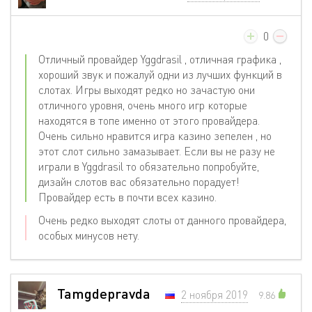
0
Отличный провайдер Yggdrasil , отличная графика ,
хороший звук и пожалуй одни из лучших функций в
слотах. Игры выходят редко но зачастую они
отличного уровня, очень много игр которые
находятся в топе именно от этого провайдера.
Очень сильно нравится игра казино зепелен , но
этот слот сильно замазывает. Если вы не разу не
играли в Yggdrasil то обязательно попробуйте,
дизайн слотов вас обязательно порадует!
Провайдер есть в почти всех казино.
Очень редко выходят слоты от данного провайдера,
особых минусов нету.
Tamgdepravda
2 ноября 2019
9.86