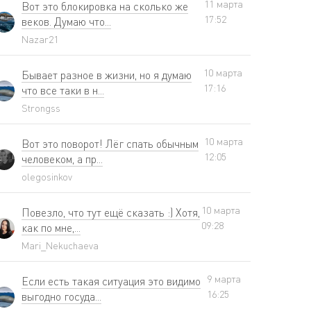
11 мартa
Вот это блокировка на сколько же
17:52
веков. Думаю что...
Nazar21
10 мартa
Бывает разное в жизни, но я думаю
17:16
что все таки в н...
Strongss
10 мартa
Вот это поворот! Лёг спать обычным
12:05
человеком, а пр...
olegosinkov
10 мартa
Повезло, что тут ещё сказать :) Хотя,
09:28
как по мне,...
Mari_Nekuchaeva
9 мартa
Если есть такая ситуация это видимо
16:25
выгодно госуда...