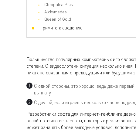
Cleopatra Plus
Alchymedes
Queen of Gold
Примите к сведению
Большинство популярных компьютерных игр являютс
степени. С видеослотами ситуация несколько иная
никак не связанным с предыдущими или будущими з
С одной стороны, это хорошо, ведь даже первый
выплату.
С другой, если играешь несколько часов подряд
Разработчики софта для интернет-гемблинга давно
онлайн-казино есть слоты, в которых реализованы
может означать более выгодные условия, дополнит