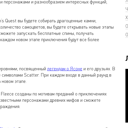
Л
ми персонажами и разнообразием интересных функций,
Ч
Х
’s Quest вы будете собирать драгоценные камни,
О
оличество самоцветов, вы будете открывать новые этапы
сможете запускать бесплатные спины, получать
О
 каждом новом этапе приключения будут все более
 уровнями, посвященный
легендам о Ясоне
и его друзьях. В
 символами Scatter. При каждом входе в данный раунд в
 новом этапе.
n Fleece созданы по мотивам преданий о приключениях
 известными персонажами древних мифов и сможете
граждения.