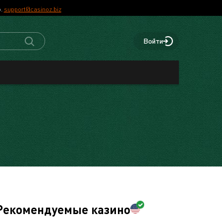
р.
support@casinoz.biz
Войти
Рекомендуемые казино