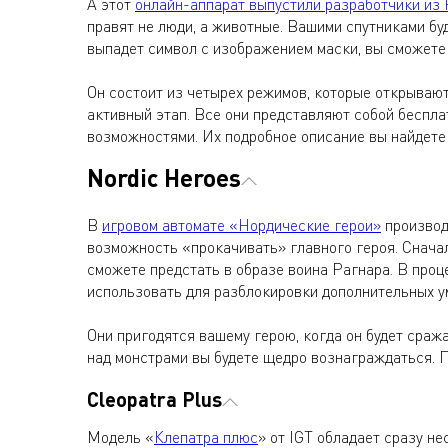
А этот
онлайн-аппарат выпустили разработчики из 
правят не люди, а животные. Вашими спутниками буд
выпадет символ с изображением маски, вы сможете 
Он состоит из четырех режимов, которые открывают
активный этап. Все они представляют собой беспл
возможностями. Их подробное описание вы найдете в
Nordic Heroes
В
игровом автомате «Нордические герои»
производс
возможность «прокачивать» главного героя. Сначал
сможете предстать в образе воина Рагнара. В проц
использовать для разблокировки дополнительных у
Они пригодятся вашему герою, когда он будет сраж
над монстрами вы будете щедро вознаграждаться. П
Cleopatra Plus
Модель «
Клепатра плюс
» от IGT обладает сразу н