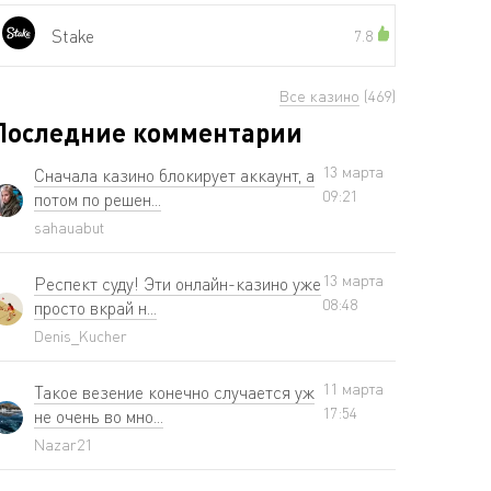
Stake
7.8
Все казино
(469)
Последние комментарии
13 мартa
Сначала казино блокирует аккаунт, а
09:21
потом по решен...
sahauabut
13 мартa
Респект суду! Эти онлайн-казино уже
08:48
просто вкрай н...
Denis_Kucher
11 мартa
Такое везение конечно случается уж
17:54
не очень во мно...
Nazar21