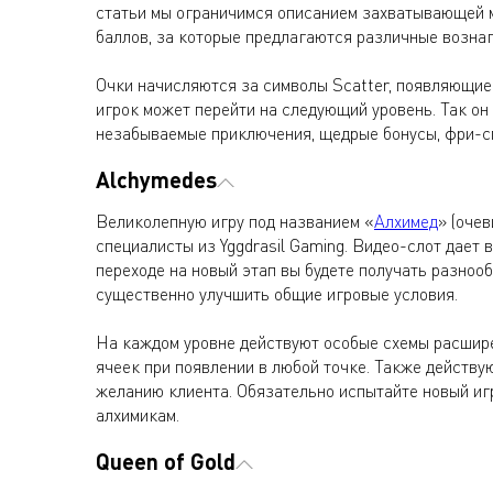
статьи мы ограничимся описанием захватывающей м
баллов, за которые предлагаются различные возна
Очки начисляются за символы Scatter, появляющиес
игрок может перейти на следующий уровень. Так он 
незабываемые приключения, щедрые бонусы, фри-сп
Alchymedes
Великолепную игру под названием «
Алхимед
» (оче
специалисты из Yggdrasil Gaming. Видео-слот дает 
переходе на новый этап вы будете получать разноо
существенно улучшить общие игровые условия.
На каждом уровне действуют особые схемы расшире
ячеек при появлении в любой точке. Также действ
желанию клиента. Обязательно испытайте новый и
алхимикам.
Queen of Gold