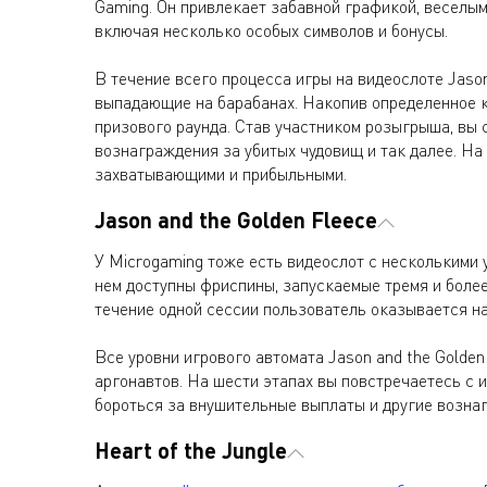
Gaming. Он привлекает забавной графикой, веселы
включая несколько особых символов и бонусы.
В течение всего процесса игры на видеослоте Jason
выпадающие на барабанах. Накопив определенное к
призового раунда. Став участником розыгрыша, вы 
вознаграждения за убитых чудовищ и так далее. На
захватывающими и прибыльными.
Jason and the Golden Fleece
У Microgaming тоже есть видеослот с несколькими
нем доступны фриспины, запускаемые тремя и более
течение одной сессии пользователь оказывается на
Все уровни игрового автомата Jason and the Golde
аргонавтов. На шести этапах вы повстречаетесь с
бороться за внушительные выплаты и другие возна
Heart of the Jungle