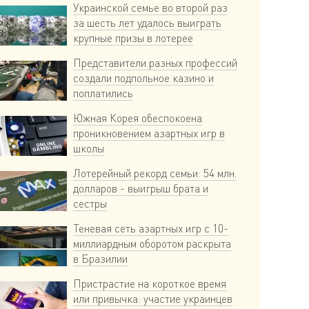
Украинской семье во второй раз
за шесть лет удалось выиграть
крупные призы в лотерее
Представители разных профессий
создали подпольное казино и
поплатились
Южная Корея обеспокоена
проникновением азартных игр в
школы
Лотерейный рекорд семьи: 54 млн.
долларов - выигрыш брата и
сестры
Теневая сеть азартных игр с 10-
миллиардным оборотом раскрыта
в Бразилии
Пристрастие на короткое время
или привычка: участие украинцев