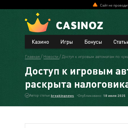
Сайт не проводи
Казино
Игры
Бонусы
Стать
Главная
Новости
Доступ к игровым автоматам по чу
Доступ к игровым ав
раскрыта налоговик
Автор статьи:
breakingnews
Опубликовано:
18 июля 2025