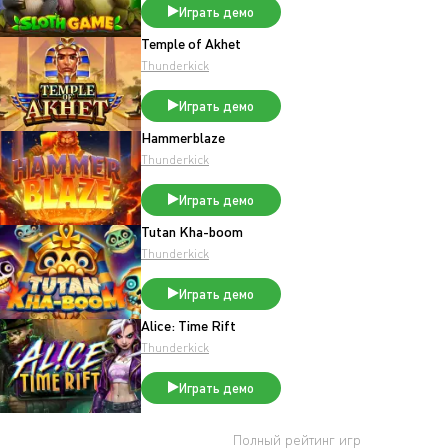
Играть демо
Temple of Akhet
Thunderkick
Играть демо
Hammerblaze
Thunderkick
Играть демо
Tutan Kha-boom
Thunderkick
Играть демо
Alice: Time Rift
Thunderkick
Играть демо
Полный рейтинг игр