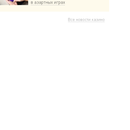
в азартных играх
Все новости казино