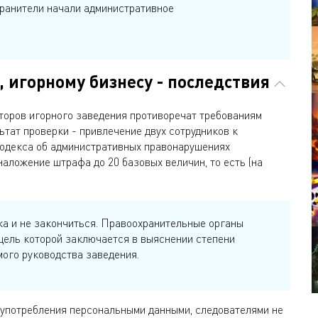
хранители начали административное
, игорному бизнесу - последствия
торов игорного заведения противоречат требованиям
ьтат проверки - привлечение двух сотрудников к
 Кодекса об административных правонарушениях
аложение штрафа до 20 базовых величин, то есть (на
ка и не закончиться. Правоохранительные органы
цель которой заключается в выяснении степени
амого руководства заведения.
употребления персональными данными, следователями не