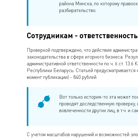
района Минска, по которому правоо
разбирательство.
Сотрудникам - ответственность
Проверкой подтверждено, что действия администра
законодательства в сфере игорного бизнеса. Резул
административной ответственности по ч. 6 ст. 13.6
Республики Беларусь. Статьей предусматривается н
момент публикации) - 840 рублей.
Вот только история-то эта может по
проводят доследственную проверку, 
вовлеченности других лиц, в т.ч. и с
С учетом масштабов нарушений и возможностей зло