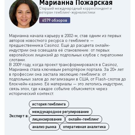
Марианна Пожарская
Старший международный корреспондент и
ветеран гемблинг-журналистики
6579 обзоров
Марианна начала карьеру в 2002-м, став одним из первых
авторов новостного ресурса о гемблинге —
предшественника Casinoz. Ещё до расцвета онлайн-
индустрии она освещала её становление: от первых
европейских лицензий до подпольных клубов с пиратскими
слотами.
В 2009 году, когда проект трансформировался в Casinoz,
Марианна стала ключевым репортёром портала. За 20+ лет
в профессии она застала эволюцию гемблинга: от
подпольных залов до легализации в США, от Flash-слотов до
блокчейн-казино. Её материалы — это летопись индустрии,
связь эпох, где каждое событие объясняется через
история гемблинга
международное регулирование
Эксперт в:
лицензирование
онлайн-гемблинг
анализ рынка
оперативная аналитика