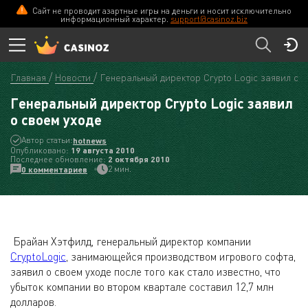
Сайт не проводит азартные игры на деньги и носит исключительно
информационный характер.
support@casinoz.biz
Главная
Новости
Генеральный директор Crypto Logic заявил о 
Генеральный директор Crypto Logic заявил
о своем уходе
Автор статьи:
hotnews
Опубликовано:
19 августа 2010
Последнее обновление:
2 октября 2010
2 мин.
0 комментариев
Брайан Хэтфилд, генеральный директор компании
CryptoLogic
, занимающейся производством игрового софта,
заявил о своем уходе после того как стало известно, что
убыток компании во втором квартале составил 12,7 млн
долларов.