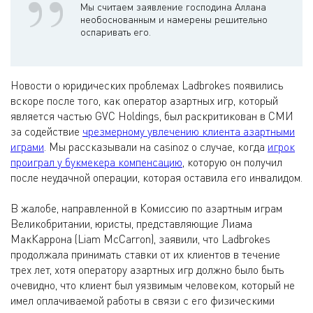
Мы считаем заявление господина Аллана
необоснованным и намерены решительно
оспаривать его.
Новости о юридических проблемах Ladbrokes появились
вскоре после того, как оператор азартных игр, который
является частью GVC Holdings, был раскритикован в СМИ
за содействие
чрезмерному увлечению клиента азартными
играми
. Мы рассказывали на casinoz о случае, когда
игрок
проиграл у букмекера компенсацию
, которую он получил
после неудачной операции, которая оставила его инвалидом.
В жалобе, направленной в Комиссию по азартным играм
Великобритании, юристы, представляющие Лиама
МакКаррона (Liam McCarron), заявили, что Ladbrokes
продолжала принимать ставки от их клиентов в течение
трех лет, хотя оператору азартных игр должно было быть
очевидно, что клиент был уязвимым человеком, который не
имел оплачиваемой работы в связи с его физическими