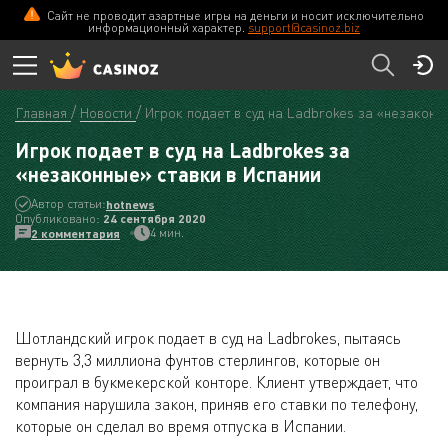
Сайт не проводит азартные игры на деньги и носит исключительно
информационный характер.
support@casinoz.biz
Главная
Новости
Игрок подает в суд на Ladbrokes за «незаконн
Игрок подает в суд на Ladbrokes за
«незаконные» ставки в Испании
Автор статьи:
hotnews
Опубликовано:
24 сентября 2020
4 мин.
2 комментария
Шотландский игрок подает в суд на Ladbrokes, пытаясь
вернуть 3,3 миллиона фунтов стерлингов, которые он
проиграл в букмекерской конторе. Клиент утверждает, что
компания нарушила закон, приняв его ставки по телефону,
которые он сделал во время отпуска в Испании.