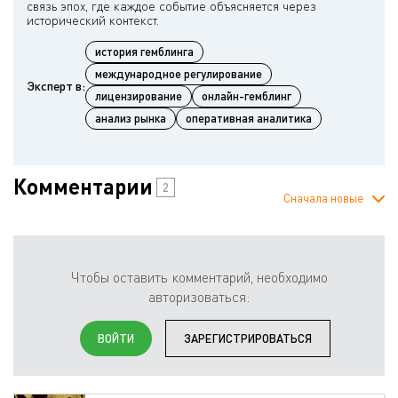
связь эпох, где каждое событие объясняется через
история гемблинга
международное регулирование
Эксперт в:
лицензирование
онлайн-гемблинг
анализ рынка
оперативная аналитика
Комментарии
2
Сначала новые
Чтобы оставить комментарий, необходимо
авторизоваться:
ВОЙТИ
ЗАРЕГИСТРИРОВАТЬСЯ