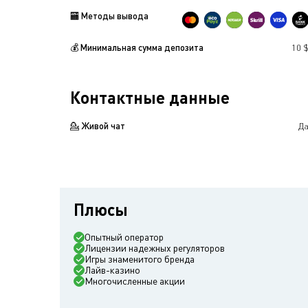
🏧 Методы вывода
💰 Минимальная сумма депозита
10 
Контактные данные
💁 Живой чат
Д
Плюсы
Опытный оператор
Лицензии надежных регуляторов
Игры знаменитого бренда
Лайв-казино
Многочисленные акции