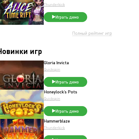
Thunderkick
Играть демо
Полный рейтинг игр
Новинки игр
Gloria Invicta
Quickspin
Играть демо
Honeylock’s Pots
Quickspin
Играть демо
Hammerblaze
Thunderkick