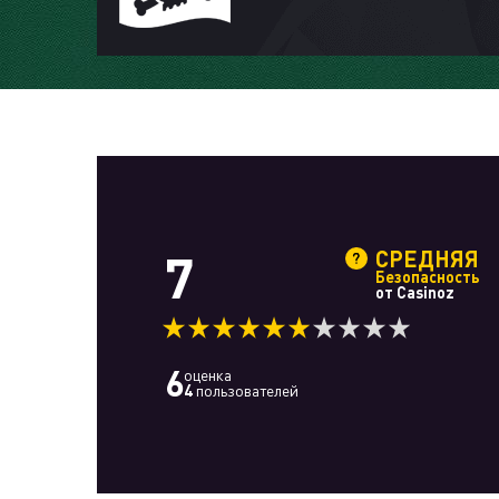
7
СРЕДНЯЯ
Безопасность
от Casinoz
6
оценка
4
пользователей