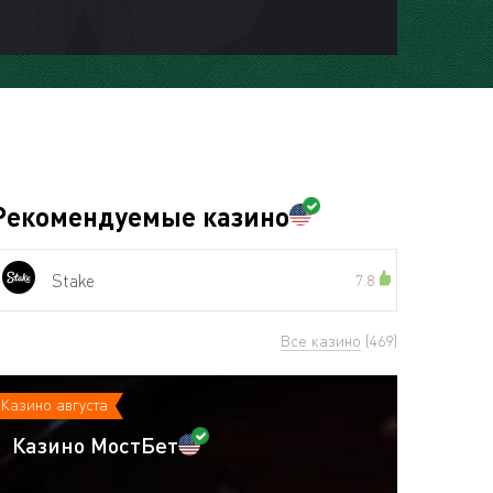
Рекомендуемые казино
Stake
7.8
Все казино
(469)
Казино августа
Казино МостБет