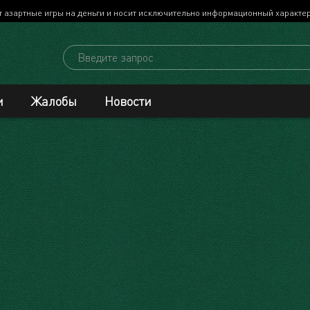
т азартные игры на деньги и носит исключительно информационный характе
и
Жалобы
Новости