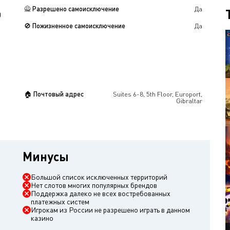
🙅 Разрешено самоисключение
Да
🚫 Пожизненное самоисключение
Да
$
а
🏠 Почтовый адрес
Suites 6-8, 5th Floor, Europort,
Gibraltar
Минусы
Большой список исключенных территорий
Нет слотов многих популярных брендов
Поддержка далеко не всех востребованных
платежных систем
Игрокам из России не разрешено играть в данном
казино