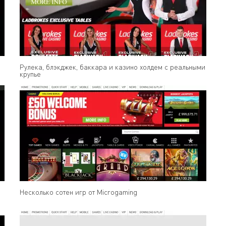
Рулека, блэкджек, баккара и казино холдем с реальными
крупье
Несколько сотен игр от Microgaming