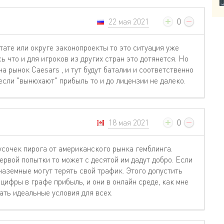
22 мая 2021
0
тате или округе законопроекты то это ситуация уже
ь что и для игроков из других стран это дотянется. Но
а рынок Caesars , и тут будут баталии и соответственно
если "вынюхают" прибыль то и до лицензии не далеко.
18 мая 2021
0
усочек пирога от американского рынка гемблинга.
ервой попытки то может с десятой им дадут добро. Если
 наземные могут терять свой трафик. Этого допустить
ифры в графе прибыль, и они в онлайн среде, как мне
ать идеальные условия для всех.