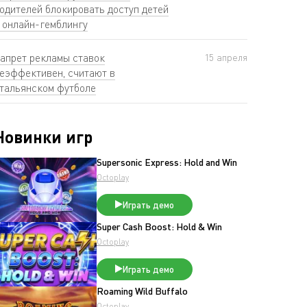
одителей блокировать доступ детей
 онлайн-гемблингу
апрет рекламы ставок
15 апреля
еэффективен, считают в
тальянском футболе
Новинки игр
Supersonic Express: Hold and Win
Octoplay
Играть демо
Super Cash Boost: Hold & Win
Octoplay
Играть демо
Roaming Wild Buffalo
Octoplay