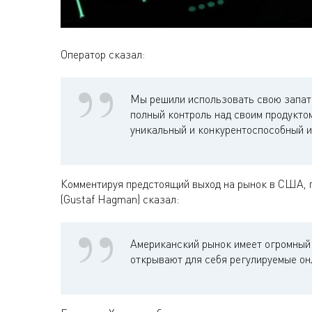
Оператор сказал:
Мы решили использовать свою запате
полный контроль над своим продукто
уникальный и конкурентоспособный 
Комментируя предстоящий выход на рынок в США, 
(Gustaf Hagman) сказал:
Американский рынок имеет огромный 
открывают для себя регулируемые он