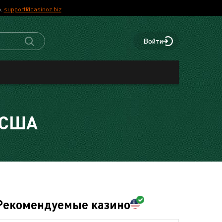
р.
support@casinoz.biz
Войти
 США
Рекомендуемые казино