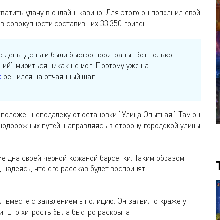
атить удачу в онлайн-казино. Для этого он пополнил свой
в совокупности составивших 33 350 гривен.
го день. Деньги были быстро проиграны. Вот только
ший” мириться никак не мог. Поэтому уже на
к
решился на отчаянный шаг.
сположен неподалеку от остановки “Улица Опытная”. Там он
нодорожных путей, направляясь в сторону городской улицы
е дна своей черной кожаной барсетки. Таким образом
 надеясь, что его рассказ будет воспринят
 вместе с заявлением в полицию. Он заявил о краже у
и. Его хитрость была быстро раскрыта