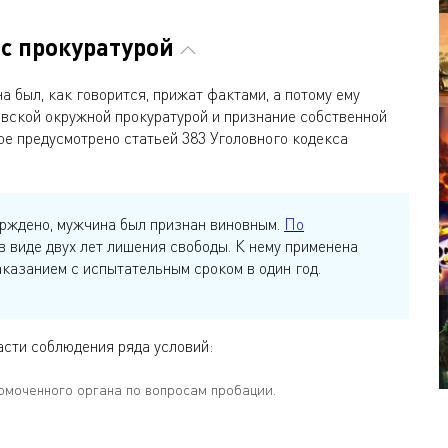
с прокуратурой
 был, как говорится, прижат фактами, а потому ему
вской окружной прокуратурой и признание собственной
ое предусмотрено статьей 383 Уголовного кодекса
ерждено, мужчина был признан виновным.
По
в виде двух лет лишения свободы. К нему применена
казанием с испытательным сроком в один год.
асти соблюдения ряда условий:
омоченного органа по вопросам пробации.