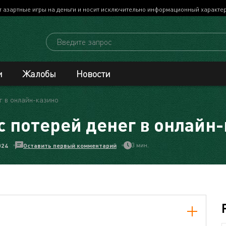
т азартные игры на деньги и носит исключительно информационный характе
и
Жалобы
Новости
г в онлайн-казино
 потерей денег в онлайн
3 мин.
024
Оставить первый комментарий