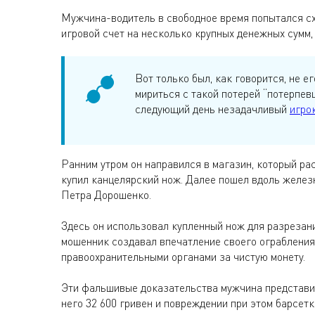
Мужчина-водитель в свободное время попытался схв
игровой счет на несколько крупных денежных сумм, 
Вот только был, как говорится, не е
мириться с такой потерей “потерпев
следующий день незадачливый
игро
Ранним утром он направился в магазин, который ра
купил канцелярский нож. Далее пошел вдоль желез
Петра Дорошенко.
Здесь он использовал купленный нож для разрезани
мошенник создавал впечатление своего ограбления,
правоохранительными органами за чистую монету.
Эти фальшивые доказательства мужчина представил
него 32 600 гривен и повреждении при этом барсетк