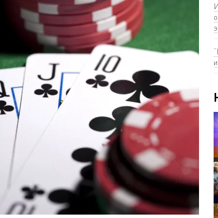
И
о
э
“
и