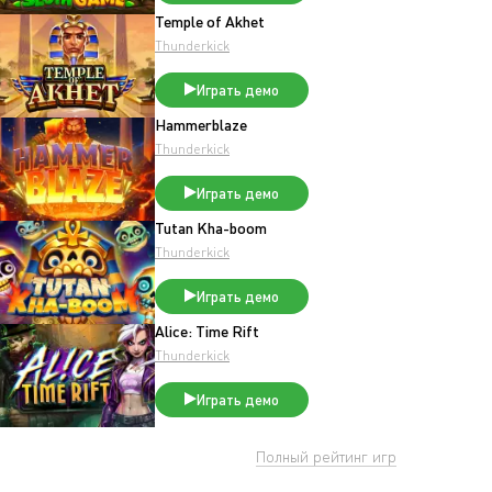
Temple of Akhet
Thunderkick
Играть демо
Hammerblaze
Thunderkick
Играть демо
Tutan Kha-boom
Thunderkick
Играть демо
Alice: Time Rift
Thunderkick
Играть демо
Полный рейтинг игр