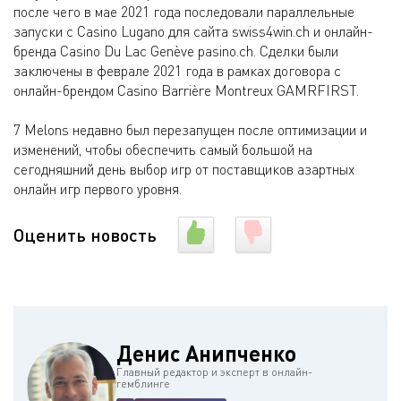
после чего в мае 2021 года последовали параллельные
запуски с Casino Lugano для сайта swiss4win.ch и онлайн-
бренда Casino Du Lac Genève pasino.ch. Сделки были
заключены в феврале 2021 года в рамках договора с
онлайн-брендом Casino Barrière Montreux GAMRFIRST.
7 Melons недавно был перезапущен после оптимизации и
изменений, чтобы обеспечить самый большой на
сегодняшний день выбор игр от поставщиков азартных
онлайн игр первого уровня.
Оценить новость
Денис Анипченко
Главный редактор и эксперт в онлайн-
гемблинге