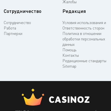
Жалобы
Сотрудничество
Редакция
Сотрудничество
Условия использования и
Работа
Ответственность сторон
Партнерки
Политика в отношении
обработки персональных
данных
Помощь
Контакты
Редакционные стандарты
Sitemap