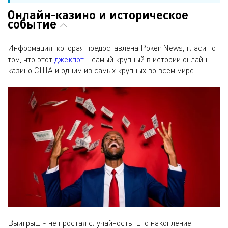
Онлайн-казино и историческое
событие
Информация, которая предоставлена Poker News, гласит о
том, что этот
джекпот
- самый крупный в истории онлайн-
казино США и одним из самых крупных во всем мире.
Выигрыш - не простая случайность. Его накопление