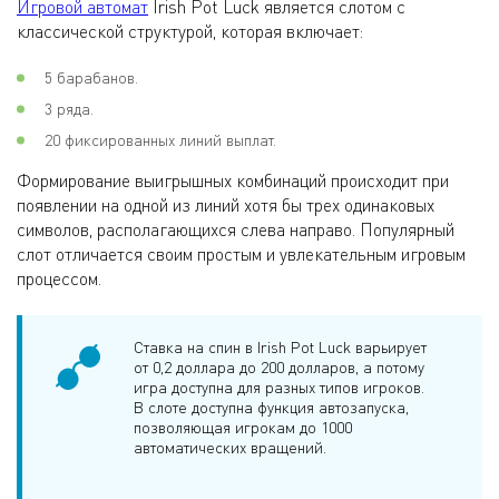
Игровой автомат
Irish Pot Luck является слотом с
классической структурой, которая включает:
5 барабанов.
3 ряда.
20 фиксированных линий выплат.
Формирование выигрышных комбинаций происходит при
появлении на одной из линий хотя бы трех одинаковых
символов, располагающихся слева направо. Популярный
слот отличается своим простым и увлекательным игровым
процессом.
Ставка на спин в Irish Pot Luck варьирует
от 0,2 доллара до 200 долларов, а потому
игра доступна для разных типов игроков.
В слоте доступна функция автозапуска,
позволяющая игрокам до 1000
автоматических вращений.